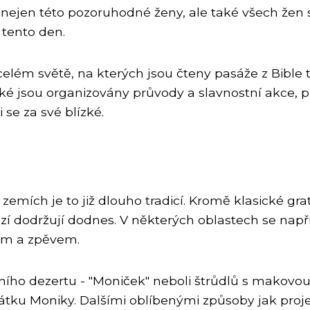
 nejen této pozoruhodné ženy, ale také všech žen
 tento den.
elém světě, na kterých jsou čteny pasáže z Bible 
aké jsou organizovány průvody a slavnostní akce, p
 se za své blízké.
h zemích je to již dlouho tradicí. Kromě klasické g
mnozí dodržují dodnes. V některých oblastech se na
cem a zpěvem.
ního dezertu - "Moniček" neboli štrůdlů s makovou
vátku Moniky. Dalšími oblíbenými způsoby jak proje