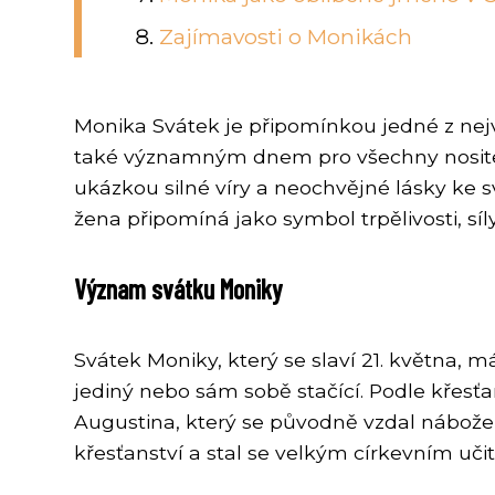
Zajímavosti o Monikách
Monika Svátek je připomínkou jedné z nejv
také významným dnem pro všechny nositelk
ukázkou silné víry a neochvějné lásky ke s
žena připomíná jako symbol trpělivosti, síl
Význam svátku Moniky
Svátek Moniky, který se slaví 21. května,
jediný nebo sám sobě stačící. Podle křesť
Augustina, který se původně vzdal nábožen
křesťanství a stal se velkým církevním uči