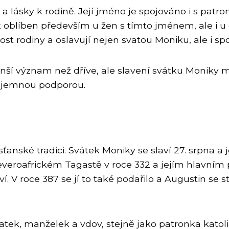
a lásky k rodině. Její jméno je spojováno i s pat
 oblíben především u žen s tímto jménem, ale i u dal
tost rodiny a oslavují nejen svatou Moniku, ale i spo
í význam než dříve, ale slavení svátku Moniky mů
ájemnou podporou.
sťanské tradici. Svátek Moniky se slaví 27. srpna 
everoafrickém Tagastě v roce 332 a jejím hlavním 
. V roce 387 se jí to také podařilo a Augustin se 
ek, manželek a vdov, stejně jako patronka katolic