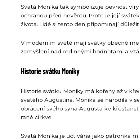
Svatá Monika tak symbolizuje pevnost víry 
ochranou před nevěrou. Proto je její svátek
života. Lidé si tento den připomínají důleži
V moderním světě mají svátky obecně menš
zamyšlení nad rodinnými hodnotami a vz
Historie svátku Moniky
Historie svátku Moniky má kořeny až v kře
svatého Augustina. Monika se narodila v s
obrácení svého syna Augusta ke křesťanství
rané církve.
Svatá Monika je uctívána jako patronka mat