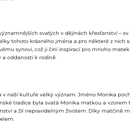
ýznamnějších svatých v dějinách křesťanství – sv.
y tohoto krásného jména a pro některé z nich se
vému synovi, což ji činí inspirací pro mnoho matek
y a oddanosti k rodině.
 má v naší kultuře velký význam. Jméno Monika po
anské tradice byla svatá Monika matkou a vzorem tr
ství a žil nepravidelným životem. Díky matčině m
telem.