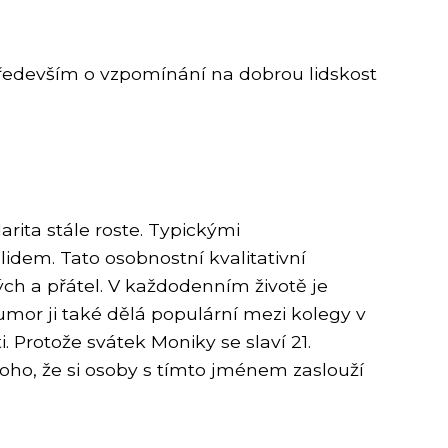
e především o vzpomínání na dobrou lidskost
arita stále roste. Typickými
idem. Tato osobnostní kvalitativní
ch a přátel. V každodenním životě je
humor ji také dělá populární mezi kolegy v
 Protože svátek Moniky se slaví 21.
oho, že si osoby s tímto jménem zaslouží