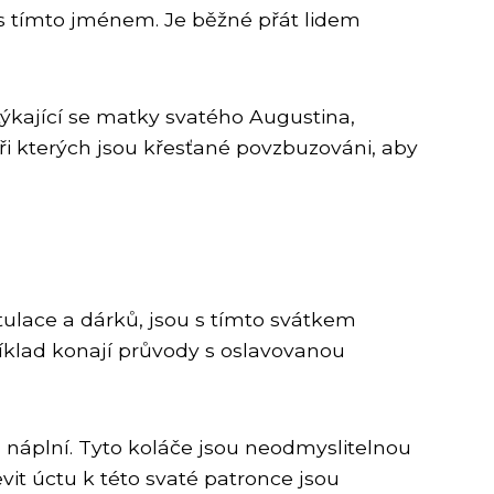
 s tímto jménem. Je běžné přát lidem
týkající se matky svatého Augustina,
ři kterých jsou křesťané povzbuzováni, aby
ratulace a dárků, jsou s tímto svátkem
příklad konají průvody s oslavovanou
 náplní. Tyto koláče jsou neodmyslitelnou
vit úctu k této svaté patronce jsou