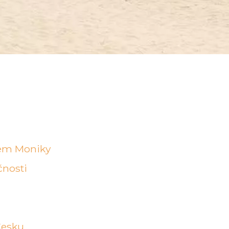
kem Moniky
čnosti
Česku