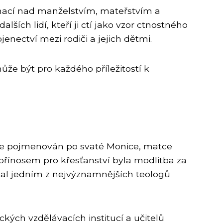
ronací nad manželstvím, mateřstvím a
ších lidí, kteří ji ctí jako vzor ctnostného
jenectví mezi rodiči a jejich dětmi.
že být pro každého příležitostí k
a je pojmenován po svaté Monice, matce
přínosem pro křesťanství byla modlitba za
stal jedním z nejvýznamnějších teologů
kých vzdělávacích institucí a učitelů