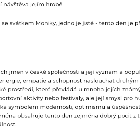
í návštěva jejím hrobě.
ený se svátkem Moniky, jedno je jisté - tento den j
ích jmen v české společnosti a její význam a popul
 energie, empatie a schopnost naslouchat druhým l
ké prostředí, které převládá u mnoha jejích známý
ortovní aktivity nebo festivaly, ale její smysl pro 
nika symbolem modernosti, optimismu a úspěšnosti.
 jména obsahuje tento den zejména dobrý pocit z t
álnost.