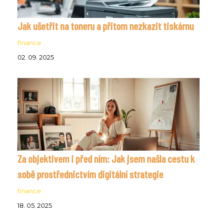
Jak ušetřit na toneru a přitom nezkazit tiskárnu
finance
02. 09. 2025
Za objektivem i před ním: Jak jsem našla cestu k
sobě prostřednictvím digitální strategie
finance
18. 05. 2025