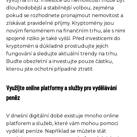
vývoj na trhu. Investice do nemovitostí může být
dlouhodobější a stabilnější volbou, zejména
pokud se rozhodnete pronajmout nemovitost a
získávat pravidelné příjmy. Kryptoměny jsou
novým fenoménem na finančním trhu, ale s nimi
spojené riziko je také vyšší. Před investicemi do
kryptoměn si důkladně prostudujte jejich
fungování a sledujte aktuální trendy na trhu.
Buďte obezřetní a investujte pouze částku,
kterou jste ochotni případně ztratit.
Využijte online platformy a služby pro vydělávání
peněz
V dnešní digitální době existuje mnoho online
platforem a služeb, které vám mohou pomoci
vydělat peníze. Například se můžete stát