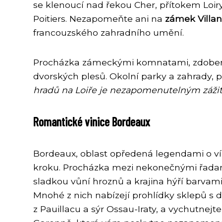
se klenoucí nad řekou Cher, přítokem Loiry
Poitiers. Nezapomeňte ani na
zámek Villa
francouzského zahradního umění.
Procházka zámeckými komnatami, zdobenými
dvorských plesů. Okolní parky a zahrady, 
hradů na Loiře je nezapomenutelným záži
Romantické vinice Bordeaux
Bordeaux, oblast opředená legendami o vín
kroku. Procházka mezi nekonečnými řadami 
sladkou vůní hroznů a krajina hýří barva
Mnohé z nich nabízejí prohlídky sklepů s 
z Pauillacu a sýr Ossau-Iraty, a vychutnej