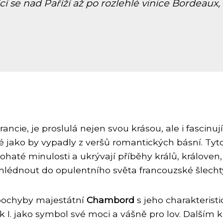
ící se nad Paříží až po rozlehlé vinice Bordeau
ancie, je proslulá nejen svou krásou, ale i fascinujíc
jako by vypadly z veršů romantických básní. Tyto a
haté minulosti a ukrývají příběhy králů, královen, 
hlédnout do opulentního světa francouzské šlecht
zpochyby majestátní
Chambord
s jeho charakterist
k I. jako symbol své moci a vášně pro lov. Dalším