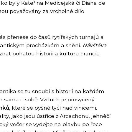
jako byly Kateřina Medicejská či Diana de
jsou považovány za vrcholné dílo
 přenese do časů rytířských turnajů a
romantickým procházkám a snění.
Návštěva
oznat bohatou historii a kulturu Francie.
ntika se tu snoubí s historií na každém
em sama o sobě. Vzduch je prosycený
mků
, které se pyšně tyčí nad vinicemi.
ity, jako jsou ústřice z Arcachonu, jehněčí
ický večer se vydejte na plavbu po řece