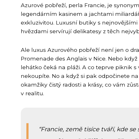
Azurové pobřeží, perla Francie, je synon
legendárním kasinem a jachtami miliardářů
exkluzivitou. Luxusní butiky s nejnovější
hvězdami servírují delikatesy z těch nejv
Ale luxus Azurového pobřeží není jen o dr
Promenade des Anglais v Nice. Nebo když 
lehátko čeká na pláži. A co teprve piknik 
nekoupíte. No a když si pak odpočinete na
okamžiky čistý radosti a krásy, co vám zůs
v realitu.
Francie, země tisíce tváří, kde 