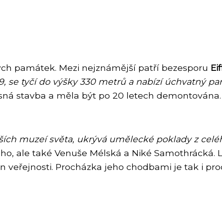
ckých památek. Mezi nejznámější patří bezesporu
Ei
9, se tyčí do výšky 330 metrů a nabízí úchvatný p
á stavba a měla být po 20 letech demontována. Na
ších muzeí světa, ukrývá umělecké poklady z celéh
iho, ale také Venuše Mélská a Niké Samothrácká.
n veřejnosti. Procházka jeho chodbami je tak i proc