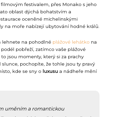
 filmovým festivalem, přes Monako s jeho
tato oblast dýchá bohatstvím a
 restaurace oceněné michelinskými
dy na moře nabízejí ubytování hodné králů.
ba lehnete na pohodlné
plážové lehátko
na
podél pobřeží, zatímco vaše plážové
 to jsou momenty, který si za prachy
lunce, pochopíte, že tohle jsou ty pravý
místo, kde se sny o
luxusu
a nádheře mění
řským uměním a romantickou