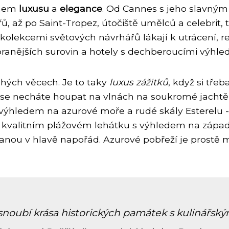
ymem
luxusu
a
elegance
. Od Cannes s jeho slavným
, až po Saint-Tropez, útočiště umělců a celebrit, 
mi kolekcemi světových návrhářů lákají k utrácení,
ybranějších surovin a hotely s dechberoucími výhle
ahých věcech. Je to taky
luxus zážitků
, když si tře
se necháte houpat na vlnách na soukromé jachtě 
s výhledem na azurové moře a rudé skály Esterelu -
 kvalitním plážovém lehátku s výhledem na západ s
tanou v hlavě napořád. Azurové pobřeží je prostě 
se snoubí krása historických památek s kuliná