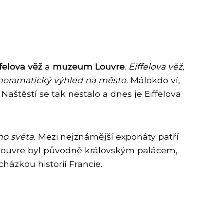
ffelova věž
a
muzeum Louvre
.
Eiffelova věž,
anoramatický výhled na město.
Málokdo ví,
štěstí se tak nestalo a dnes je Eiffelova
o světa.
Mezi nejznámější exponáty patří
 Louvre byl původně královským palácem,
házkou historií Francie.