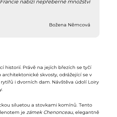
x, Francie nabízí nepřeberné množství
Božena Němcová
í historií. Právě na jejích březích se tyčí
rchitektonické skvosty, odrážející se v
rytířů i dvorních dam. Návštěva údolí Loiry
y.
ickou siluetou a stovkami komínů. Tento
 klenotem je
zámek Chenonceau
, elegantně