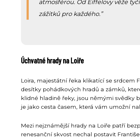
atmosférou. Od Eiffelovy věže tyč
zážitků pro každého.
Úchvatné hrady na Loiře
Loira, majestátní řeka klikatící se srdcem Fr
desítky pohádkových hradů a zámků, které 
klidné hladině řeky, jsou němými svědky bo
je jako cesta časem, která vám umožní na
Mezi nejznámější hrady na Loiře patří be
renesanční skvost nechal postavit Františe