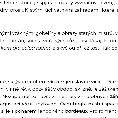
. Jeho historie je spjata s osudy význačných žen, 
ndry
, proslulý svými úchvatnými zahradami, které 
 vzácnými gobelíny a obrazy starých mistrů, vás
plné fontán, soch a voňavých růží, zase lákají k 
tkem pro celou rodinu
a skvělou příležitostí, jak p
ě, skrývá mnohem víc než jen slavné vinice. Roma
vinné révy, obzvlášť v období sklizně, je zážitk
mi. Nezapomeňte navštívit některý z malebných
zá
degustací
vín
a ubytování. Ochutnejte místní special
te si je s pohárem lahodného
bordeaux
. Pro romant