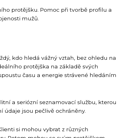
ho protějšku. Pomoc při tvorbě profilu a
jenosti mužů.
aždý, kdo hledá vážný vztah, bez ohledu na
ideálního protějška na základě svých
 spoustu času a energie strávené hledáním
litní a seriózní seznamovací službu, kterou
í údaje jsou pečlivě ochráněny.
lienti si mohou vybrat z různých
vory. Potom mohou se svým protějškem