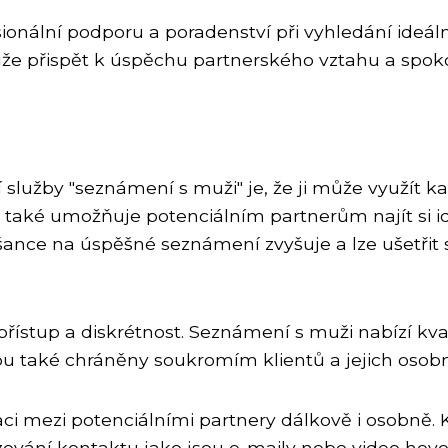
onální podporu a poradenství při vyhledání ideální
 přispět k úspěchu partnerského vztahu a spoko
služby "seznámení s muži" je, že ji může využít k
ba také umožňuje potenciálním partnerům najít si 
šance na úspěšné seznámení zvyšuje a lze ušetřit
 přístup a diskrétnost. Seznámení s muži nabízí kva
sou také chráněny soukromím klientů a jejich osobn
 mezi potenciálními partnery dálkově i osobně. K
ování kontaktu jako jsou e-maily nebo video ho