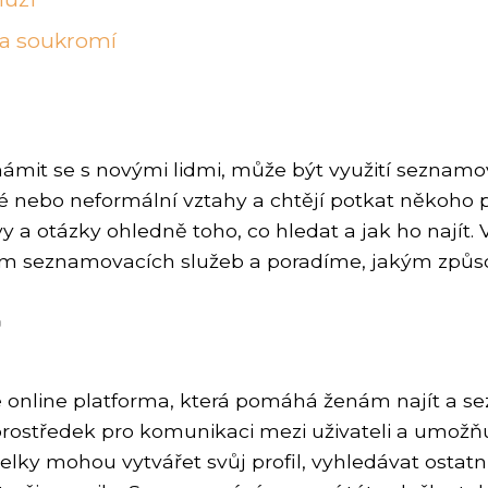
na soukromí
známit se s novými lidmi, může být využití seznam
ážné nebo neformální vztahy a chtějí potkat něko
zvy a otázky ohledně toho, co hledat a jak ho najít
ím seznamovacích služeb a poradíme, jakým způso
 online platforma, která pomáhá ženám najít a s
o prostředek pro komunikaci mezi uživateli a umož
telky mohou vytvářet svůj profil, vyhledávat ostatní