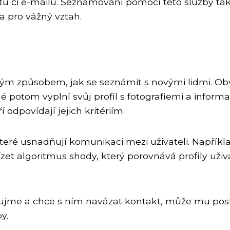
u či e-mailu. Seznamování pomocí této služby tak 
a pro vážný vztah.
m způsobem, jak se seznámit s novými lidmi. Obvy
elé potom vyplní svůj profil s fotografiemi a inf
í odpovídají jejich kritériím.
 které usnadňují komunikaci mezi uživateli. Napří
t algoritmus shody, který porovnává profily uživ
ujme a chce s ním navázat kontakt, může mu posla
y.