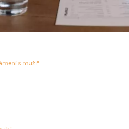
námení s muži"
muži"