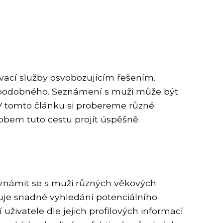
ovací služby osvobozujícím řešením.
ho podobného. Seznámení s muži může být
. V tomto článku si probereme různé
bem tuto cestu projít úspěšně.
eznámit se s muži různých věkových
ňuje snadné vyhledání potenciálního
 uživatele dle jejich profilových informací