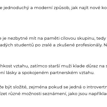
e jednoduchý a moderní způsob, jak najít nové ko
je nezbytné mít na paměti cílovou skupinu, tedy m
adých studentů po zralé a zkušené profesionály. 
hkost vztahu, zatímco starší muži klade důraz na 
ení lásky a spokojeném partnerském vztahu.
 být složité, zejména pokud se jedná o introver
ízet různé možnosti seznámení, jako jsou napříkl