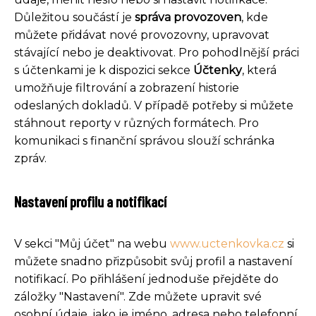
Důležitou součástí je
správa provozoven
, kde
můžete přidávat nové provozovny, upravovat
stávající nebo je deaktivovat. Pro pohodlnější práci
s účtenkami je k dispozici sekce
Účtenky
, která
umožňuje filtrování a zobrazení historie
odeslaných dokladů. V případě potřeby si můžete
stáhnout reporty v různých formátech. Pro
komunikaci s finanční správou slouží schránka
zpráv.
Nastavení profilu a notifikací
V sekci "Můj účet" na webu
www.uctenkovka.cz
si
můžete snadno přizpůsobit svůj profil a nastavení
notifikací. Po přihlášení jednoduše přejděte do
záložky "Nastavení". Zde můžete upravit své
osobní údaje, jako je jméno, adresa nebo telefonní