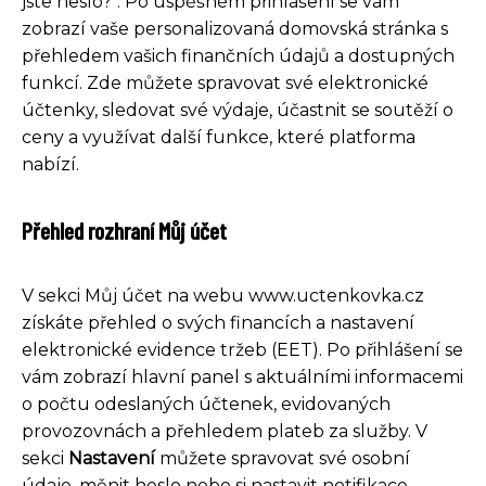
jste heslo?". Po úspěšném přihlášení se vám
zobrazí vaše personalizovaná domovská stránka s
přehledem vašich finančních údajů a dostupných
funkcí. Zde můžete spravovat své elektronické
účtenky, sledovat své výdaje, účastnit se soutěží o
ceny a využívat další funkce, které platforma
nabízí.
Přehled rozhraní Můj účet
V sekci Můj účet na webu www.uctenkovka.cz
získáte přehled o svých financích a nastavení
elektronické evidence tržeb (EET). Po přihlášení se
vám zobrazí hlavní panel s aktuálními informacemi
o počtu odeslaných účtenek, evidovaných
provozovnách a přehledem plateb za služby. V
sekci
Nastavení
můžete spravovat své osobní
údaje, měnit heslo nebo si nastavit notifikace.