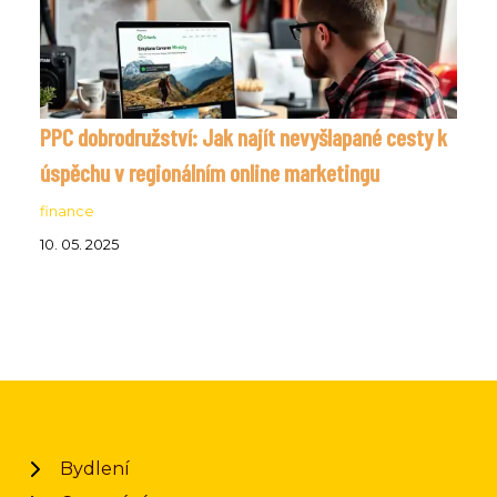
PPC dobrodružství: Jak najít nevyšlapané cesty k
úspěchu v regionálním online marketingu
finance
10. 05. 2025
Bydlení