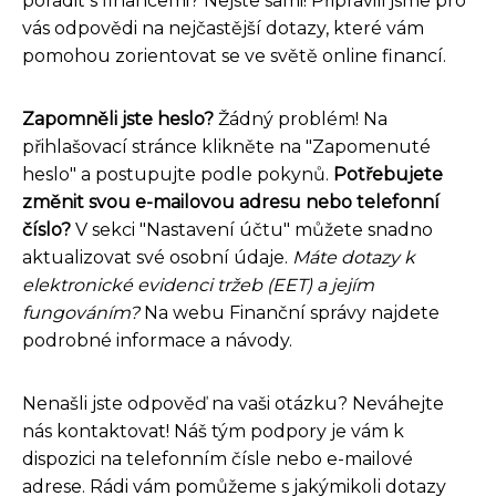
poradit s financemi? Nejste sami! Připravili jsme pro
vás odpovědi na nejčastější dotazy, které vám
pomohou zorientovat se ve světě online financí.
Zapomněli jste heslo?
Žádný problém! Na
přihlašovací stránce klikněte na "Zapomenuté
heslo" a postupujte podle pokynů.
Potřebujete
změnit svou e-mailovou adresu nebo telefonní
číslo?
V sekci "Nastavení účtu" můžete snadno
aktualizovat své osobní údaje.
Máte dotazy k
elektronické evidenci tržeb (EET) a jejím
fungováním?
Na webu Finanční správy najdete
podrobné informace a návody.
Nenašli jste odpověď na vaši otázku? Neváhejte
nás kontaktovat! Náš tým podpory je vám k
dispozici na telefonním čísle nebo e-mailové
adrese. Rádi vám pomůžeme s jakýmikoli dotazy