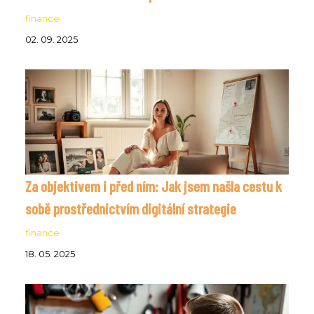
finance
02. 09. 2025
Za objektivem i před ním: Jak jsem našla cestu k
sobě prostřednictvím digitální strategie
finance
18. 05. 2025