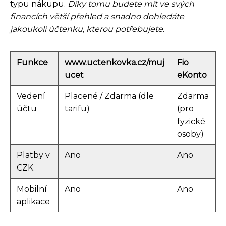
typu nákupu.
Díky tomu budete mít ve svých
financích větší přehled a snadno dohledáte
jakoukoli účtenku, kterou potřebujete.
Funkce
www.uctenkovka.cz/muj
Fio
ucet
eKonto
Vedení
Placené / Zdarma (dle
Zdarma
účtu
tarifu)
(pro
fyzické
osoby)
Platby v
Ano
Ano
CZK
Mobilní
Ano
Ano
aplikace