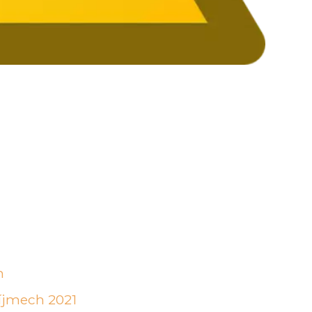
h
říjmech 2021