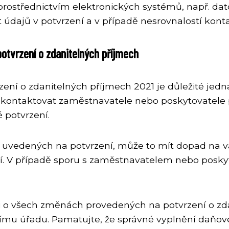
 prostřednictvím elektronických systémů, např. d
ost údajů v potvrzení a v případě nesrovnalostí kon
potvrzení o zdanitelných příjmech
ení o zdanitelných příjmech 2021 je důležité jedn
e kontaktovat zaměstnavatele nebo poskytovatele
 potvrzení.
 uvedených na potvrzení, může to mít dopad na va
ní. V případě sporu s zaměstnavatelem nebo posky
i o všech změnách provedených na potvrzení o zda
ímu úřadu. Pamatujte, že správné vyplnění daňové