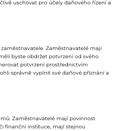
ečlivě uschovat pro účely daňového řízení a
 a zaměstnavatele. Zaměstnavatelé mají
měli byste obdržet potvrzení od svého
nerovat potvrzení prostřednictvím
hli správně vyplnit své daňové přiznání a
íjmů. Zaměstnavatelé mají povinnost
i finanční instituce, mají stejnou