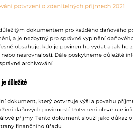
vání potvrzení o zdanitelných příjmech 2021
je důležitým dokumentem pro každého daňového p
nění, a je nezbytný pro správné vyplnění daňovéh
přesně obsahuje, kdo je povinen ho vydat a jak ho
yb nebo nesrovnalostí. Dále poskytneme důležité 
právné archivování.
 je důležité
ální dokument, který potvrzuje výši a povahu příjmů
žení daňových povinností. Potvrzení obsahuje inf
álové příjmy. Tento dokument slouží jako důkaz o 
strany finančního úřadu.