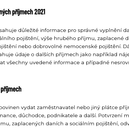
lných příjmech 2021
sahuje důležité informace pro správné vyplnění da
lního pojištění, výše hrubého příjmu, zaplacené d
ipojištění nebo dobrovolné nemocenské pojištění. D
bsahuje údaje o dalších příjmech jako například n
ovat všechny uvedené informace a případné nesrov
 příjmech
 povinen vydat zaměstnavatel nebo jiný plátce pří
nance, důchodce, podnikatele a další. Potvrzení m
mu, zaplacených daních a sociálním pojištění, odv