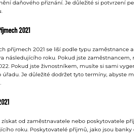
ění daňového přiznání. Je důležité si potvrzení p
.
říjmech 2021
ých příjmech 2021 se liší podle typu zaměstnance
ra následujícího roku. Pokud jste zaměstnancem, 
022. Pokud jste živnostníkem, musíte si sami vyge
úřadu. Je důležité dodržet tyto termíny, abyste mo
.
2021
ze získat od zaměstnavatele nebo poskytovatele př
cího roku. Poskytovatelé příjmů, jako jsou banky č