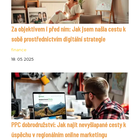
Za objektivem i před ním: Jak jsem našla cestu k
sobě prostřednictvím digitální strategie
finance
18. 05. 2025
PPC dobrodružství: Jak najít nevyšlapané cesty k
úspěchu v regionálním online marketingu