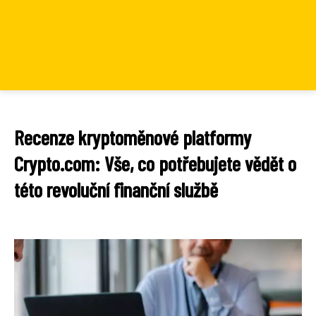
Recenze kryptoměnové platformy
Crypto.com: Vše, co potřebujete vědět o
této revoluční finanční službě