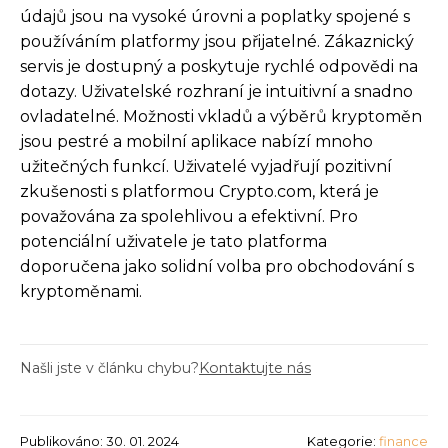
údajů jsou na vysoké úrovni a poplatky spojené s
používáním platformy jsou přijatelné. Zákaznický
servis je dostupný a poskytuje rychlé odpovědi na
dotazy. Uživatelské rozhraní je intuitivní a snadno
ovladatelné. Možnosti vkladů a výběrů kryptoměn
jsou pestré a mobilní aplikace nabízí mnoho
užitečných funkcí. Uživatelé vyjadřují pozitivní
zkušenosti s platformou Crypto.com, která je
považována za spolehlivou a efektivní. Pro
potenciální uživatele je tato platforma
doporučena jako solidní volba pro obchodování s
kryptoměnami.
Našli jste v článku chybu?
Kontaktujte nás
Publikováno: 30. 01. 2024
Kategorie:
finance