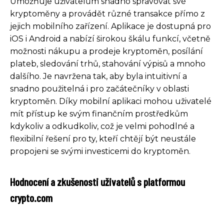
Umožňuje uživatelům snadno spravovat své
kryptoměny a provádět různé transakce přímo z
jejich mobilního zařízení. Aplikace je dostupná pro
iOS i Android a nabízí širokou škálu funkcí, včetně
možnosti nákupu a prodeje kryptoměn, posílání
plateb, sledování trhů, stahování výpisů a mnoho
dalšího. Je navržena tak, aby byla intuitivní a
snadno použitelná i pro začátečníky v oblasti
kryptoměn. Díky mobilní aplikaci mohou uživatelé
mít přístup ke svým finančním prostředkům
kdykoliv a odkudkoliv, což je velmi pohodlné a
flexibilní řešení pro ty, kteří chtějí být neustále
propojeni se svými investicemi do kryptoměn.
Hodnocení a zkušenosti uživatelů s platformou
crypto.com