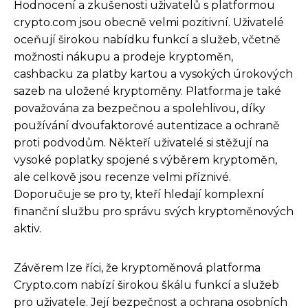
Hodnocení a zkušenosti uživatelů s platformou
crypto.com jsou obecně velmi pozitivní. Uživatelé
oceňují širokou nabídku funkcí a služeb, včetně
možnosti nákupu a prodeje kryptoměn,
cashbacku za platby kartou a vysokých úrokových
sazeb na uložené kryptoměny. Platforma je také
považována za bezpečnou a spolehlivou, díky
používání dvoufaktorové autentizace a ochraně
proti podvodům. Někteří uživatelé si stěžují na
vysoké poplatky spojené s výběrem kryptoměn,
ale celkově jsou recenze velmi příznivé.
Doporučuje se pro ty, kteří hledají komplexní
finanční službu pro správu svých kryptoměnových
aktiv.
Závěrem lze říci, že kryptoměnová platforma
Crypto.com nabízí širokou škálu funkcí a služeb
pro uživatele. Její bezpečnost a ochrana osobních