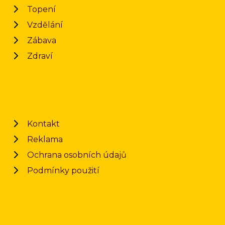
Topení
Vzdělání
Zábava
Zdraví
Kontakt
Reklama
Ochrana osobních údajů
Podmínky použití