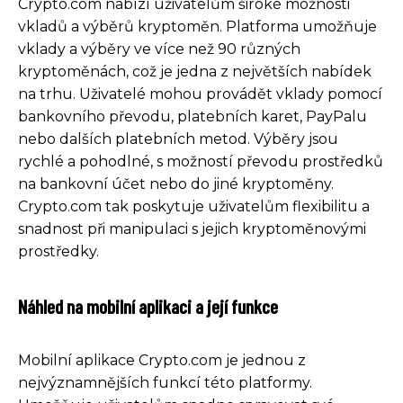
Crypto.com nabízí uživatelům široké možnosti
vkladů a výběrů kryptoměn. Platforma umožňuje
vklady a výběry ve více než 90 různých
kryptoměnách, což je jedna z největších nabídek
na trhu. Uživatelé mohou provádět vklady pomocí
bankovního převodu, platebních karet, PayPalu
nebo dalších platebních metod. Výběry jsou
rychlé a pohodlné, s možností převodu prostředků
na bankovní účet nebo do jiné kryptoměny.
Crypto.com tak poskytuje uživatelům flexibilitu a
snadnost při manipulaci s jejich kryptoměnovými
prostředky.
Náhled na mobilní aplikaci a její funkce
Mobilní aplikace Crypto.com je jednou z
nejvýznamnějších funkcí této platformy.