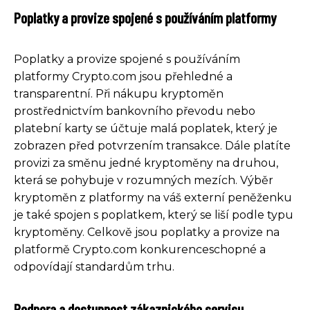
Poplatky a provize spojené s používáním platformy
Poplatky a provize spojené s používáním
platformy Crypto.com jsou přehledné a
transparentní. Při nákupu kryptoměn
prostřednictvím bankovního převodu nebo
platební karty se účtuje malá poplatek, který je
zobrazen před potvrzením transakce. Dále platíte
provizi za směnu jedné kryptoměny na druhou,
která se pohybuje v rozumných mezích. Výběr
kryptoměn z platformy na váš externí peněženku
je také spojen s poplatkem, který se liší podle typu
kryptoměny. Celkově jsou poplatky a provize na
platformě Crypto.com konkurenceschopné a
odpovídají standardům trhu.
Podpora a dostupnost zákaznického servisu