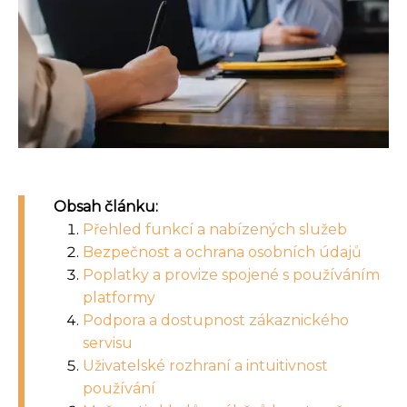
Obsah článku:
Přehled funkcí a nabízených služeb
Bezpečnost a ochrana osobních údajů
Poplatky a provize spojené s používáním
platformy
Podpora a dostupnost zákaznického
servisu
Uživatelské rozhraní a intuitivnost
používání