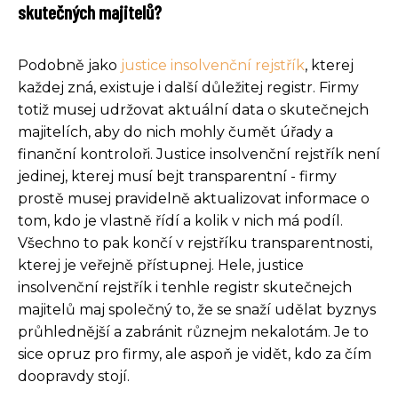
skutečných majitelů?
Podobně jako
justice insolvenční rejstřík
, kterej
každej zná, existuje i další důležitej registr. Firmy
totiž musej udržovat aktuální data o skutečnejch
majitelích, aby do nich mohly čumět úřady a
finanční kontroloři. Justice insolvenční rejstřík není
jedinej, kterej musí bejt transparentní - firmy
prostě musej pravidelně aktualizovat informace o
tom, kdo je vlastně řídí a kolik v nich má podíl.
Všechno to pak končí v rejstříku transparentnosti,
kterej je veřejně přístupnej. Hele, justice
insolvenční rejstřík i tenhle registr skutečnejch
majitelů maj společný to, že se snaží udělat byznys
průhlednější a zabránit různejm nekalotám. Je to
sice opruz pro firmy, ale aspoň je vidět, kdo za čím
doopravdy stojí.