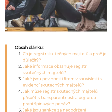
Obsah článku:
Co je registr skutečných majitelů a proč je
důležitý?
Jaké informace obsahuje registr
skutečných majitelů?
Jaké jsou povinnosti firem v souvislosti s
evidencí skutečných majitelů?
Jak může registr skutečných majitelů
přispět k transparentnosti a boji proti
praní špinavých peněz?
Jaké jsou sankce za nedodržení