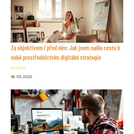
Za objektivem i před ním: Jak jsem našla cestu k
sobě prostřednictvím digitální strategie
finance
18. 05. 2025