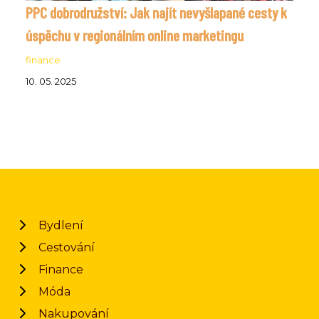
PPC dobrodružství: Jak najít nevyšlapané cesty k
úspěchu v regionálním online marketingu
finance
10. 05. 2025
Bydlení
Cestování
Finance
Móda
Nakupování