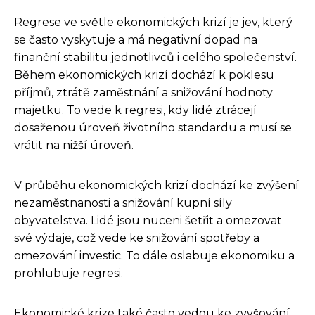
Regrese ve světle ekonomických krizí je jev, který
se často vyskytuje a má negativní dopad na
finanční stabilitu jednotlivců i celého společenství.
Během ekonomických krizí dochází k poklesu
příjmů, ztrátě zaměstnání a snižování hodnoty
majetku. To vede k regresi, kdy lidé ztrácejí
dosaženou úroveň životního standardu a musí se
vrátit na nižší úroveň.
V průběhu ekonomických krizí dochází ke zvýšení
nezaměstnanosti a snižování kupní síly
obyvatelstva. Lidé jsou nuceni šetřit a omezovat
své výdaje, což vede ke snižování spotřeby a
omezování investic. To dále oslabuje ekonomiku a
prohlubuje regresi.
Ekonomické krize také často vedou ke zvyšování