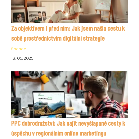
Za objektivem i před ním: Jak jsem našla cestu k
sobě prostřednictvím digitální strategie
finance
18. 05. 2025
PPC dobrodružství: Jak najít nevyšlapané cesty k
úspěchu v regionálním online marketingu