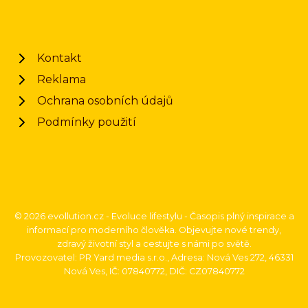
Kontakt
Reklama
Ochrana osobních údajů
Podmínky použití
© 2026 evollution.cz - Evoluce lifestylu - Časopis plný inspirace a
informací pro moderního člověka. Objevujte nové trendy,
zdravý životní styl a cestujte s námi po světě.
Provozovatel: PR Yard media s.r.o., Adresa: Nová Ves 272, 46331
Nová Ves, IČ: 07840772, DIČ: CZ07840772