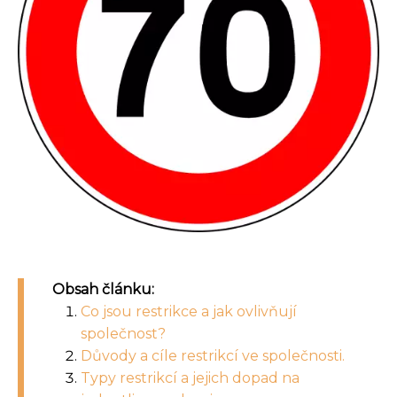
Obsah článku:
Co jsou restrikce a jak ovlivňují
společnost?
Důvody a cíle restrikcí ve společnosti.
Typy restrikcí a jejich dopad na