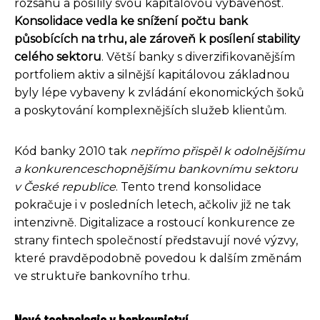
rozsahu a posílily svou kapitálovou vybavenost.
Konsolidace vedla ke snížení počtu bank
působících na trhu, ale zároveň k posílení stability
celého sektoru
. Větší banky s diverzifikovanějším
portfoliem aktiv a silnější kapitálovou základnou
byly lépe vybaveny k zvládání ekonomických šoků
a poskytování komplexnějších služeb klientům.
Kód banky 2010 tak
nepřímo přispěl k odolnějšímu
a konkurenceschopnějšímu bankovnímu sektoru
v České republice
. Tento trend konsolidace
pokračuje i v posledních letech, ačkoliv již ne tak
intenzivně. Digitalizace a rostoucí konkurence ze
strany fintech společností představují nové výzvy,
které pravděpodobně povedou k dalším změnám
ve struktuře bankovního trhu.
Nové technologie v bankovnictví