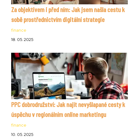
Za objektivem i před ním: Jak jsem našla cestu k
sobě prostřednictvím digitální strategie
finance
18. 05. 2025
PPC dobrodružství: Jak najít nevyšlapané cesty k
úspěchu v regionálním online marketingu
finance
10. 05. 2025