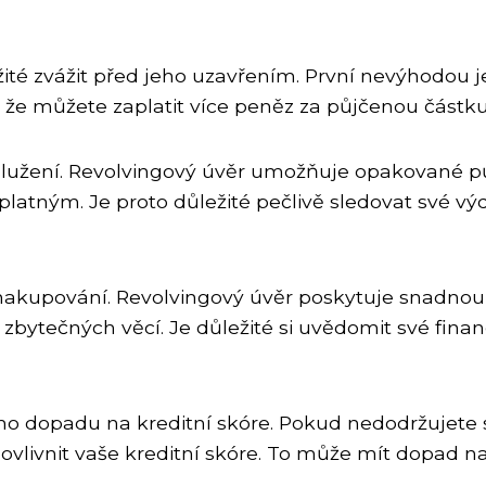
ité zvážit před jeho uzavřením. První nevýhodou j
, že můžete zaplatit více peněz za půjčenou částku
lužení. Revolvingový úvěr umožňuje opakované pů
platným. Je proto důležité pečlivě sledovat své vý
nakupování. Revolvingový úvěr poskytuje snadnou
bytečných věcí. Je důležité si uvědomit své fina
o dopadu na kreditní skóre. Pokud nedodržujete 
vlivnit vaše kreditní skóre. To může mít dopad na 