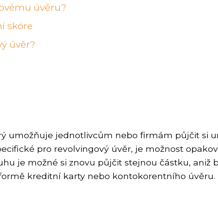
ingovému úvěru?
ní skóre
vý úvěr?
rý umožňuje jednotlivcům nebo firmám půjčit si ur
specifické pro revolvingový úvěr, je možnost opa
luhu je možné si znovu půjčit stejnou částku, aniž
formě kreditní karty nebo kontokorentního úvěru.