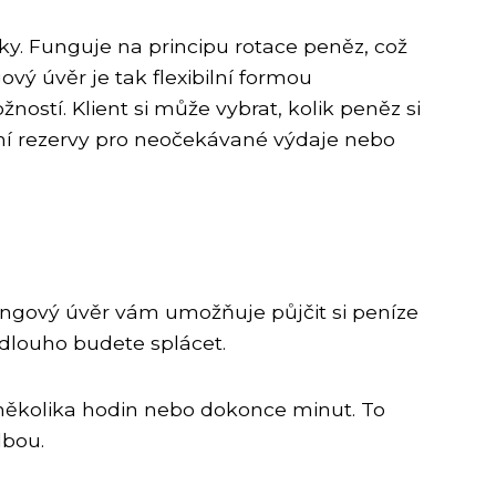
ky. Funguje na principu rotace peněz, což
vý úvěr je tak flexibilní formou
ostí. Klient si může vybrat, kolik peněz si
nční rezervy pro neočekávané výdaje nebo
vingový úvěr vám umožňuje půjčit si peníze
k dlouho budete splácet.
 několika hodin nebo dokonce minut. To
lbou.