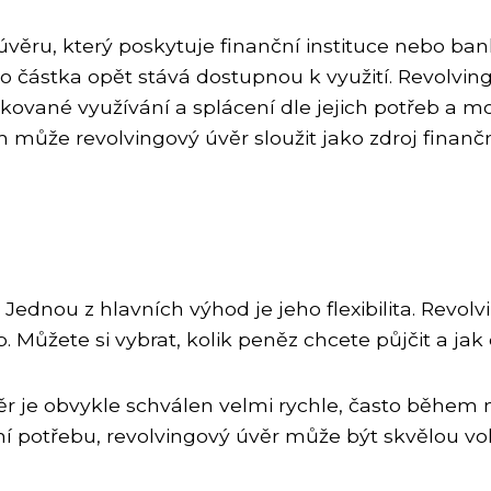
úvěru, který poskytuje finanční instituce nebo ban
o částka opět stává dostupnou k využití. Revolvingo
vané využívání a splácení dle jejich potřeb a možn
em může revolvingový úvěr sloužit jako zdroj fina
ednou z hlavních výhod je jeho flexibilita. Revol
. Můžete si vybrat, kolik peněz chcete půjčit a ja
věr je obvykle schválen velmi rychle, často během
 potřebu, revolvingový úvěr může být skvělou vo