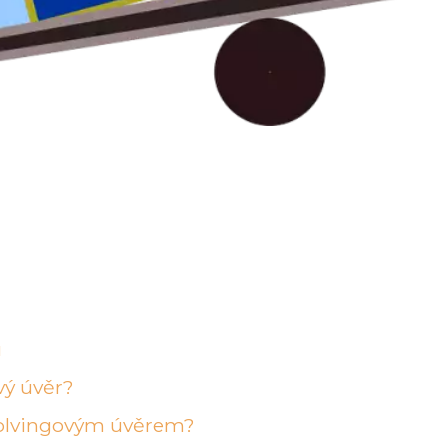
u
vý úvěr?
evolvingovým úvěrem?