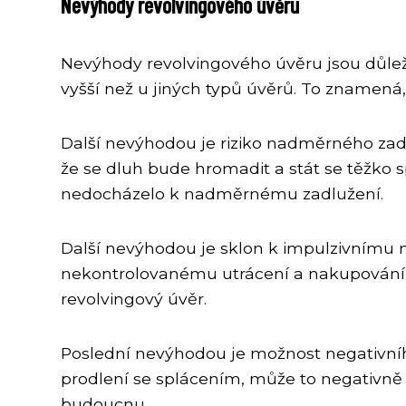
Nevýhody revolvingového úvěru
Nevýhody revolvingového úvěru jsou důlež
vyšší než u jiných typů úvěrů. To znamená
Další nevýhodou je riziko nadměrného zad
že se dluh bude hromadit a stát se těžko s
nedocházelo k nadměrnému zadlužení.
Další nevýhodou je sklon k impulzivnímu 
nekontrolovanému utrácení a nakupování z
revolvingový úvěr.
Poslední nevýhodou je možnost negativníh
prodlení se splácením, může to negativně o
budoucnu.