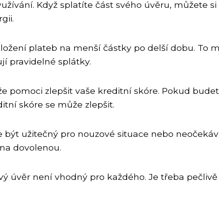
ívání. Když splatíte část svého úvěru, můžete si
gii.
ožení plateb na menší částky po delší dobu. To mů
í pravidelné splátky.
že pomoci zlepšit vaše kreditní skóre. Pokud budet
tní skóre se může zlepšit.
 být užitečný pro nouzové situace nebo neočekáva
 na dovolenou.
ový úvěr není vhodný pro každého. Je třeba pečlivě 