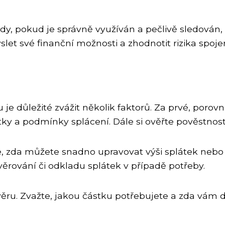
dy, pokud je správně využíván a pečlivě sledován
let své finanční možnosti a zhodnotit rizika spoje
je důležité zvážit několik faktorů. Za prvé, poro
atky a podmínky splácení. Dále si ověřte pověstno
těte, zda můžete snadno upravovat výši splátek nebo
ěrování či odkladu splátek v případě potřeby.
úvěru. Zvažte, jakou částku potřebujete a zda vám d