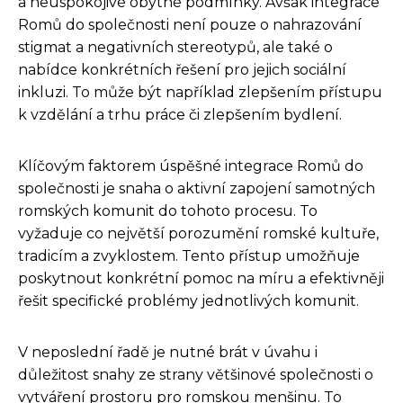
a neuspokojivé obytné podmínky. Avšak integrace
Romů do společnosti není pouze o nahrazování
stigmat a negativních stereotypů, ale také o
nabídce konkrétních řešení pro jejich sociální
inkluzi. To může být například zlepšením přístupu
k vzdělání a trhu práce či zlepšením bydlení.
Klíčovým faktorem úspěšné integrace Romů do
společnosti je snaha o aktivní zapojení samotných
romských komunit do tohoto procesu. To
vyžaduje co největší porozumění romské kultuře,
tradicím a zvyklostem. Tento přístup umožňuje
poskytnout konkrétní pomoc na míru a efektivněji
řešit specifické problémy jednotlivých komunit.
V neposlední řadě je nutné brát v úvahu i
důležitost snahy ze strany většinové společnosti o
vytváření prostoru pro romskou menšinu. To