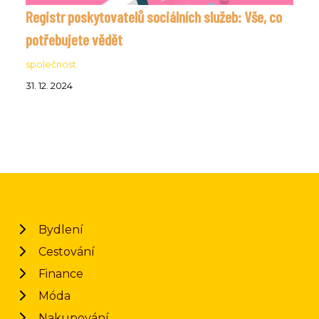
Registr poskytovatelů sociálních služeb: Vše, co
potřebujete vědět
společnost
31. 12. 2024
Bydlení
Cestování
Finance
Móda
Nakupování