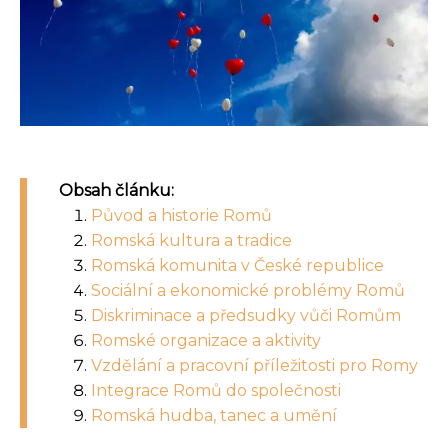
Obsah článku:
Původ a historie Romů
Romská kultura a tradice
Romská komunita v České republice
Sociální a ekonomické problémy Romů
Diskriminace a předsudky vůči Romům
Romské organizace a aktivity
Vzdělání a pracovní příležitosti pro Romy
Integrace Romů do společnosti
Romská hudba, tanec a umění