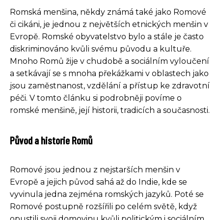
Romská menšina, někdy známá také jako Romové
či cikáni, je jednou z největších etnických menšin v
Evropě. Romské obyvatelstvo bylo a stále je často
diskriminováno kvůli svému původu a kultuře.
Mnoho Romů žije v chudobě a sociálním vyloučení
a setkávají se s mnoha překážkami v oblastech jako
jsou zaměstnanost, vzdělání a přístup ke zdravotní
péči. V tomto článku si podrobněji povíme o
romské menšině, její historii, tradicích a současnosti.
Původ a historie Romů
Romové jsou jednou z nejstarších menšin v
Evropě a jejich původ sahá až do Indie, kde se
vyvinula jedna zejména romských jazyků. Poté se
Romové postupně rozšířili po celém světě, když
opustili svoji domovinu kvůli politickým i sociálním