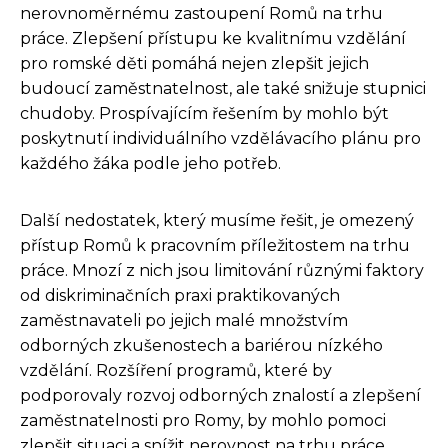
nerovnoměrnému zastoupení Romů na trhu
práce. Zlepšení přístupu ke kvalitnímu vzdělání
pro romské děti pomáhá nejen zlepšit jejich
budoucí zaměstnatelnost, ale také snižuje stupnici
chudoby. Prospívajícím řešením by mohlo být
poskytnutí individuálního vzdělávacího plánu pro
každého žáka podle jeho potřeb.
Další nedostatek, který musíme řešit, je omezený
přístup Romů k pracovním příležitostem na trhu
práce. Mnozí z nich jsou limitování různými faktory
od diskriminačních praxi praktikovaných
zaměstnavateli po jejich malé množstvím
odborných zkušenostech a bariérou nízkého
vzdělání. Rozšíření programů, které by
podporovaly rozvoj odborných znalostí a zlepšení
zaměstnatelnosti pro Romy, by mohlo pomoci
zlepšit situaci a snížit nerovnost na trhu práce.