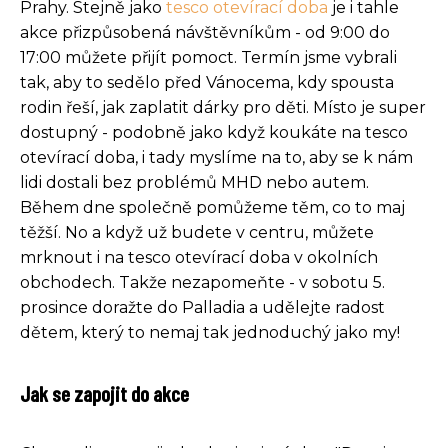
Prahy. Stejně jako
tesco otevírací doba
je i tahle
akce přizpůsobená návštěvníkům - od 9:00 do
17:00 můžete přijít pomoct. Termín jsme vybrali
tak, aby to sedělo před Vánocema, kdy spousta
rodin řeší, jak zaplatit dárky pro děti. Místo je super
dostupný - podobně jako když koukáte na tesco
otevírací doba, i tady myslíme na to, aby se k nám
lidi dostali bez problémů MHD nebo autem.
Během dne společně pomůžeme těm, co to maj
těžší. No a když už budete v centru, můžete
mrknout i na tesco otevírací doba v okolních
obchodech. Takže nezapomeňte - v sobotu 5.
prosince doražte do Palladia a udělejte radost
dětem, který to nemaj tak jednoduchý jako my!
Jak se zapojit do akce