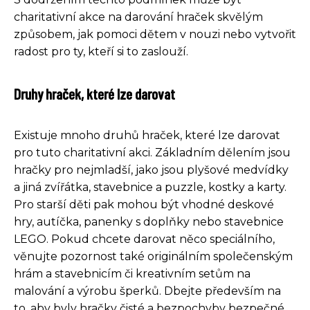
charitativní akce na darování hraček skvělým
způsobem, jak pomoci dětem v nouzi nebo vytvořit
radost pro ty, kteří si to zaslouží.
Druhy hraček, které lze darovat
Existuje mnoho druhů hraček, které lze darovat
pro tuto charitativní akci. Základním dělením jsou
hračky pro nejmladší, jako jsou plyšové medvídky
a jiná zvířátka, stavebnice a puzzle, kostky a karty.
Pro starší děti pak mohou být vhodné deskové
hry, autíčka, panenky s doplňky nebo stavebnice
LEGO. Pokud chcete darovat něco speciálního,
věnujte pozornost také originálním společenským
hrám a stavebnicím či kreativním setům na
malování a výrobu šperků. Dbejte především na
to, aby byly hračky čisté a bezpochyby bezpečné