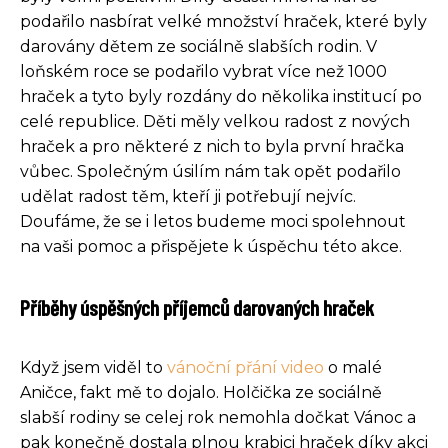
podařilo nasbírat velké množství hraček, které byly
darovány dětem ze sociálně slabších rodin. V
loňském roce se podařilo vybrat více než 1000
hraček a tyto byly rozdány do několika institucí po
celé republice. Děti měly velkou radost z nových
hraček a pro některé z nich to byla první hračka
vůbec. Společným úsilím nám tak opět podařilo
udělat radost těm, kteří ji potřebují nejvíc.
Doufáme, že se i letos budeme moci spolehnout
na vaši pomoc a přispějete k úspěchu této akce.
Příběhy úspěšných příjemců darovaných hraček
Když jsem viděl to
vánoční přání video
o malé
Aničce, fakt mě to dojalo. Holčička ze sociálně
slabší rodiny se celej rok nemohla dočkat Vánoc a
pak konečně dostala plnou krabici hraček díky akci