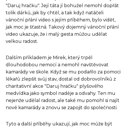
"Daruj hračku". Její táta jí bohužel nemohl dopřát
tolik dárků, jak by chtěl, a tak když natáčeli
vánoční přání video s jejím příběhem, bylo vidět,
jak moc je šťastná. Takový dojemný vánoční přání
video ukazuje, že i malý gesta můžou udělat
velkou radost.
Dalším příkladem je Mirek, který trpěl
dlouhodobou nemocí a nemohl navštěvovat
kamarády ve škole. Když se mu podařilo za pomoci
lékařů zlepšit svůj stav, dostal od dobrovolníků z
charitativní akce "Daruj hračku" plyšového
medvídka jako symbol naděje a odvahy. Ten mu
nejenže udělal radost, ale také mu pomohl si najít
nové kamarády a znovu se zapojit do společnosti.
Tyto a další příběhy ukazují, jak moc může být