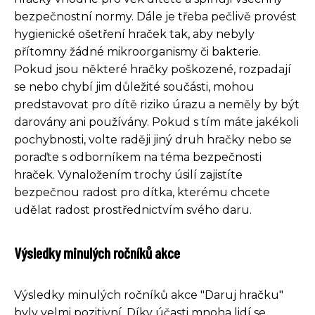
bezpečnostní normy. Dále je třeba pečlivě provést
hygienické ošetření hraček tak, aby nebyly
přítomny žádné mikroorganismy či bakterie.
Pokud jsou některé hračky poškozené, rozpadají
se nebo chybí jim důležité součásti, mohou
predstavovat pro dítě riziko úrazu a neměly by být
darovány ani používány. Pokud s tím máte jakékoli
pochybnosti, volte raději jiný druh hračky nebo se
poraďte s odborníkem na téma bezpečnosti
hraček. Vynaložením trochy úsilí zajistíte
bezpečnou radost pro dítka, kterému chcete
udělat radost prostřednictvím svého daru.
Výsledky minulých ročníků akce
Výsledky minulých ročníků akce "Daruj hračku"
byly velmi pozitivní. Díky účasti mnoha lidí se