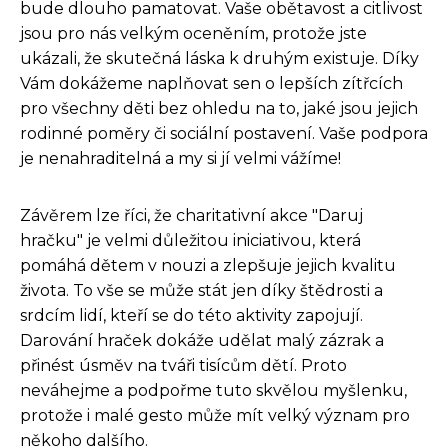
bude dlouho pamatovat. Vaše obětavost a citlivost
jsou pro nás velkým oceněním, protože jste
ukázali, že skutečná láska k druhým existuje. Díky
Vám dokážeme naplňovat sen o lepších zítřcích
pro všechny děti bez ohledu na to, jaké jsou jejich
rodinné poměry či sociální postavení. Vaše podpora
je nenahraditelná a my si jí velmi vážíme!
Závěrem lze říci, že charitativní akce "Daruj
hračku" je velmi důležitou iniciativou, která
pomáhá dětem v nouzi a zlepšuje jejich kvalitu
života. To vše se může stát jen díky štědrosti a
srdcím lidí, kteří se do této aktivity zapojují.
Darování hraček dokáže udělat malý zázrak a
přinést úsměv na tváři tisícům dětí. Proto
neváhejme a podpořme tuto skvělou myšlenku,
protože i malé gesto může mít velký význam pro
někoho dalšího.