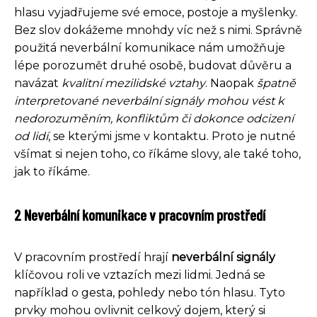
hlasu vyjadřujeme své emoce, postoje a myšlenky.
Bez slov dokážeme mnohdy víc než s nimi. Správně
použitá neverbální komunikace nám umožňuje
lépe porozumět druhé osobě, budovat důvěru a
navázat
kvalitní mezilidské vztahy
. Naopak
špatně
interpretované neverbální signály mohou vést k
nedorozuměním, konfliktům či dokonce odcizení
od lidí
, se kterými jsme v kontaktu. Proto je nutné
všímat si nejen toho, co říkáme slovy, ale také toho,
jak to říkáme.
2 Neverbální komunikace v pracovním prostředí
V pracovním prostředí hrají
neverbální signály
klíčovou roli ve vztazích mezi lidmi. Jedná se
například o gesta, pohledy nebo tón hlasu. Tyto
prvky mohou ovlivnit celkový dojem, který si