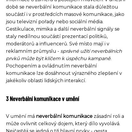
době se neverbální komunikace stala důležitou
součástí i v prostředcích masové komunikace, jako
jsou televizní pořady nebo sociální média.
Gestikulace, mimika a další neverbální signály se
staly nedílnou součástí prezentací politiků,
moderátorů a influencerů. Své místo mají i v
reklamním průmyslu -
správné užití neverbálních
prvků může být klíčem k úspěchu kampaně
.
Pochopením a ovládnutím neverbální
komunikace lze dosáhnout výrazného zlepšení v
jakékoliv oblasti lidských interakcí.
3 Neverbální komunikace v umění
V umění má
neverbální komunikace
zásadní roli a
může ovlivnit celkový dojem, který dílo vyvolává.
Nejčastěji se jedná o tři hlavní prvky -
gesta
,