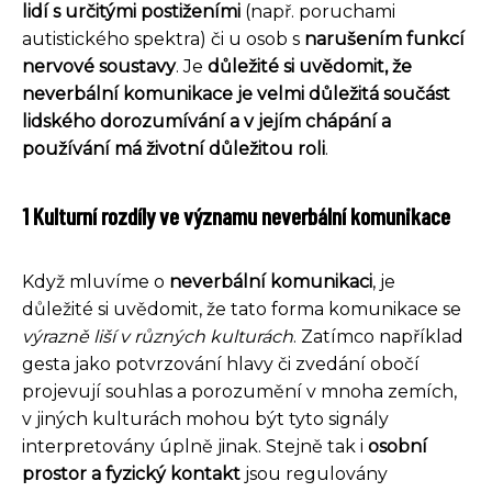
lidí s určitými postiženími
(např. poruchami
autistického spektra) či u osob s
narušením funkcí
nervové soustavy
. Je
důležité si uvědomit, že
neverbální komunikace je velmi důležitá součást
lidského dorozumívání a v jejím chápání a
používání má životní důležitou roli
.
1 Kulturní rozdíly ve významu neverbální komunikace
Když mluvíme o
neverbální komunikaci
, je
důležité si uvědomit, že tato forma komunikace se
výrazně liší v různých kulturách
. Zatímco například
gesta jako potvrzování hlavy či zvedání obočí
projevují souhlas a porozumění v mnoha zemích,
v jiných kulturách mohou být tyto signály
interpretovány úplně jinak. Stejně tak i
osobní
prostor a fyzický kontakt
jsou regulovány