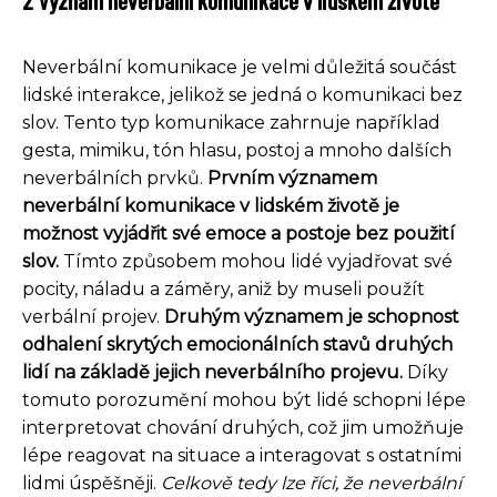
2 Význam neverbální komunikace v lidském životě
Neverbální komunikace je velmi důležitá součást
lidské interakce, jelikož se jedná o komunikaci bez
slov. Tento typ komunikace zahrnuje například
gesta, mimiku, tón hlasu, postoj a mnoho dalších
neverbálních prvků.
Prvním významem
neverbální komunikace v lidském životě je
možnost vyjádřit své emoce a postoje bez použití
slov.
Tímto způsobem mohou lidé vyjadřovat své
pocity, náladu a záměry, aniž by museli použít
verbální projev.
Druhým významem je schopnost
odhalení skrytých emocionálních stavů druhých
lidí na základě jejich neverbálního projevu.
Díky
tomuto porozumění mohou být lidé schopni lépe
interpretovat chování druhých, což jim umožňuje
lépe reagovat na situace a interagovat s ostatními
lidmi úspěšněji.
Celkově tedy lze říci, že neverbální