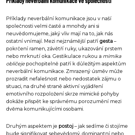
Příklady neverbální komunikace ve společnosti
Příklady neverbální komunikace jsou v naší
společnosti velmi časté a mnohdy ani si
neuvědomujeme, jaký vliv mají na to, jak nás
ostatní vnímají. Mezi nejznámější patří
gesta
–
pokrčení ramen, závětří ruky, ukazování prstem
nebo mrknutí oka. Gestikulace rukou a
mimika
obličeje
pochopitelně patří k důležitým aspektům
neverbální komunikace. Zmrazený úsměv může
prozradit nefalešnost nebo nedostatek zájmu o
situaci, na druhé straně aktivní vyjádření
emotivního rozpoložení skrze mimické pohyby
dokáže přispět ke správnému porozumění mezi
dvěma komunikujícími osobami.
Druhým aspektem je
postoj
– jak sedíme či stojíme
bude signifikovat sebevědomý, dominantní nebo