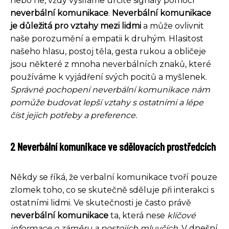
nebo ne, vždy vysíláme určité signály pomocí
neverbální komunikace
.
Neverbální komunikace
je důležitá pro vztahy mezi lidmi
a může ovlivnit
naše porozumění a empatii k druhým. Hlasitost
našeho hlasu, postoj těla, gesta rukou a obličeje
jsou některé z mnoha neverbálních znaků, které
používáme k vyjádření svých pocitů a myšlenek.
Správné pochopení neverbální komunikace nám
pomůže budovat lepší vztahy s ostatními a lépe
číst jejich potřeby a preference.
2 Neverbální komunikace ve sdělovacích prostředcích
Někdy se říká, že verbalní komunikace tvoří pouze
zlomek toho, co se skutečně sděluje při interakci s
ostatními lidmi. Ve skutečnosti je často právě
neverbální komunikace
ta, která nese
klíčové
informace o záměru a postojích mluvčích
. V dnešní