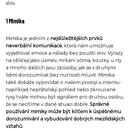
slov.
1 Mimika
Mimika je jedním z
nejdůležitějších prvků
neverbální komunikace
, která nám umožňuje
vyjadřovat emoce a nálady bez použití slov. Výrazy
na obličeji jako úsměv, mrkání očima, koutky u rty
a mnoho dalších jsou způsoby, jak se s druhými
lidmi dorozumívat bez nutnosti mluvit. Mimika
také dokáže vypovídat o
našem postoji a intentu
-
například nepřátelský pohled nebo zkroucené
rysy tváře mohou být signálem pro druhou osobu,
že se necítíme v dané situaci dobře.
Správné
používání mimiky může být klíčem k úspěšnému
dorozumívání a vybudování dobrých mezilidských
vztahů.