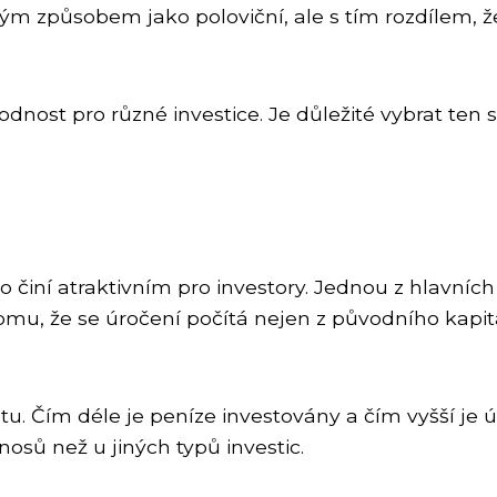
m způsobem jako poloviční, ale s tím rozdílem, že ú
odnost pro různé investice. Je důležité vybrat ten
o činí atraktivním pro investory. Jednou z hlavn
mu, že se úročení počítá nejen z původního kapitá
u. Čím déle je peníze investovány a čím vyšší je ú
osů než u jiných typů investic.