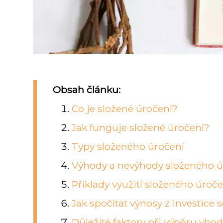
Obsah článku:
Co je složené úročení?
Jak funguje složené úročení?
Typy složeného úročení
Výhody a nevýhody složeného ú
Příklady využití složeného úroče
Jak spočítat výnosy z investice
Důležité faktory při výběru vh