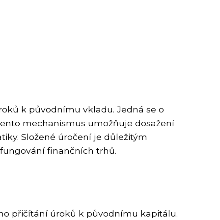
úroků k původnímu vkladu. Jedná se o
ky. Tento mechanismus umožňuje dosažení
iky. Složené úročení je důležitým
fungování finančních trhů.
o přičítání úroků k původnímu kapitálu.