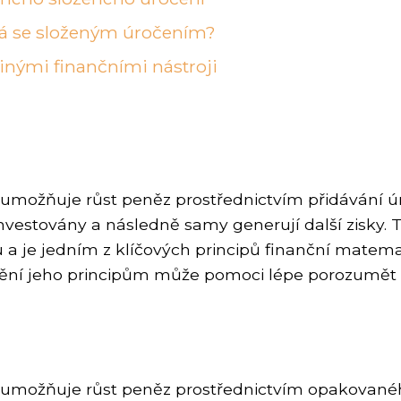
ná se složeným úročením?
inými finančními nástroji
rý umožňuje růst peněz prostřednictvím přidávání 
reinvestovány a následně samy generují další zis
 je jedním z klíčových principů finanční matemat
mění jeho principům může pomoci lépe porozumět 
rý umožňuje růst peněz prostřednictvím opakovanéh