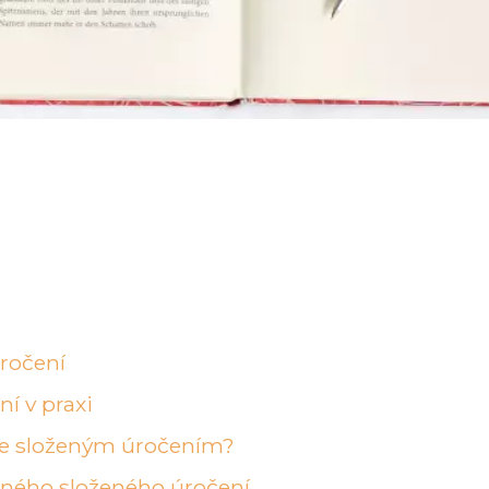
ročení
ní v praxi
 se složeným úročením?
odného složeného úročení