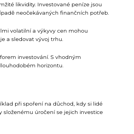
té likvidity. Investované peníze jsou
řípadě neočekávaných finančních potřeb.
elmi volatilní a výkyvy cen mohou
je a sledovat vývoj trhu.
h forem investování. S vhodným
 dlouhodobém horizontu.
klad při spoření na důchod, kdy si lidé
 složenému úročení se jejich investice