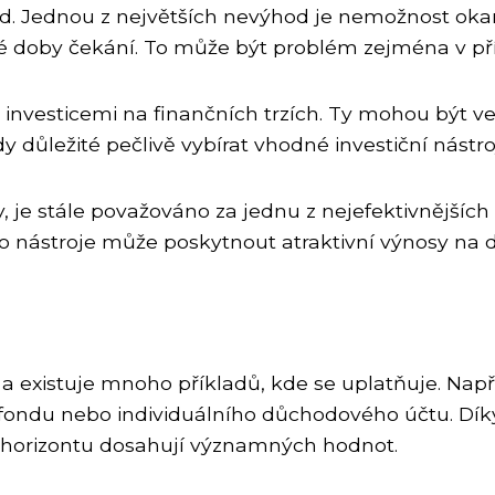
 Jednou z největších nevýhod je nemožnost okamži
ité doby čekání. To může být problém zejména v p
 investicemi na finančních trzích. Ty mohou být v
dy důležité pečlivě vybírat vhodné investiční nástro
 je stále považováno za jednu z nejefektivnějšíc
o nástroje může poskytnout atraktivní výnosy na
 a existuje mnoho příkladů, kde se uplatňuje. Napří
 fondu nebo individuálního důchodového účtu. Díky
horizontu dosahují významných hodnot.