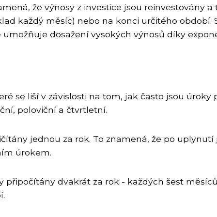
amená, že výnosy z investice jsou reinvestovány a 
ad každý měsíc) nebo na konci určitého období. S
že umožňuje dosažení vysokých výnosů díky expone
ré se liší v závislosti na tom, jak často jsou úrok
í, poloviční a čtvrtletní.
ičítány jednou za rok. To znamená, že po uplynut
ním úrokem.
 připočítány dvakrát za rok - každých šest měsíců
í.