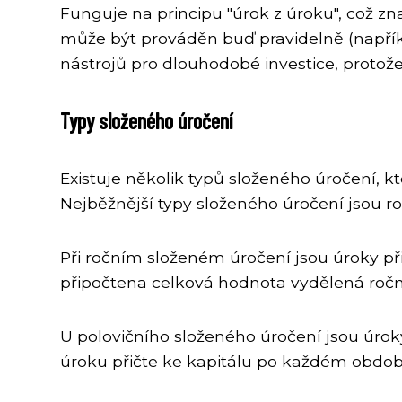
Funguje na principu "úrok z úroku", což zn
může být prováděn buď pravidelně (napříkl
nástrojů pro dlouhodobé investice, proto
Typy složeného úročení
Existuje několik typů složeného úročení, kte
Nejběžnější typy složeného úročení jsou ročn
Při ročním složeném úročení jsou úroky př
připočtena celková hodnota vydělená roč
U polovičního složeného úročení jsou úroky
úroku přičte ke kapitálu po každém obdob