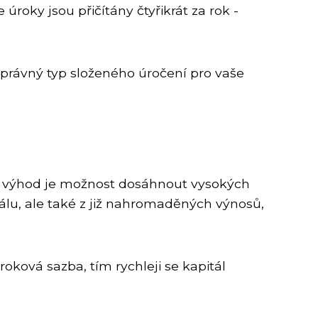
roky jsou přičítány čtyřikrát za rok -
 správný typ složeného úročení pro vaše
ích výhod je možnost dosáhnout vysokých
lu, ale také z již nahromaděných výnosů,
roková sazba, tím rychleji se kapitál