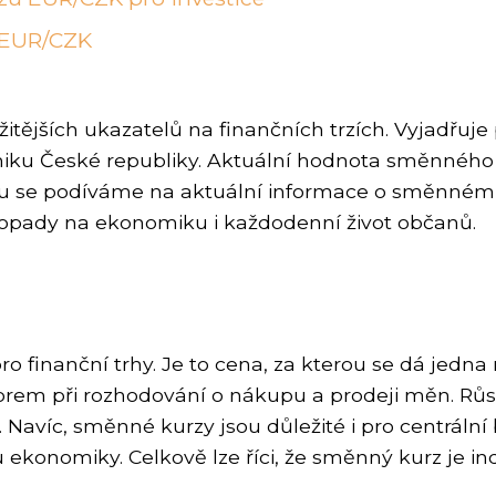
 EUR/CZK
itějších ukazatelů na finančních trzích. Vyjadřu
miku České republiky. Aktuální hodnota směnného k
ku se podíváme na aktuální informace o směnném 
a dopady na ekonomiku i každodenní život občanů.
finanční trhy. Je to cena, za kterou se dá jedna
orem při rozhodování o nákupu a prodeji měn. R
. Navíc, směnné kurzy jsou důležité i pro centrální
tu ekonomiky. Celkově lze říci, že směnný kurz je