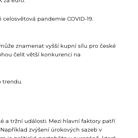
K za euro.
ké celosvětová pandemie COVID-19.
 může znamenat vyšší kupní sílu pro české
hou čelit větší konkurenci na
o trendu.
 tržní události. Mezi hlavní faktory patří
k. Například zvýšení úrokových sazeb v