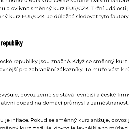
it hodnotu eura vůči české koruně. Dalším faktorem
 ovlivnit směnný kurz EUR/CZK. Tržní události ja
ý kurz EUR/CZK. Je důležité sledovat tyto faktory
republiky
é republiky jsou značné. Když se směnný kurz E
levnější pro zahraniční zákazníky. To může vést k r
vyšuje, dovoz země se stává levnější a české fir
ativní dopad na domácí průmysl a zaměstnanost.
 inflace. Pokud se směnný kurz snižuje, dovoz je
nný kurz zvyšuje, dovoz je levnější a to může tlu