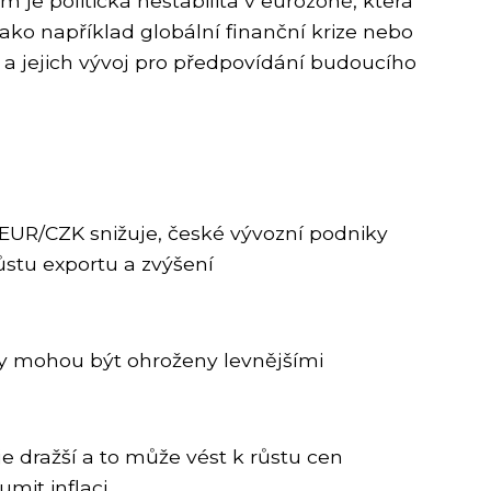
 je politická nestabilita v eurozóně, která
ko například globální finanční krize nebo
 a jejich vývoj pro předpovídání budoucího
UR/CZK snižuje, české vývozní podniky
ůstu exportu a zvýšení
my mohou být ohroženy levnějšími
 dražší a to může vést k růstu cen
mit inflaci.