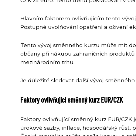
CZK za euro. Tento trend pokračoval i v če
Hlavním faktorem ovlivňujícím tento vývo
Postupné uvolňování opatření a oživení ek
Tento vývoj směnného kurzu může mít dopad
občany při nákupu zahraničních produktů n
mezinárodním trhu.
Je důležité sledovat další vývoj směnného 
Faktory ovlivňující směnný kurz EUR/CZK
Faktory ovlivňující směnný kurz EUR/CZK js
úrokové sazby, inflace, hospodářský růst, p