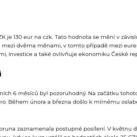
je 130 eur na czk. Tato hodnota se mění v závisl
u mezi dvěma měnami, v tomto případě mezi eure
i, investice a také ovlivňuje ekonomiku České rep
ů
ích 6 měsíců byl pozoruhodný. Na začátku tohoto
ro. Během února a března došlo k mírnému oslabe
koruna zaznamenala postupné posílení. V květnu 