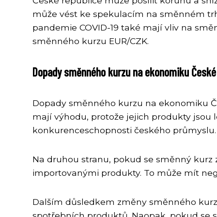
České republice může posílit korunu a sníž
může vést ke spekulacím na směnném trhu a
pandemie COVID-19 také mají vliv na směnn
směnného kurzu EUR/CZK.
Dopady směnného kurzu na ekonomiku České 
Dopady směnného kurzu na ekonomiku Česk
mají výhodu, protože jejich produkty jsou 
konkurenceschopnosti českého průmyslu.
Na druhou stranu, pokud se směnný kurz z
importovanými produkty. To může mít neg
Dalším důsledkem změny směnného kurzu je
spotřebních produktů. Naopak, pokud se smě