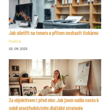
Jak ušetřit na toneru a přitom nezkazit tiskárnu
finance
02. 09. 2025
Za objektivem i před ním: Jak jsem našla cestu k
sobě prostřednictvím digitální strategie