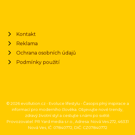
Kontakt
Reklama
Ochrana osobních údajů
Podmínky použití
© 2026 evollution.cz - Evoluce lifestylu - Časopis plný inspirace a
informací pro moderního člověka. Objevujte nové trendy,
zdravý životní styl a cestujte s námi po světě.
Provozovatel: PR Yard media s.r.o., Adresa: Nová Ves 272, 46331
Nová Ves, IČ: 07840772, DIČ: CZ07840772