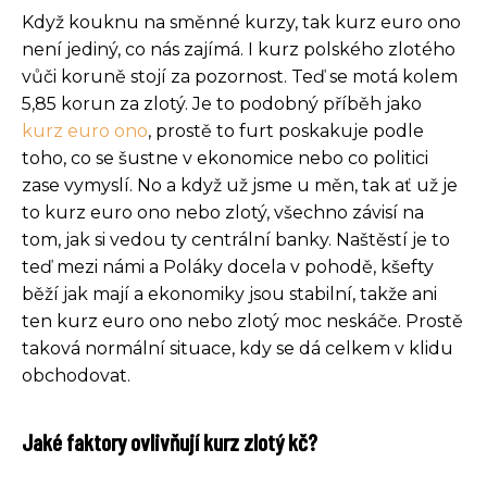
Když kouknu na směnné kurzy, tak kurz euro ono
není jediný, co nás zajímá. I kurz polského zlotého
vůči koruně stojí za pozornost. Teď se motá kolem
5,85 korun za zlotý. Je to podobný příběh jako
kurz euro ono
, prostě to furt poskakuje podle
toho, co se šustne v ekonomice nebo co politici
zase vymyslí. No a když už jsme u měn, tak ať už je
to kurz euro ono nebo zlotý, všechno závisí na
tom, jak si vedou ty centrální banky. Naštěstí je to
teď mezi námi a Poláky docela v pohodě, kšefty
běží jak mají a ekonomiky jsou stabilní, takže ani
ten kurz euro ono nebo zlotý moc neskáče. Prostě
taková normální situace, kdy se dá celkem v klidu
obchodovat.
Jaké faktory ovlivňují kurz zlotý kč?