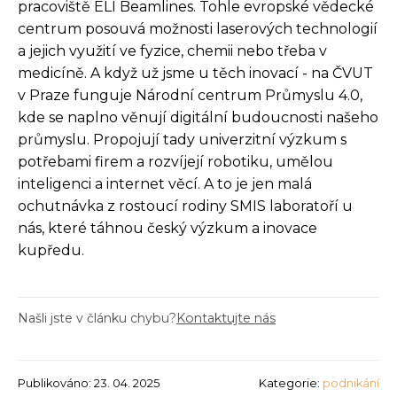
pracoviště ELI Beamlines. Tohle evropské vědecké
centrum posouvá možnosti laserových technologií
a jejich využití ve fyzice, chemii nebo třeba v
medicíně. A když už jsme u těch inovací - na ČVUT
v Praze funguje Národní centrum Průmyslu 4.0,
kde se naplno věnují digitální budoucnosti našeho
průmyslu. Propojují tady univerzitní výzkum s
potřebami firem a rozvíjejí robotiku, umělou
inteligenci a internet věcí. A to je jen malá
ochutnávka z rostoucí rodiny SMIS laboratoří u
nás, které táhnou český výzkum a inovace
kupředu.
Našli jste v článku chybu?
Kontaktujte nás
Publikováno: 23. 04. 2025
Kategorie:
podnikání