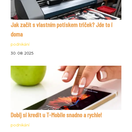
Jak začít s vlastním potiskem triček? Jde to i
doma
podnikání
30. 08. 2025
Dobij si kredit u T-Mobile snadno a rychle!
podnikání