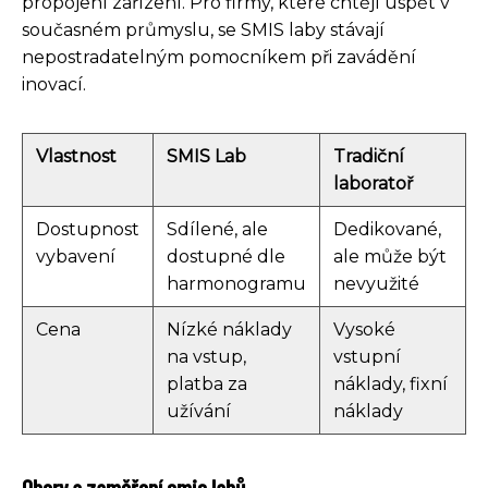
propojení zařízení. Pro firmy, které chtějí uspět v
současném průmyslu, se SMIS laby stávají
nepostradatelným pomocníkem při zavádění
inovací.
Vlastnost
SMIS Lab
Tradiční
laboratoř
Dostupnost
Sdílené, ale
Dedikované,
vybavení
dostupné dle
ale může být
harmonogramu
nevyužité
Cena
Nízké náklady
Vysoké
na vstup,
vstupní
platba za
náklady, fixní
užívání
náklady
Obory a zaměření smis labů