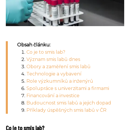
Obsah článku:
Co je to smis lab?
Význam smis labů dnes
Obory a zaměření smis labů
Technologie a vybavení
Role výzkumníků a inženýrů
Spolupráce s univerzitami a firmami
Financování a investice
Budoucnost smis labů a jejich dopad
Příklady úspěšných smis labů v ČR
Co je to smis lab?