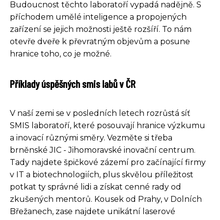
Budoucnost těchto laboratoří vypadá nadějně. S
příchodem umělé inteligence a propojených
zařízení se jejich možnosti ještě rozšíří. To nám
otevře dveře k převratným objevům a posune
hranice toho, co je možné.
Příklady úspěšných smis labů v ČR
V naší zemi se v posledních letech rozrůstá síť
SMIS laboratoří, které posouvají hranice výzkumu
a inovací různými směry. Vezměte si třeba
brněnské JIC - Jihomoravské inovační centrum.
Tady najdete špičkové zázemí pro začínající firmy
v IT a biotechnologiích, plus skvělou příležitost
potkat ty správné lidi a získat cenné rady od
zkušených mentorů. Kousek od Prahy, v Dolních
Břežanech, zase najdete unikátní laserové