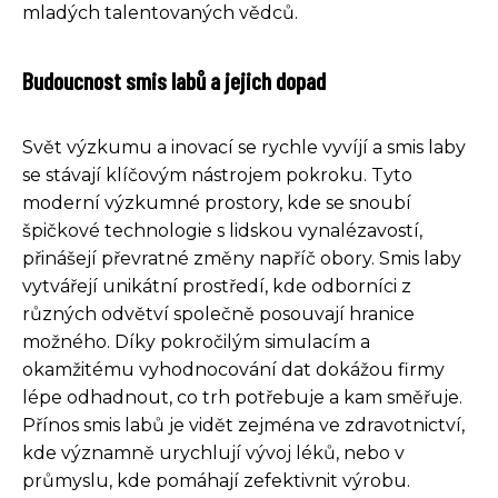
mladých talentovaných vědců.
Budoucnost smis labů a jejich dopad
Svět výzkumu a inovací se rychle vyvíjí a smis laby
se stávají klíčovým nástrojem pokroku. Tyto
moderní výzkumné prostory, kde se snoubí
špičkové technologie s lidskou vynalézavostí,
přinášejí převratné změny napříč obory. Smis laby
vytvářejí unikátní prostředí, kde odborníci z
různých odvětví společně posouvají hranice
možného. Díky pokročilým simulacím a
okamžitému vyhodnocování dat dokážou firmy
lépe odhadnout, co trh potřebuje a kam směřuje.
Přínos smis labů je vidět zejména ve zdravotnictví,
kde významně urychlují vývoj léků, nebo v
průmyslu, kde pomáhají zefektivnit výrobu.