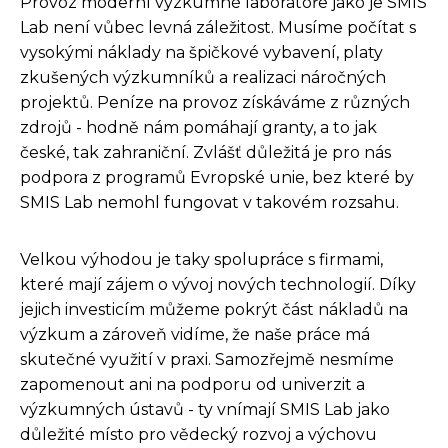
Provoz moderní výzkumné laboratoře jako je SMIS
Lab není vůbec levná záležitost. Musíme počítat s
vysokými náklady na špičkové vybavení, platy
zkušených výzkumníků a realizaci náročných
projektů. Peníze na provoz získáváme z různých
zdrojů - hodně nám pomáhají granty, a to jak
české, tak zahraniční. Zvlášť důležitá je pro nás
podpora z programů Evropské unie, bez které by
SMIS Lab nemohl fungovat v takovém rozsahu.
Velkou výhodou je taky spolupráce s firmami,
které mají zájem o vývoj nových technologií. Díky
jejich investicím můžeme pokrýt část nákladů na
výzkum a zároveň vidíme, že naše práce má
skutečné využití v praxi. Samozřejmě nesmíme
zapomenout ani na podporu od univerzit a
výzkumných ústavů - ty vnímají SMIS Lab jako
důležité místo pro vědecký rozvoj a výchovu