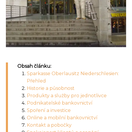
Obsah článku:
Sparkasse Oberlausitz Niederschlesien:
Přehled
Historie a působnost
Produkty a služby pro jednotlivce
Podnikatelské bankovnictví
Spoření a investice
Online a mobilní bankovnictví
Kontakt a pobočky