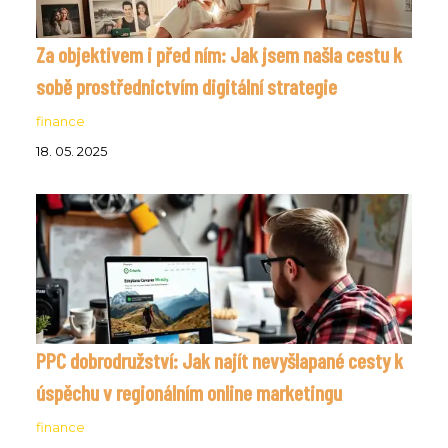
Za objektivem i před ním: Jak jsem našla cestu k
sobě prostřednictvím digitální strategie
finance
18. 05. 2025
PPC dobrodružství: Jak najít nevyšlapané cesty k
úspěchu v regionálním online marketingu
finance