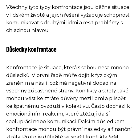
Všechny tyto typy konfrontace jsou běžné situace
v lidském životě a jejich řešení vyžaduje schopnost
komunikovat s druhými lidmi a řešit problémy s
chladnou hlavou.
Důsledky konfrontace
Konfrontace je situace, která s sebou nese mnoho
důsledků. V první řadě může dojít k fyzickým
zraněním a násilí, což má negativní dopad na
všechny zúčastněné strany. Konflikty a střety také
mohou vést ke ztrátě důvěry mezi lidmi a přispět
ke špatnému ovzduší v kolektivu. Často dochází k
emocionálním reakcím, které ztěžují další
spolupráci nebo komunikaci. Dalším důsledkem
konfrontace mohou být právní následky a finanční
ztráty. Proto je důležité se snažit konflikty řešit