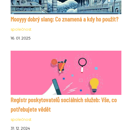
Mooyyy dobrý slang: Co znamená a kdy ho použít?
společnost
16. 01. 2025
Registr poskytovatelů sociálních služeb: Vše, co
potřebujete vědět
společnost
31. 12. 2024