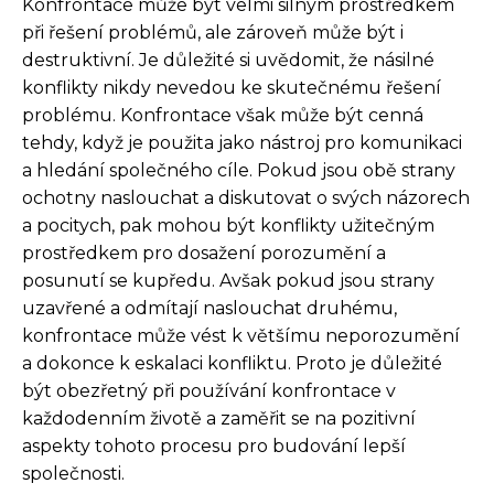
Konfrontace může být velmi silným prostředkem
při řešení problémů, ale zároveň může být i
destruktivní. Je důležité si uvědomit, že násilné
konflikty nikdy nevedou ke skutečnému řešení
problému. Konfrontace však může být cenná
tehdy, když je použita jako nástroj pro komunikaci
a hledání společného cíle. Pokud jsou obě strany
ochotny naslouchat a diskutovat o svých názorech
a pocitych, pak mohou být konflikty užitečným
prostředkem pro dosažení porozumění a
posunutí se kupředu. Avšak pokud jsou strany
uzavřené a odmítají naslouchat druhému,
konfrontace může vést k většímu neporozumění
a dokonce k eskalaci konfliktu. Proto je důležité
být obezřetný při používání konfrontace v
každodenním životě a zaměřit se na pozitivní
aspekty tohoto procesu pro budování lepší
společnosti.