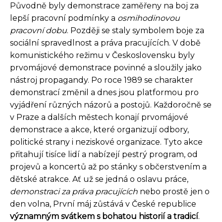
Původně byly demonstrace zaměřeny na boj za
lepší pracovní podmínky a
osmihodinovou
pracovní dobu
. Později se staly symbolem boje za
sociální spravedlnost a práva pracujících. V době
komunistického režimu v Československu byly
prvomájové demonstrace povinné a sloužily jako
nástroj propagandy. Po roce 1989 se charakter
demonstrací změnil a dnes jsou platformou pro
vyjádření různých názorů a postojů. Každoročně se
v Praze a dalších městech konají prvomájové
demonstrace a akce, které organizují odbory,
politické strany i neziskové organizace. Tyto akce
přitahují tisíce lidí a nabízejí pestrý program, od
projevů a koncertů až po stánky s občerstvením a
dětské atrakce. Ať už se jedná o oslavu práce,
demonstraci za práva pracujících
nebo prostě jen o
den volna, První máj zůstává v České republice
významným svátkem s bohatou historií a tradicí
.