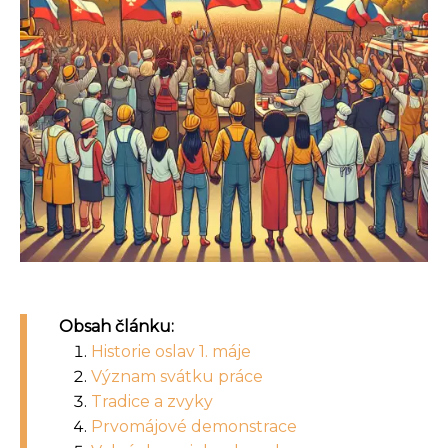
Obsah článku:
Historie oslav 1. máje
Význam svátku práce
Tradice a zvyky
Prvomájové demonstrace