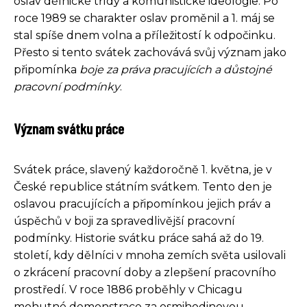
oslav dělnické třídy a komunistické ideologie. Po
roce 1989 se charakter oslav proměnil a 1. máj se
stal spíše dnem volna a příležitostí k odpočinku.
Přesto si tento svátek zachovává svůj význam jako
připomínka
boje za práva pracujících a důstojné
pracovní podmínky
.
Význam svátku práce
Svátek práce, slavený každoročně 1. května, je v
České republice státním svátkem. Tento den je
oslavou pracujících a připomínkou jejich práv a
úspěchů v boji za spravedlivější pracovní
podmínky. Historie svátku práce sahá až do 19.
století, kdy dělníci v mnoha zemích světa usilovali
o zkrácení pracovní doby a zlepšení pracovního
prostředí. V roce 1886 proběhly v Chicagu
mohutné demonstrace za osmihodinovou