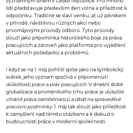
významným dnem v České republice. Pro mnoho
lidí představuje především den volna a příležitost k
odpočinku. Tradičně se slaví venku, ať už piknikem
v přírodě, návštěvou různých akcí nebo
prvomájovými průvody odborů. Tyto průvody
slouží jako připomínka historického boje za práva
pracujících a zároveň jako platforma pro vyjádření
aktuálních požadavků a problémů.
I když se na 1. máj pohlíží spíše jako na symbolický
svátek, jeho význam spočívá v připomenutí
důležitosti práce a práv pracujících
. V dnešní době
globalizace a proměnlivého trhu práce je
důležité
chránit práva zaměstnanců a dbát na spravedlivé
pracovní podmínky
. 1. máj tak slouží jako příležitost
k zamyšlení nad těmito otázkami a k diskuzi o
budoucnosti práce v moderní společnosti.