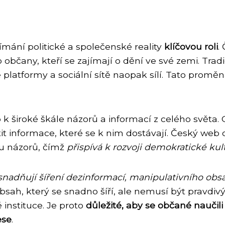
ímání politické a společenské reality
klíčovou roli
.
občany, kteří se zajímají o dění ve své zemi. Tradi
ne platformy a sociální sítě naopak sílí. Tato promě
 k široké škále názorů a informací z celého svět
t informace, které se k nim dostávají. Český web o
u názorů, čímž
přispívá k rozvoji demokratické kul
snadňují šíření dezinformací, manipulativního ob
sah, který se snadno šíří, ale nemusí být pravdivý.
 instituce. Je proto
důležité, aby se občané naučili
ese
.