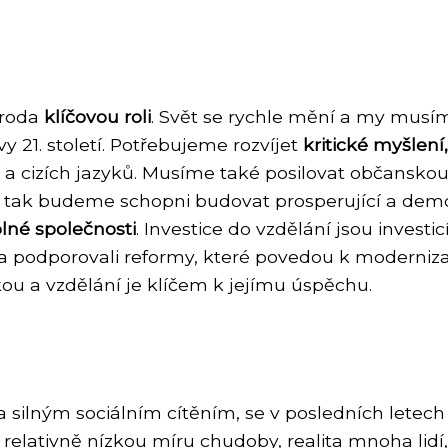
ároda
klíčovou roli
. Svět se rychle mění a my musí
y 21. století. Potřebujeme rozvíjet
kritické myšlení
í a cizích jazyků. Musíme také posilovat občanskou
en tak budeme schopni budovat prosperující a dem
olné společnosti
. Investice do vzdělání jsou investi
a podporovali reformy, které povedou k modernizac
ou a vzdělání je klíčem k jejímu úspěchu.
a silným sociálním cítěním, se v posledních letech
ují relativně nízkou míru chudoby, realita mnoha lid