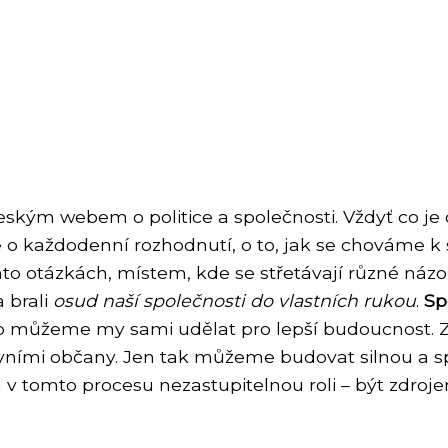
ským webem o politice a společnosti. Vždyť co je 
ale o každodenní rozhodnutí, o to, jak se chováme k
to otázkách, místem, kde se střetávají různé názo
 brali
osud naší společnosti do vlastních rukou
.
Sp
o můžeme my sami udělat pro lepší budoucnost. Z
ivními občany. Jen tak můžeme budovat silnou a 
á v tomto procesu nezastupitelnou roli – být zdroj