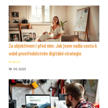
Za objektivem i před ním: Jak jsem našla cestu k
sobě prostřednictvím digitální strategie
finance
18. 05. 2025