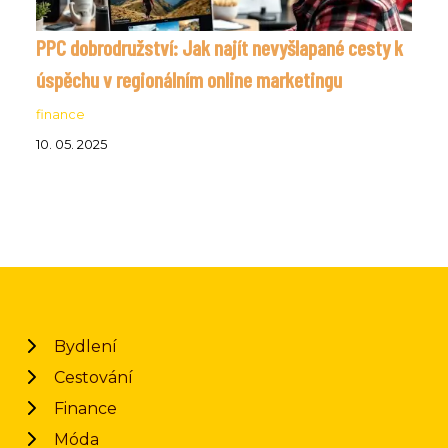
PPC dobrodružství: Jak najít nevyšlapané cesty k
úspěchu v regionálním online marketingu
finance
10. 05. 2025
Bydlení
Cestování
Finance
Móda