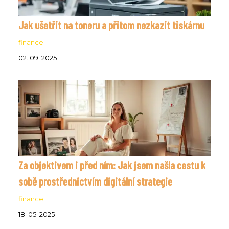
Jak ušetřit na toneru a přitom nezkazit tiskárnu
finance
02. 09. 2025
Za objektivem i před ním: Jak jsem našla cestu k
sobě prostřednictvím digitální strategie
finance
18. 05. 2025