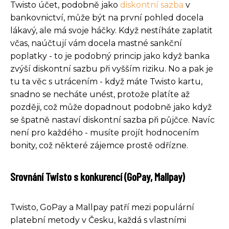
Twisto účet, podobně jako
diskontní sazba
v
bankovnictví, může být na první pohled docela
lákavý, ale má svoje háčky. Když nestíháte zaplatit
včas, naúčtují vám docela mastné sankční
poplatky - to je podobný princip jako když banka
zvýší diskontní sazbu při vyšším riziku. No a pak je
tu ta věc s utrácením - když máte Twisto kartu,
snadno se necháte unést, protože platíte až
později, což může dopadnout podobně jako když
se špatně nastaví diskontní sazba při půjčce. Navíc
není pro každého - musíte projít hodnocením
bonity, což některé zájemce prostě odřízne.
Srovnání Twisto s konkurencí (GoPay, Mallpay)
Twisto, GoPay a Mallpay patří mezi populární
platební metody v Česku, každá s vlastními