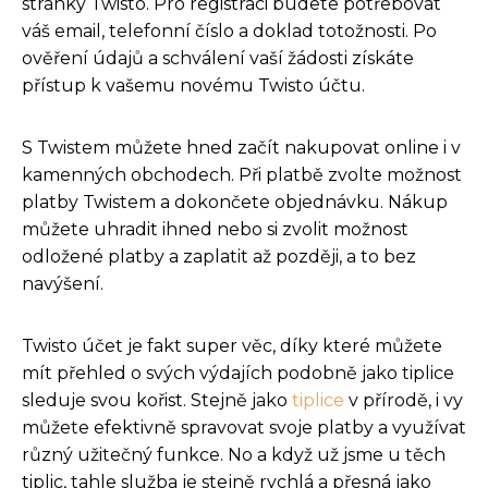
stránky Twisto. Pro registraci budete potřebovat
váš email, telefonní číslo a doklad totožnosti. Po
ověření údajů a schválení vaší žádosti získáte
přístup k vašemu novému Twisto účtu.
S Twistem můžete hned začít nakupovat online i v
kamenných obchodech. Při platbě zvolte možnost
platby Twistem a dokončete objednávku. Nákup
můžete uhradit ihned nebo si zvolit možnost
odložené platby a zaplatit až později, a to bez
navýšení.
Twisto účet je fakt super věc, díky které můžete
mít přehled o svých výdajích podobně jako tiplice
sleduje svou kořist. Stejně jako
tiplice
v přírodě, i vy
můžete efektivně spravovat svoje platby a využívat
různý užitečný funkce. No a když už jsme u těch
tiplic, tahle služba je stejně rychlá a přesná jako