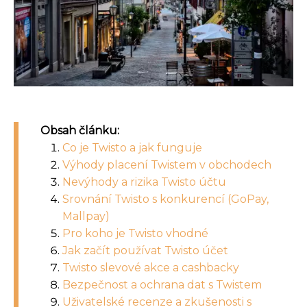
Obsah článku:
Co je Twisto a jak funguje
Výhody placení Twistem v obchodech
Nevýhody a rizika Twisto účtu
Srovnání Twisto s konkurencí (GoPay,
Mallpay)
Pro koho je Twisto vhodné
Jak začít používat Twisto účet
Twisto slevové akce a cashbacky
Bezpečnost a ochrana dat s Twistem
Uživatelské recenze a zkušenosti s