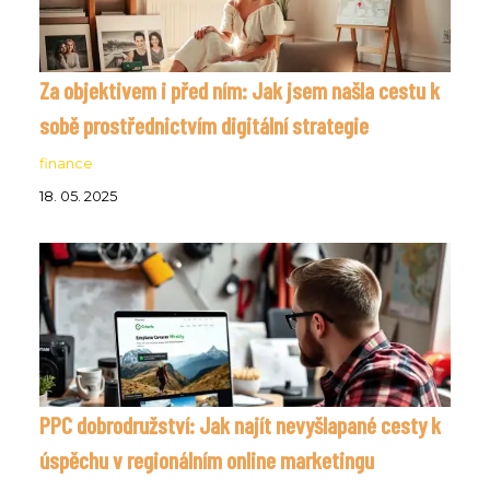
Za objektivem i před ním: Jak jsem našla cestu k
sobě prostřednictvím digitální strategie
finance
18. 05. 2025
PPC dobrodružství: Jak najít nevyšlapané cesty k
úspěchu v regionálním online marketingu