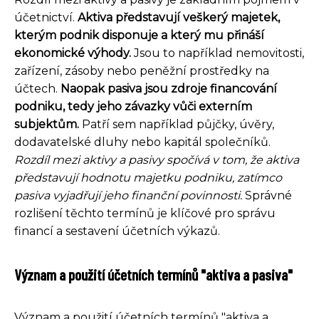
účetnictví.
Aktiva představují veškerý majetek,
kterým podnik disponuje a který mu přináší
ekonomické výhody.
Jsou to například nemovitosti,
zařízení, zásoby nebo peněžní prostředky na
účtech.
Naopak pasiva jsou zdroje financování
podniku, tedy jeho závazky vůči externím
subjektům.
Patří sem například půjčky, úvěry,
dodavatelské dluhy nebo kapitál společníků.
Rozdíl mezi aktivy a pasivy spočívá v tom, že aktiva
představují hodnotu majetku podniku, zatímco
pasiva vyjadřují jeho finanční povinnosti.
Správné
rozlišení těchto termínů je klíčové pro správu
financí a sestavení účetních výkazů.
Význam a použití účetních termínů "aktiva a pasiva"
Význam a použití účetních termínů "aktiva a