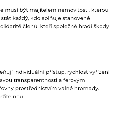
ce musí být majitelem nemovitosti, kterou
e stát každý, kdo splňuje stanovené
lidaritě členů, kteří společně hradí škody
ují individuální přístup, rychlost vyřízení
á svou transparentností a férovým
šťovny prostřednictvím valné hromady.
ržitelnou.