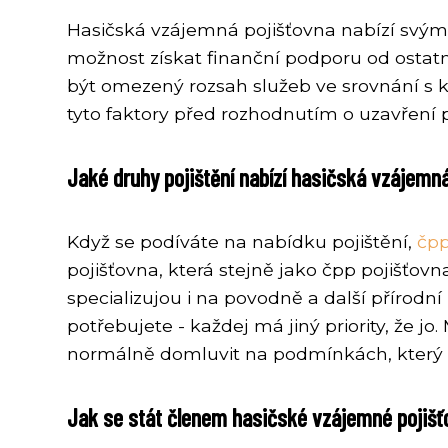
Hasičská vzájemná pojišťovna nabízí svým 
možnost získat finanční podporu od ostatn
být omezený rozsah služeb ve srovnání s ko
tyto faktory před rozhodnutím o uzavření p
Jaké druhy pojištění nabízí hasičská vzájemn
Když se podíváte na nabídku pojištění,
čpp
pojišťovna, která stejně jako čpp pojišťovn
specializujou i na povodně a další přírod
potřebujete - každej má jiný priority, že j
normálně domluvit na podmínkách, který
Jak se stát členem hasičské vzájemné pojišť