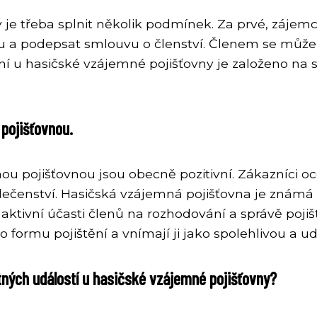
 je třeba splnit několik podmínek. Za prvé, zájem
ášku a podepsat smlouvu o členství. Členem se můž
ní u hasičské vzájemné pojišťovny je založeno na so
pojišťovnou.
 pojišťovnou jsou obecně pozitivní. Zákazníci oceň
polečenství. Hasičská vzájemná pojišťovna je znám
ktivní účasti členů na rozhodování a správě poji
o formu pojištění a vnímají ji jako spolehlivou a ud
stných událostí u hasičské vzájemné pojišťovny?