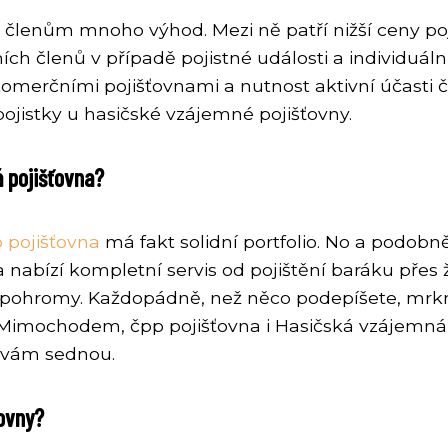
členům mnoho výhod. Mezi ně patří nižší ceny poj
ích členů v případě pojistné události a individu
merčními pojišťovnami a nutnost aktivní účasti čle
ojistky u hasičské vzájemné pojišťovny.
á pojišťovna?
 pojišťovna
má fakt solidní portfolio. No a podobn
a nabízí kompletní servis od pojištění baráku přes 
ní pohromy. Každopádně, než něco podepíšete, mrkn
o. Mimochodem, čpp pojišťovna i Hasičská vzájemná j
 vám sednou.
ovny?