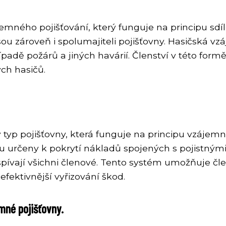
mného pojišťování, který funguje na principu sdílen
ou zároveň i spolumajiteli pojišťovny. Hasičská 
padě požárů a jiných havárií. Členství v této formě
ch hasičů.
 typ pojišťovny, která funguje na principu vzájemné
sou určeny k pokrytí nákladů spojených s pojistným
ispívají všichni členové. Tento systém umožňuje č
 efektivnější vyřizování škod.
mné pojišťovny.