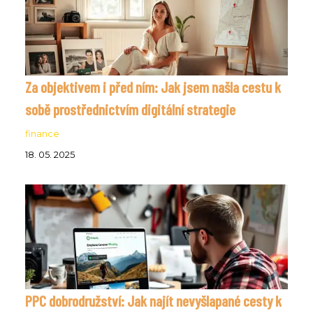
Za objektivem i před ním: Jak jsem našla cestu k
sobě prostřednictvím digitální strategie
finance
18. 05. 2025
PPC dobrodružství: Jak najít nevyšlapané cesty k