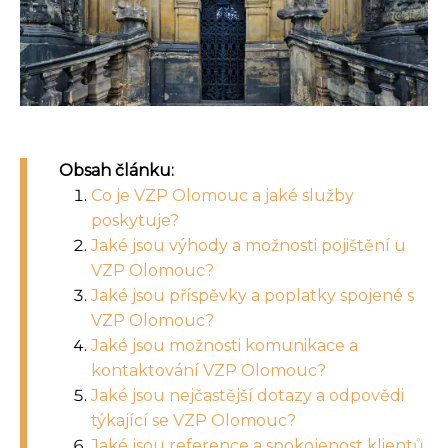
Obsah článku:
Co je VZP Olomouc a jaké služby
poskytuje?
Jaké jsou výhody a možnosti pojištění u
VZP Olomouc?
Jaké jsou příspěvky a poplatky spojené s
VZP Olomouc?
Jaké jsou možnosti komunikace a
kontaktování VZP Olomouc?
Jaké jsou nejčastější dotazy a odpovědi
týkající se VZP Olomouc?
Jaké jsou reference a spokojenost klientů