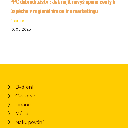
PPC dobrodružství: Jak najít nevyšlapané cesty k
úspěchu v regionálním online marketingu
finance
10. 05. 2025
Bydlení
Cestování
Finance
Móda
Nakupování