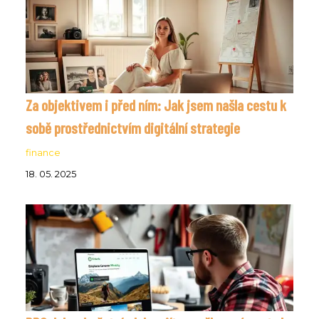
Za objektivem i před ním: Jak jsem našla cestu k
sobě prostřednictvím digitální strategie
finance
18. 05. 2025