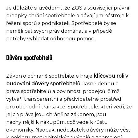
Je důležité si uvědomit, že ZOS a související právní
předpisy chrání spotřebitele a dávají jim nástroje k
řešení sporů s podnikateli. Spotřebitelé by se
neměli bát svých práv domáhat a v případě
potřeby vyhledat odbornou pomoc.
Důvěra spotřebitelů
Zákon o ochraně spotřebitele hraje
klíčovou roli v
budování důvěry spotřebitelů
. Jasně definuje
práva spotřebitelů a povinnosti prodejců, čímž
vytváří transparentní a předvídatelné prostředí
pro obchodní transakce. Spotřebitelé, kteří vědí, že
jejich práva jsou chráněna zákonem, jsou
náchylnější k nákupům, což vede k růstu
ekonomiky. Naopak, nedostatek důvěry může vést
k poklesu spotřebitelských výdajů a zpomalení