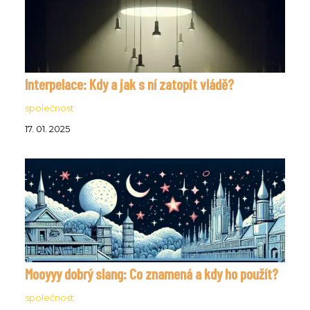
Interpelace: Kdy a jak s ní zatopit vládě?
společnost
17. 01. 2025
Mooyyy dobrý slang: Co znamená a kdy ho použít?
společnost