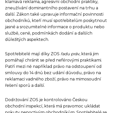
klamavá reklama, agresivní obchodní praktiky,
zneužívání dominantního postavení na trhu a
další. Zákon také upravuje informační povinnosti
obchodníků, kteří musí spotřebitelům poskytnout
jasné a srozumitelné informace o produktu nebo
službě, ceně, podmínkách dodání a dalších
důležitých aspektech.
Spotřebitelé mají díky ZOS
řadu práv
, která jim
pomáhají chránit se před neférovými praktikami.
Patří mezi ně například právo na odstoupení od
smlouvy do 14 dnů bez udání důvodu, právo na
reklamaci vadného zboží, právo na mimosoudní
řešení sporů a další.
Dodržování ZOS je kontrolováno Českou
obchodní inspekcí, která má pravomoc ukládat
pokuty nepoctivým obchodníkům. Spotřebitelé se