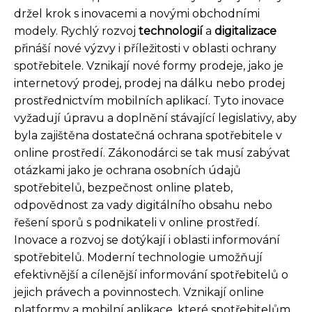
držel krok s inovacemi a novými obchodními
modely. Rychlý rozvoj
technologií
a
digitalizace
přináší nové výzvy i příležitosti v oblasti ochrany
spotřebitele. Vznikají nové formy prodeje, jako je
internetový prodej, prodej na dálku nebo prodej
prostřednictvím mobilních aplikací. Tyto inovace
vyžadují úpravu a doplnění stávající legislativy, aby
byla zajištěna dostatečná ochrana spotřebitele v
online prostředí. Zákonodárci se tak musí zabývat
otázkami jako je ochrana osobních údajů
spotřebitelů, bezpečnost online plateb,
odpovědnost za vady digitálního obsahu nebo
řešení sporů s podnikateli v online prostředí.
Inovace a rozvoj se dotýkají i oblasti informování
spotřebitelů. Moderní technologie umožňují
efektivnější a cílenější informování spotřebitelů o
jejich právech a povinnostech. Vznikají online
platformy a mobilní aplikace, které spotřebitelům