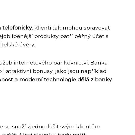
 telefonicky
. Klienti tak mohou spravovat
oblíbenější produkty patří běžný účet s
telské úvěry.
služeb internetového bankovnictví. Banka
o i atraktivní bonusy, jako jsou například
nost a moderní technologie dělá z banky
že se snaží zjednodušit svým klientům
 zvážit. Mezi hlavní výhody patří