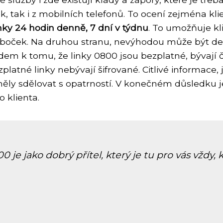
ek, tak i z mobilních telefonů. To ocení zejména klien
nky 24 hodin denně, 7 dní v týdnu
. To umožňuje kli
oboček. Na druhou stranu, nevýhodou může být del
em k tomu, že linky 0800 jsou bezplatné, bývají 
zplatné linky nebývají šifrované. Citlivé informace,
ěly sdělovat s opatrností. V konečném důsledku je
 klienta.
je jako dobrý přítel, který je tu pro vás vždy, 