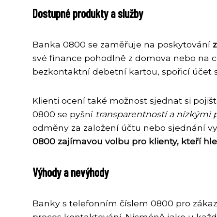
Dostupné produkty a služby
Banka 0800 se zaměřuje na poskytování
své finance pohodlně z domova nebo na ces
bezkontaktní debetní kartou, spořicí účet 
Klienti ocení také možnost sjednat si poji
0800 se pyšní
transparentností a nízkými 
odměny za založení účtu nebo sjednání v
0800 zajímavou volbu pro klienty, kteří hl
Výhody a nevýhody
Banky s telefonním číslem 0800 pro zákazn
proces kontaktování. Nicméně jako u každé s