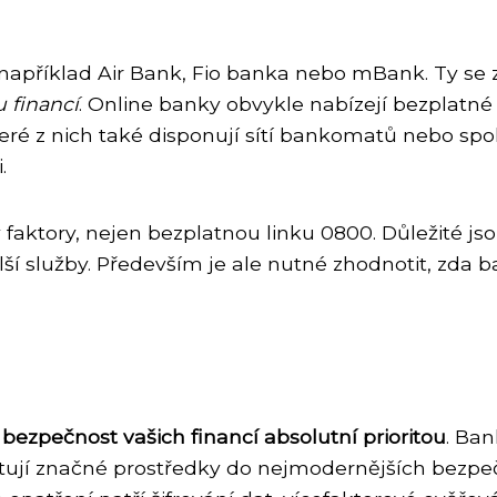
, například Air Bank, Fio banka nebo mBank. Ty se
u financí
. Online banky obvykle nabízejí bezplatné 
eré z nich také disponují sítí bankomatů nebo spo
.
 faktory, nejen bezplatnou linku 0800. Důležité jso
lší služby. Především je ale nutné zhodnotit, zda 
e
bezpečnost vašich financí absolutní prioritou
. Ba
stují značné prostředky do nejmodernějších bezpeč