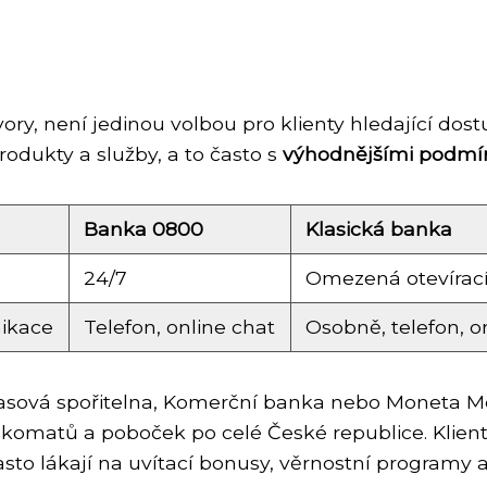
ry, není jedinou volbou pro klienty hledající dost
odukty a služby, a to často s
výhodnějšími podm
Banka 0800
Klasická banka
24/7
Omezená otevírac
ikace
Telefon, online chat
Osobně, telefon, o
, Časová spořitelna, Komerční banka nebo Moneta 
ankomatů a poboček po celé České republice. Klient
sto lákají na uvítací bonusy, věrnostní programy 