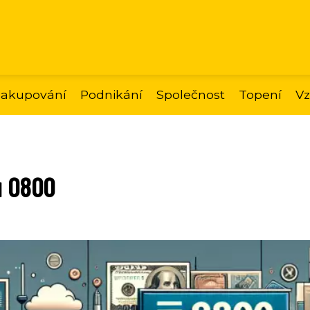
akupování
Podnikání
Společnost
Topení
Vz
u 0800