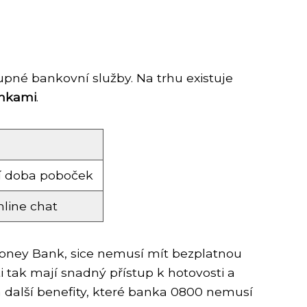
upné bankovní služby. Na trhu existuje
ínkami
.
í doba poboček
nline chat
Money Bank, sice nemusí mít bezplatnou
i tak mají snadný přístup k hotovosti a
a další benefity, které banka 0800 nemusí