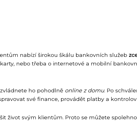
ientům nabízí širokou škálu bankovních služeb
zc
karty, nebo třeba o internetové a mobilní bankovn
a zvládnete ho pohodlně
online z domu
. Po schvále
avovat své finance, provádět platby a kontrolovat 
it život svým klientům. Proto se můžete spolehn