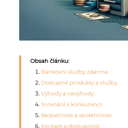
Obsah článku:
Bankovní služby zdarma
Dostupné produkty a služby
Výhody a nevýhody
Srovnání s konkurencí
Bezpečnost a spolehlivost
Kontakt a dostupnost