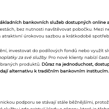
základních bankovních služeb dostupných online a
tách, bez nutnosti navštěvovat pobočku. Mezi nej
s atraktivní úrokovou sazbou a krátkodobé spotřebi
štění, investovat do podílových fondů nebo využít 
poplatky za své služby
. Pro nové klienty nabízí čast
ybraných produktů.
Důraz na jednoduchost, dostup
edají alternativu k tradičním bankovním institucím.
ickou podporu se stávají stále běžnějšími, proto
lužby i zde existují klady a zápory, které je třeba