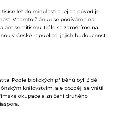
isíce let do minulosti a jejich původ je
ečnost. V tomto článku se podíváme na
ace a antisemitismu. Dále se zaměříme na
šinou v České republice, jejich budoucnost
ita. Podle biblických příběhů byli židé
ónským královstvím, ale později se vrátili
ě římské okupace a zničení druhého
iaspora.