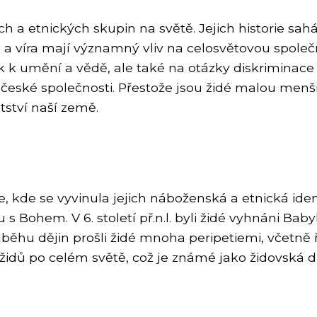
 a etnických skupin na světě. Jejich historie sahá t
ce a víra mají významný vliv na celosvětovou spol
pěvek k umění a vědě, ale také na otázky diskrimin
do české společnosti. Přestože jsou židé malou men
tství naší země.
e, kde se vyvinula jejich náboženská a etnická ident
ohem. V 6. století př.n.l. byli židé vyhnáni Babyl
ůběhu dějin prošli židé mnoha peripetiemi, včetn
í židů po celém světě, což je známé jako židovská d