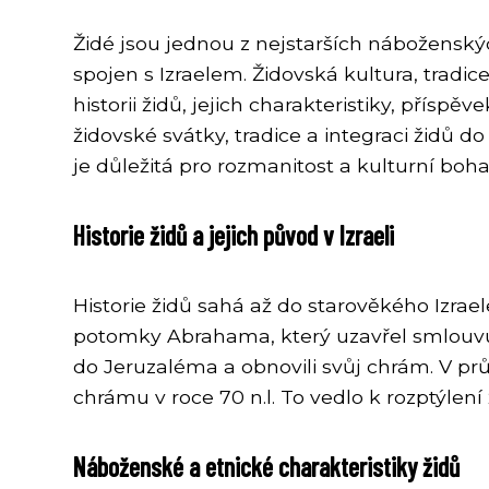
Židé jsou jednou z nejstarších náboženských
spojen s Izraelem. Židovská kultura, tradi
historii židů, jejich charakteristiky, přís
židovské svátky, tradice a integraci židů 
je důležitá pro rozmanitost a kulturní boha
Historie židů a jejich původ v Izraeli
Historie židů sahá až do starověkého Izrael
potomky Abrahama, který uzavřel smlouvu s B
do Jeruzaléma a obnovili svůj chrám. V pr
chrámu v roce 70 n.l. To vedlo k rozptýlen
Náboženské a etnické charakteristiky židů