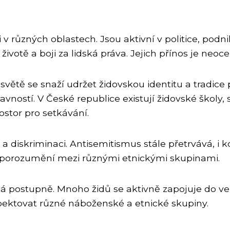
i v různých oblastech. Jsou aktivní v politice, podn
votě a boji za lidská práva. Jejich přínos je neoc
ětě se snaží udržet židovskou identitu a tradice 
ostí. V České republice existují židovské školy, 
ostor pro setkávání.
 diskriminaci. Antisemitismus stále přetrvává, i kd
 porozumění mezi různými etnickými skupinami.
á postupně. Mnoho židů se aktivně zapojuje do veře
spektovat různé náboženské a etnické skupiny.