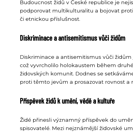
Budoucnost židů v České republice je nejist
podporovat multikulturalitu a bojovat pro
či etnickou příslušnost.
Diskriminace a antisemitismus vůči židům
Diskriminace a antisemitismus vůči židům 
což vyvrcholilo holokaustem během druhé sv
židovských komunit. Dodnes se setkáváme s 
proti těmto jevům a prosazovat rovnost a 
Příspěvek židů k umění, vědě a kultuře
Židé přinesli významný příspěvek do umění, 
spisovatelé. Mezi nejznámější židovské um