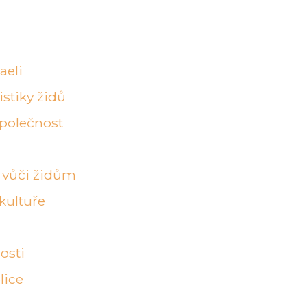
aeli
stiky židů
 společnost
 vůči židům
kultuře
osti
lice