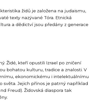
teristika židů je založena na judaismu,
vaté texty nazývané Tóra. Etnická
ultura a dědictví jsou předány z generace
. Židé, kteří opustili Izrael po zničení
ou bohatou kulturu, tradice a znalosti. V
turnímu, ekonomickému i intelektuálnímu
o světa. Jejich přínos je patrný například
mund Freud). Židovská diaspora tak
ěny.