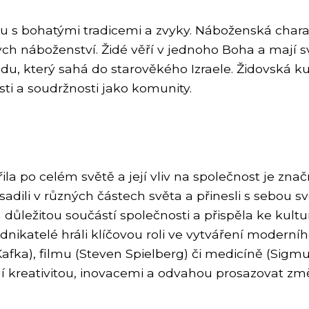
 s bohatými tradicemi a zvyky. Náboženská charak
ých náboženství. Židé věří v jednoho Boha a mají s
vodu, který sahá do starověkého Izraele. Židovská k
osti a soudržnosti jako komunity.
la po celém světě a její vliv na společnost je značný
adili v různých částech světa a přinesli s sebou sv
důležitou součástí společnosti a přispěla ke kul
odnikatelé hráli klíčovou roli ve vytváření moderníh
z Kafka), filmu (Steven Spielberg) či medicíně (Sig
í kreativitou, inovacemi a odvahou prosazovat zm