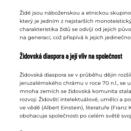
Židé jsou náboženskou a etnickou skupinou
který je jedním z nejstarších monoteistick
charakteristika židů se odvíjí od jejich pů
na generaci, což přispívá k jejich jedinečn
Židovská diaspora a její vliv na společnost
Židovská diaspora se v průběhu dějin rozšíři
jeruzalémského chrámu v roce 70 n.l., se us
mnoha zemích se židovská komunita stala 
rozvoji. Židovští intelektuálové, umělci a p
ve vědě (Albert Einstein), literatuře (Fran
obohacuje společnosti po celém světě svoj