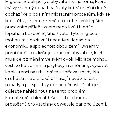
Migrace neboli pohyb obyvatelstva je téma, které
má významný dopad na životy lidí. V dnešní době
dochází ke globálním migračním procesům, kdy se
lidé stěhují z jedné země do druhé kvůli lepším
pracovním příležitostem nebo kvůli hledání
lepšího a bezpečnějšího života. Tyto migrace
mohou mít pozitivní i negativní dopad na
ekonomiku a společnost obou zemí. Ovšem v
první řadě to ovlivňuje samotné obyvatele, kteří
musí čelit změnám ve svém okolí. Migrace mohou
vést ke kulturním a jazykovým změnám, zvyšovat
konkurenci na trhu práce a snižovat mzdy. Na
druhé straně ale také přinášejí nové znalosti,
nápady a perspektivy do společnosti. Proto je
důležité nahlédnout na tento problém
komplexně a hledat řešení, která budou
prospěšná pro všechny obyvatele daného území.