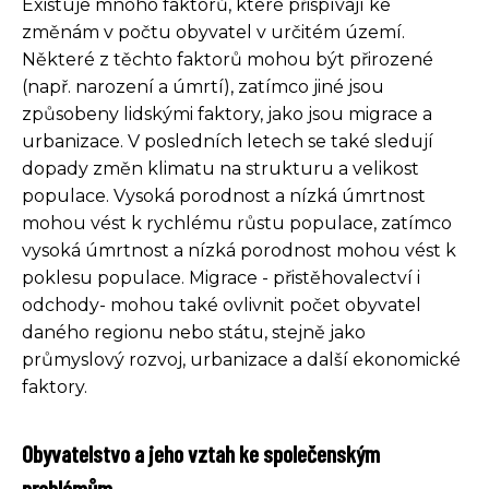
Existuje mnoho faktorů, které přispívají ke
změnám v počtu obyvatel v určitém území.
Některé z těchto faktorů mohou být přirozené
(např. narození a úmrtí), zatímco jiné jsou
způsobeny lidskými faktory, jako jsou migrace a
urbanizace. V posledních letech se také sledují
dopady změn klimatu na strukturu a velikost
populace. Vysoká porodnost a nízká úmrtnost
mohou vést k rychlému růstu populace, zatímco
vysoká úmrtnost a nízká porodnost mohou vést k
poklesu populace. Migrace - přistěhovalectví i
odchody- mohou také ovlivnit počet obyvatel
daného regionu nebo státu, stejně jako
průmyslový rozvoj, urbanizace a další ekonomické
faktory.
Obyvatelstvo a jeho vztah ke společenským
problémům