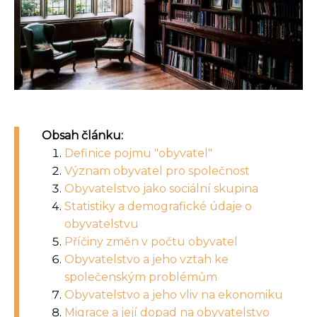
Obsah článku:
Definice pojmu "obyvatel"
Význam obyvatel pro společnost
Obyvatelstvo jako sociální skupina
Statistiky a demografické údaje o
obyvatelstvu
Příčiny změn v počtu obyvatel
Obyvatelstvo a jeho vztah ke
společenským problémům
Obyvatelstvo a jeho vliv na ekonomiku
Migrace a její dopad na obyvatelstvo