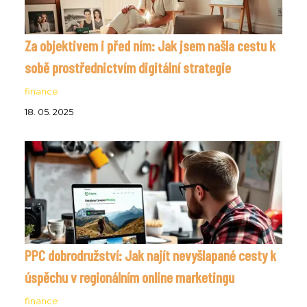
Za objektivem i před ním: Jak jsem našla cestu k
sobě prostřednictvím digitální strategie
finance
18. 05. 2025
PPC dobrodružství: Jak najít nevyšlapané cesty k
úspěchu v regionálním online marketingu
finance