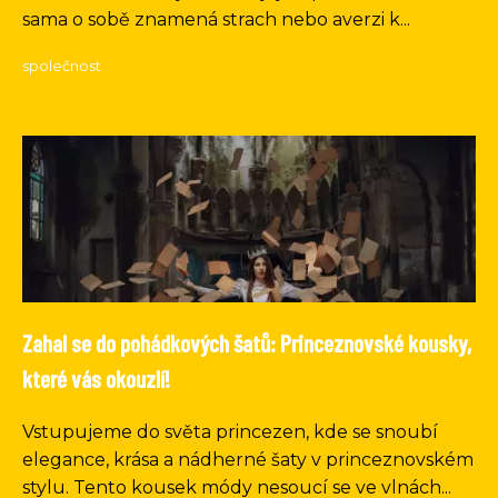
sama o sobě znamená strach nebo averzi k...
společnost
Zahal se do pohádkových šatů: Princeznovské kousky,
které vás okouzlí!
Vstupujeme do světa princezen, kde se snoubí
elegance, krása a nádherné šaty v princeznovském
stylu. Tento kousek módy nesoucí se ve vlnách...