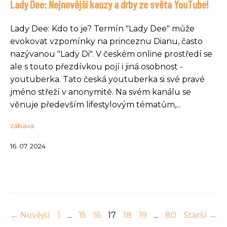
Lady Dee: Nejnovější kauzy a drby ze světa YouTube!
Lady Dee: Kdo to je? Termín "Lady Dee" může
evokovat vzpomínky na princeznu Dianu, často
nazývanou "Lady Di". V českém online prostředí se
ale s touto přezdívkou pojí i jiná osobnost -
youtuberka. Tato česká youtuberka si své pravé
jméno střeží v anonymitě. Na svém kanálu se
věnuje především lifestylovým tématům,...
zábava
16. 07. 2024
← Novější
1
...
15
16
17
18
19
...
80
Starší →