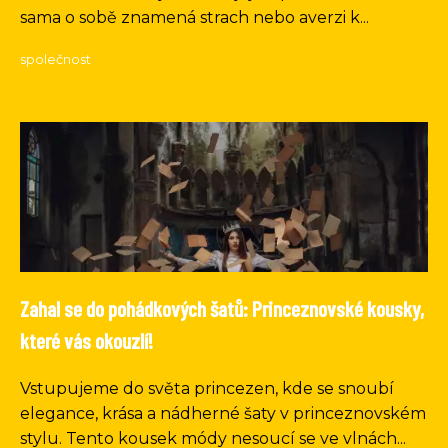
sama o sobě znamená strach nebo averzi k...
společnost
Zahal se do pohádkových šatů: Princeznovské kousky,
které vás okouzlí!
Vstupujeme do světa princezen, kde se snoubí
elegance, krása a nádherné šaty v princeznovském
stylu. Tento kousek módy nesoucí se ve vlnách...