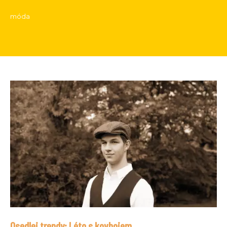
móda
Osedlej trendy: Léto s kovbojem