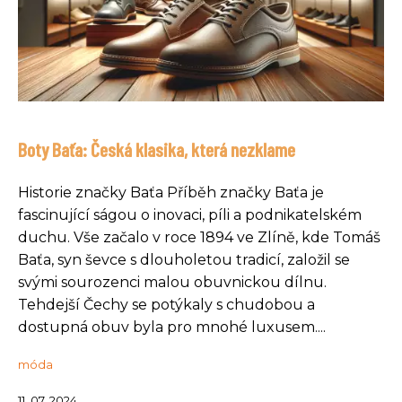
Boty Baťa: Česká klasika, která nezklame
Historie značky Baťa Příběh značky Baťa je
fascinující ságou o inovaci, píli a podnikatelském
duchu. Vše začalo v roce 1894 ve Zlíně, kde Tomáš
Baťa, syn ševce s dlouholetou tradicí, založil se
svými sourozenci malou obuvnickou dílnu.
Tehdejší Čechy se potýkaly s chudobou a
dostupná obuv byla pro mnohé luxusem....
móda
11. 07. 2024