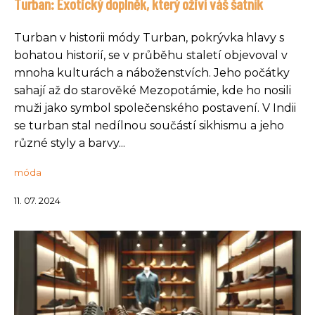
Turban: Exotický doplněk, který oživí váš šatník
Turban v historii módy Turban, pokrývka hlavy s
bohatou historií, se v průběhu staletí objevoval v
mnoha kulturách a náboženstvích. Jeho počátky
sahají až do starověké Mezopotámie, kde ho nosili
muži jako symbol společenského postavení. V Indii
se turban stal nedílnou součástí sikhismu a jeho
různé styly a barvy...
móda
11. 07. 2024