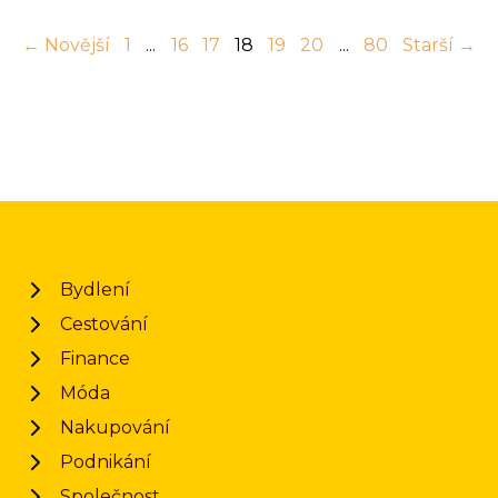
← Novější
1
...
16
17
18
19
20
...
80
Starší →
Bydlení
Cestování
Finance
Móda
Nakupování
Podnikání
Společnost