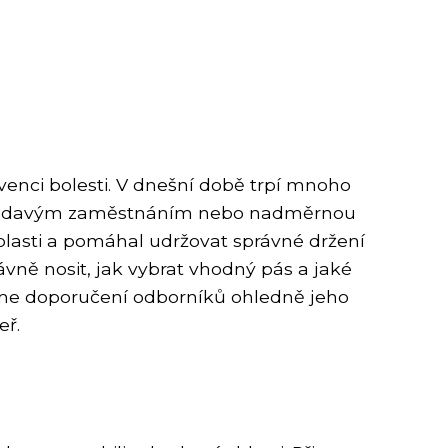
venci bolesti. V dnešní době trpí mnoho
a, sedavým zaměstnáním nebo nadměrnou
blasti a pomáhal udržovat správné držení
vně nosit, jak vybrat vhodný pás a jaké
eme doporučení odborníků ohledně jeho
eř.