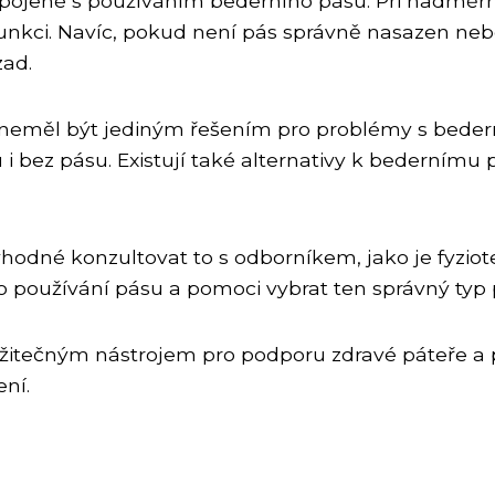
spojené s používáním bederního pásu. Při nadměr
h funkci. Navíc, pokud není pás správně nasazen ne
zad.
 neměl být jediným řešením pro problémy s bederní
 bez pásu. Existují také alternativy k bedernímu p
hodné konzultovat to s odborníkem, jako je fyzio
používání pásu a pomoci vybrat ten správný typ p
užitečným nástrojem pro podporu zdravé páteře a pre
ní.