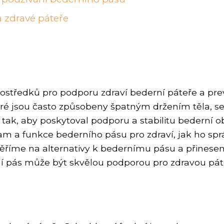
a zdravé páteře
prostředků pro podporu zdraví bederní páteře a pre
 které jsou často způsobeny špatným držením těl
tak, aby poskytoval podporu a stabilitu bederní o
m a funkce bederního pásu pro zdraví, jak ho sprá
měříme na alternativy k bedernímu pásu a přines
ní pás může být skvělou podporou pro zdravou pát