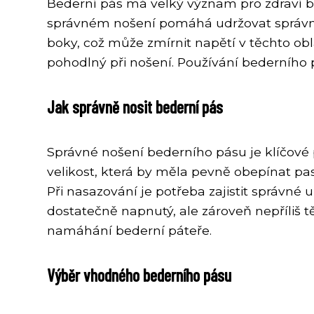
Bederní pás má velký význam pro zdraví bed
správném nošení pomáhá udržovat správnou p
boky, což může zmírnit napětí v těchto obla
pohodlný při nošení. Používání bederního p
Jak správně nosit bederní pás
Správné nošení bederního pásu je klíčové 
velikost, která by měla pevně obepínat pa
Při nasazování je potřeba zajistit správné 
dostatečně napnutý, ale zároveň nepříliš 
namáhání bederní páteře.
Výběr vhodného bederního pásu