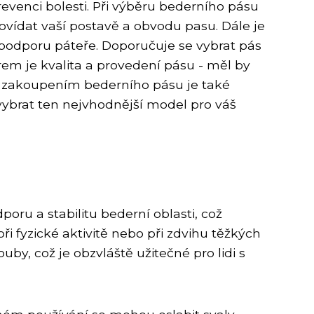
evenci bolesti. Při výběru bederního pásu
povídat vaší postavě a obvodu pasu. Dále je
o podporu páteře. Doporučuje se vybrat pás
rem je kvalita a provedení pásu - měl by
řed zakoupením bederního pásu je také
vybrat ten nejvhodnější model pro váš
oru a stabilitu bederní oblasti, což
i fyzické aktivitě nebo při zdvihu těžkých
by, což je obzvláště užitečné pro lidi s