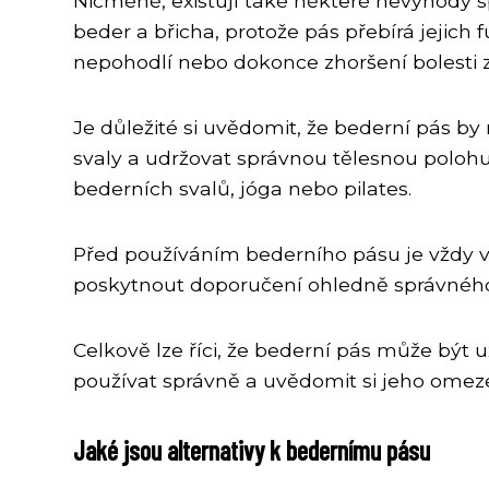
Nicméně, existují také některé nevýhody 
beder a břicha, protože pás přebírá jejic
nepohodlí nebo dokonce zhoršení bolesti 
Je důležité si uvědomit, že bederní pás by
svaly a udržovat správnou tělesnou polohu i
bederních svalů, jóga nebo pilates.
Před používáním bederního pásu je vždy v
poskytnout doporučení ohledně správného 
Celkově lze říci, že bederní pás může být 
používat správně a uvědomit si jeho omeze
Jaké jsou alternativy k bedernímu pásu