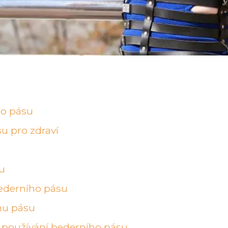
ho pásu
u pro zdraví
u
ederního pásu
ímu pásu
 používání bederního pásu