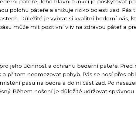
erní páteře. Jeho hlavní funkcí je poskytovat podp
olohu páteře a snižuje riziko bolesti zad. Pás ta
stech. Důležité je vybrat si kvalitní bederní pás, 
ásu může mít pozitivní vliv na zdravou páteř a pre
pro jeho účinnost a ochranu bederní páteře. Před 
s a přitom neomezovat pohyb. Pás se nosí přes ob
umístění pásu na bedra a dolní část zad. Po nasaze
těsný. Během nošení je důležité udržovat správno