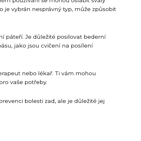
ném používání se mohou oslabit svaly
bo je vybrán nesprávný typ, může způsobit
 páteří. Je důležité posilovat bederní
ásu, jako jsou cvičení na posílení
terapeut nebo lékař. Ti vám mohou
ro vaše potřeby.
venci bolesti zad, ale je důležité jej