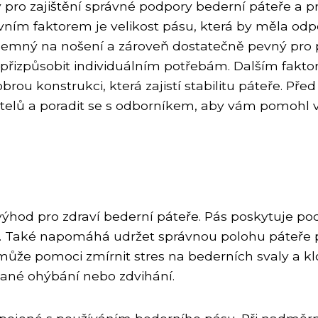
pro zajištění správné podpory bederní páteře a pr
Prvním faktorem je velikost pásu, která by měla od
 příjemný na nošení a zároveň dostatečně pevný pr
 přizpůsobit individuálním potřebám. Dalším fakto
obrou konstrukci, která zajistí stabilitu páteře. P
vatelů a poradit se s odborníkem, aby vám pomohl 
ýhod pro zdraví bederní páteře. Pás poskytuje podp
í. Také napomáhá udržet správnou polohu páteře př
ůže pomoci zmírnit stres na bederních svaly a klou
ané ohýbání nebo zdvihání.