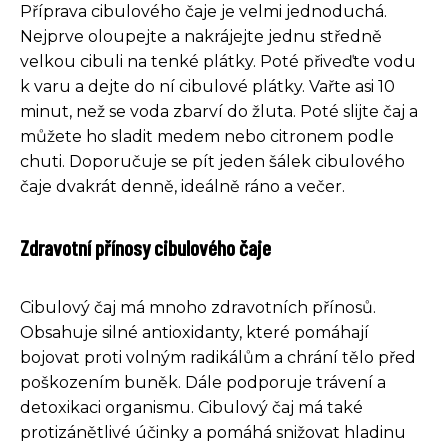
Příprava cibulového čaje je velmi jednoduchá.
Nejprve oloupejte a nakrájejte jednu středně
velkou cibuli na tenké plátky. Poté přiveďte vodu
k varu a dejte do ní cibulové plátky. Vařte asi 10
minut, než se voda zbarví do žluta. Poté slijte čaj a
můžete ho sladit medem nebo citronem podle
chuti. Doporučuje se pít jeden šálek cibulového
čaje dvakrát denně, ideálně ráno a večer.
Zdravotní přínosy cibulového čaje
Cibulový čaj má mnoho zdravotních přínosů.
Obsahuje silné antioxidanty, které pomáhají
bojovat proti volným radikálům a chrání tělo před
poškozením buněk. Dále podporuje trávení a
detoxikaci organismu. Cibulový čaj má také
protizánětlivé účinky a pomáhá snižovat hladinu