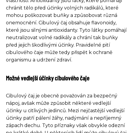
vlastnosti. Antioxidanty jsou látky, které pomáhají
chránit tělo před účinky volných radikálů, které
mohou poškozovat buňky a způsobovat různá
onemocnění. Cibulový čaj obsahuje flavonoidy,
které jsou silnými antioxidanty. Tyto látky pomáhají
neutralizovat volné radikály a chrání tak buňky
před jejich škodlivými účinky. Pravidelné pití
cibulového čaje může tedy přispět k ochraně
organismu a udržení zdraví.
Možné vedlejší účinky cibulového čaje
Cibulový čaj je obecně považován za bezpečný
nápoj, avšak může způsobit některé vedlejší
účinky u citlivých jedinců. Mezi nejčastější vedlejší
účinky patří pálení žáhy, nadýmání a nepříjemný
zápach dechu. Tyto příznaky však obvykle odezní
po krátké době. U některých lidí může cibulový čaj