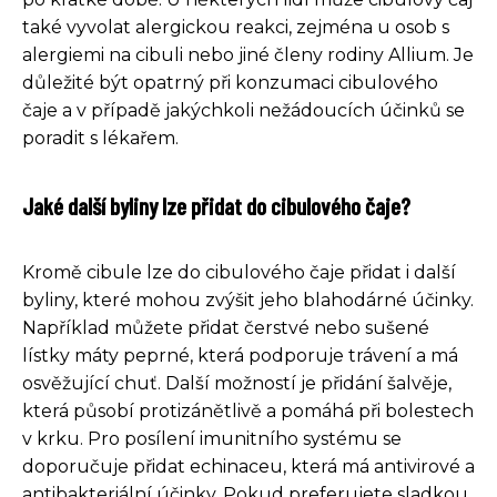
také vyvolat alergickou reakci, zejména u osob s
alergiemi na cibuli nebo jiné členy rodiny Allium. Je
důležité být opatrný při konzumaci cibulového
čaje a v případě jakýchkoli nežádoucích účinků se
poradit s lékařem.
Jaké další byliny lze přidat do cibulového čaje?
Kromě cibule lze do cibulového čaje přidat i další
byliny, které mohou zvýšit jeho blahodárné účinky.
Například můžete přidat čerstvé nebo sušené
lístky máty peprné, která podporuje trávení a má
osvěžující chuť. Další možností je přidání šalvěje,
která působí protizánětlivě a pomáhá při bolestech
v krku. Pro posílení imunitního systému se
doporučuje přidat echinaceu, která má antivirové a
antibakteriální účinky. Pokud preferujete sladkou