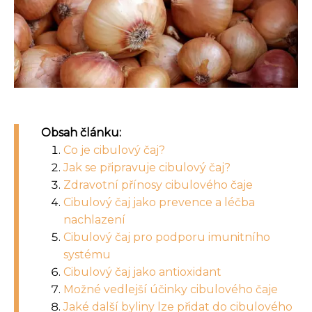
Obsah článku:
Co je cibulový čaj?
Jak se připravuje cibulový čaj?
Zdravotní přínosy cibulového čaje
Cibulový čaj jako prevence a léčba
nachlazení
Cibulový čaj pro podporu imunitního
systému
Cibulový čaj jako antioxidant
Možné vedlejší účinky cibulového čaje
Jaké další byliny lze přidat do cibulového