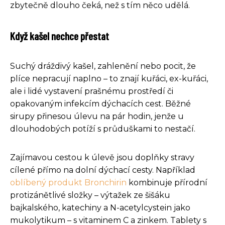
zbytečně dlouho čeká, než s tím něco udělá.
Když kašel nechce přestat
Suchý dráždivý kašel, zahlenění nebo pocit, že
plíce nepracují naplno – to znají kuřáci, ex-kuřáci,
ale i lidé vystavení prašnému prostředí či
opakovaným infekcím dýchacích cest. Běžné
sirupy přinesou úlevu na pár hodin, jenže u
dlouhodobých potíží s průduškami to nestačí.
Zajímavou cestou k úlevě jsou doplňky stravy
cílené přímo na dolní dýchací cesty. Například
oblíbený produkt Bronchirin
kombinuje přírodní
protizánětlivé složky – výtažek ze šišáku
bajkalského, katechiny a N-acetylcystein jako
mukolytikum – s vitaminem C a zinkem. Tablety s