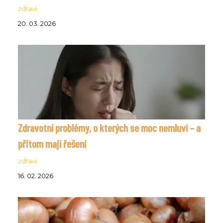
zdraví
20. 03. 2026
Zdravotní problémy, o kterých se moc nemluví – a
přitom mají řešení
zdraví
16. 02. 2026