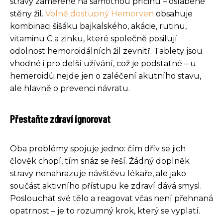
stravy zaměřené na samotnou příčinu – oslabené
stěny žil.
Volně dostupný Hemorven
obsahuje
kombinaci šišáku bajkalského, akácie, rutinu,
vitaminu C a zinku, které společně posilují
odolnost hemoroidálních žil zevnitř. Tablety jsou
vhodné i pro delší užívání, což je podstatné – u
hemeroidů nejde jen o zaléčení akutního stavu,
ale hlavně o prevenci návratu.
Přestaňte zdraví ignorovat
Oba problémy spojuje jedno: čím dřív se jich
člověk chopí, tím snáz se řeší. Žádný doplněk
stravy nenahrazuje návštěvu lékaře, ale jako
součást aktivního přístupu ke zdraví dává smysl.
Poslouchat své tělo a reagovat včas není přehnaná
opatrnost – je to rozumný krok, který se vyplatí.