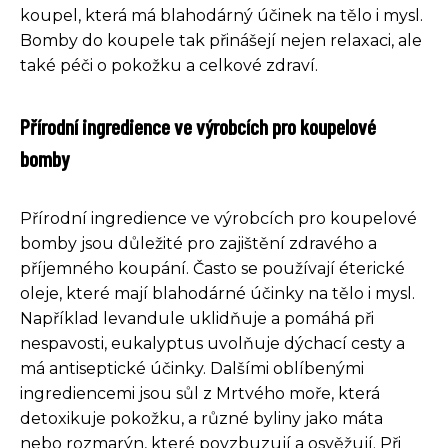
koupel, která má blahodárný účinek na tělo i mysl.
Bomby do koupele tak přinášejí nejen relaxaci, ale
také péči o pokožku a celkové zdraví.
Přírodní ingredience ve výrobcích pro koupelové
bomby
Přírodní ingredience ve výrobcích pro koupelové
bomby jsou důležité pro zajištění zdravého a
příjemného koupání. Často se používají éterické
oleje, které mají blahodárné účinky na tělo i mysl.
Například levandule uklidňuje a pomáhá při
nespavosti, eukalyptus uvolňuje dýchací cesty a
má antiseptické účinky. Dalšími oblíbenými
ingrediencemi jsou sůl z Mrtvého moře, která
detoxikuje pokožku, a různé byliny jako máta
nebo rozmarýn, které povzbuzují a osvěžují. Při