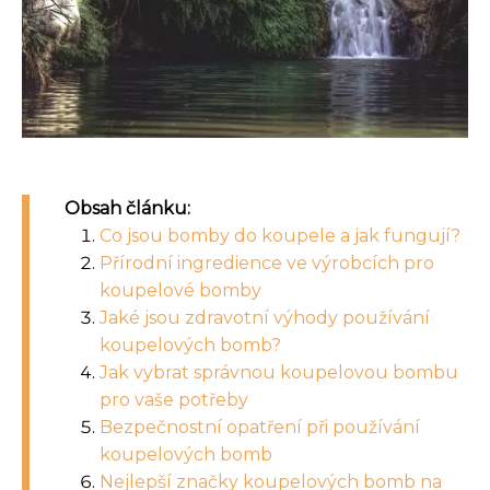
Obsah článku:
Co jsou bomby do koupele a jak fungují?
Přírodní ingredience ve výrobcích pro
koupelové bomby
Jaké jsou zdravotní výhody používání
koupelových bomb?
Jak vybrat správnou koupelovou bombu
pro vaše potřeby
Bezpečnostní opatření při používání
koupelových bomb
Nejlepší značky koupelových bomb na