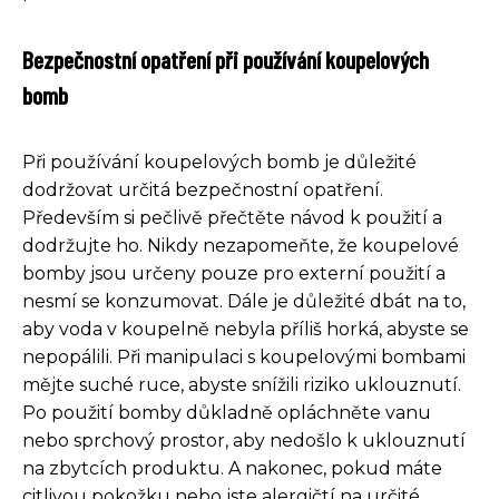
Bezpečnostní opatření při používání koupelových
bomb
Při používání koupelových bomb je důležité
dodržovat určitá bezpečnostní opatření.
Především si pečlivě přečtěte návod k použití a
dodržujte ho. Nikdy nezapomeňte, že koupelové
bomby jsou určeny pouze pro externí použití a
nesmí se konzumovat. Dále je důležité dbát na to,
aby voda v koupelně nebyla příliš horká, abyste se
nepopálili. Při manipulaci s koupelovými bombami
mějte suché ruce, abyste snížili riziko uklouznutí.
Po použití bomby důkladně opláchněte vanu
nebo sprchový prostor, aby nedošlo k uklouznutí
na zbytcích produktu. A nakonec, pokud máte
citlivou pokožku nebo jste alergičtí na určité