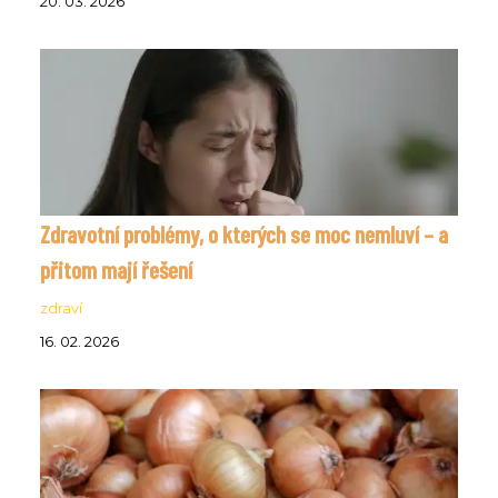
20. 03. 2026
Zdravotní problémy, o kterých se moc nemluví – a
přitom mají řešení
zdraví
16. 02. 2026