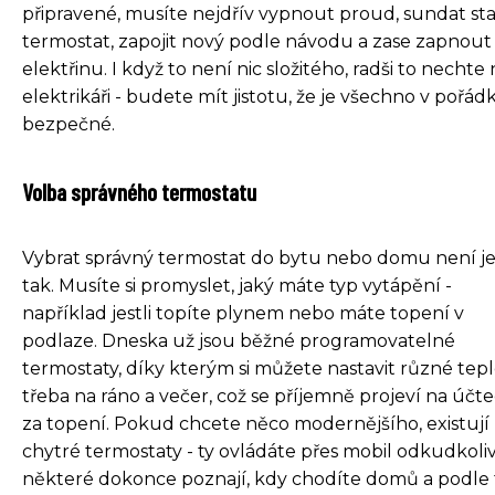
připravené, musíte nejdřív vypnout proud, sundat st
termostat, zapojit nový podle návodu a zase zapnout
elektřinu. I když to není nic složitého, radši to nechte 
elektrikáři - budete mít jistotu, že je všechno v pořád
bezpečné.
Volba správného termostatu
Vybrat správný termostat do bytu nebo domu není j
tak. Musíte si promyslet, jaký máte typ vytápění -
například jestli topíte plynem nebo máte topení v
podlaze. Dneska už jsou běžné programovatelné
termostaty, díky kterým si můžete nastavit různé tepl
třeba na ráno a večer, což se příjemně projeví na účt
za topení. Pokud chcete něco modernějšího, existují
chytré termostaty - ty ovládáte přes mobil odkudkoliv
některé dokonce poznají, kdy chodíte domů a podle