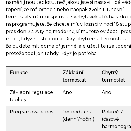
naměří jinou teplotu, než jakou jste si nastavili, dá věd
topení, že má přitopit nebo naopak zvolnit. Dnešní
termostaty už umí spoustu vychytávek - třeba si do n
naprogramujete, že chcete mít v ložnici v noci 18 stu
přes den 22. A ty nejmodernější můžete ovládat i přes
mobil, když nejste doma. Díky chytrému termostatu 
že budete mít doma příjemně, ale ušetříte i za topení
protože topí jen tehdy, když je potřeba.
Funkce
Základní
Chytrý
termostat
termostat
Základní regulace
Ano
Ano
teploty
Programovatelnost
Jednoduchá
Pokročilá
(denní/noční)
(časové
harmonogra