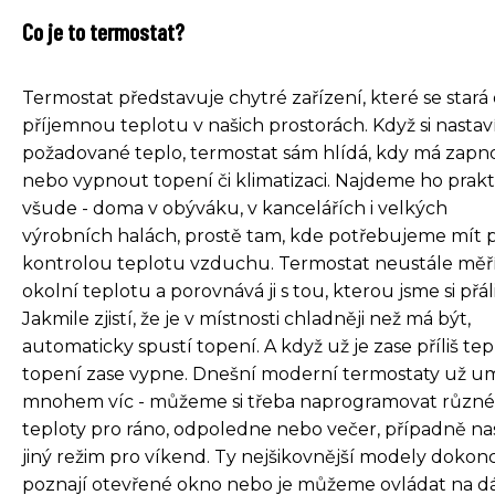
Co je to termostat?
Termostat představuje chytré zařízení, které se stará
příjemnou teplotu v našich prostorách. Když si nasta
požadované teplo, termostat sám hlídá, kdy má zapn
nebo vypnout topení či klimatizaci. Najdeme ho prakt
všude - doma v obýváku, v kancelářích i velkých
výrobních halách, prostě tam, kde potřebujeme mít 
kontrolou teplotu vzduchu. Termostat neustále měř
okolní teplotu a porovnává ji s tou, kterou jsme si přáli
Jakmile zjistí, že je v místnosti chladněji než má být,
automaticky spustí topení. A když už je zase příliš tep
topení zase vypne. Dnešní moderní termostaty už u
mnohem víc - můžeme si třeba naprogramovat různé
teploty pro ráno, odpoledne nebo večer, případně nas
jiný režim pro víkend. Ty nejšikovnější modely dokon
poznají otevřené okno nebo je můžeme ovládat na d