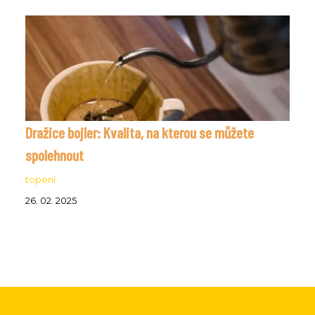
Dražice bojler: Kvalita, na kterou se můžete
spolehnout
topení
26. 02. 2025