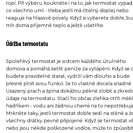
topí. Při výběru koukněte i na to, jak termostat vypad
co všechno umí - třeba jestli má čitelný displej nebo
reaguje na hlasové povely. Když si vyberete dobře, b
mít doma příjemně teplo a ještě ušetříte.
Údržba termostatu
Spolehlivý termostat je srdcem každého útulného
domova a pomáhá šetřit peníze za vytápění. Když se o
budete pravidelně starat, vydrží vám dlouho a bude
přesně plnit svou funkci. Je to vlastně docela snadné.
Usazený prach a špína dokážou pěkně zlobit a zkresl
údaje na termostatu. Stačí ho občas zlehka otřít mě
hadříkem - vodu ani žádnou chemii na to nepotřebuje
Mrkněte taky, jestli termostat dobře sedí na stěně a 
všechny drátky pevně připojené. Když se termostat vi
nebo jsou někde poškozené vodiče, může to způsobi