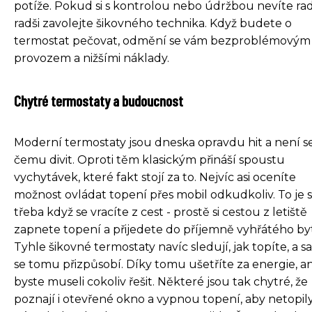
potíže. Pokud si s kontrolou nebo údržbou nevíte rad
radši zavolejte šikovného technika. Když budete o
termostat pečovat, odmění se vám bezproblémovým
provozem a nižšími náklady.
Chytré termostaty a budoucnost
Moderní termostaty jsou dneska opravdu hit a není s
čemu divit. Oproti těm klasickým přináší spoustu
vychytávek, které fakt stojí za to. Nejvíc asi oceníte
možnost ovládat topení přes mobil odkudkoliv. To je 
třeba když se vracíte z cest - prostě si cestou z letiště
zapnete topení a přijedete do příjemně vyhřátého by
Tyhle šikovné termostaty navíc sledují, jak topíte, a 
se tomu přizpůsobí. Díky tomu ušetříte za energie, an
byste museli cokoliv řešit. Některé jsou tak chytré, že
poznají i otevřené okno a vypnou topení, aby netopil