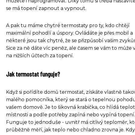
můžete i naprogramovat. Díky tomu si třeba nastavíte
se má topení zapnout a vypnout.
A pak tu máme chytré termostaty pro ty, kdo chtějí
maximální pohodlí a úspory. Ovládáte je přes mobil a
některé jsou tak chytré, že se přizpůsobí vašim zvyků
Sice za ně dáte víc peněz, ale časem se vám to může v
na nižších účtech za topení.
Jak termostat funguje?
Když si pořídíte domů termostat, získáte vlastně tak
malého pomocníka, který se stará o tepelnou pohod
vašem domově. Je to šikovná krabička, co hlídá teplo
místnosti a podle potřeby zapíná nebo vypíná topení.
Funguje to jednoduše - uvnitř má citlivý teploměr, kt
průběžně měří, jak teplo nebo chladno zrovna je. Kdy