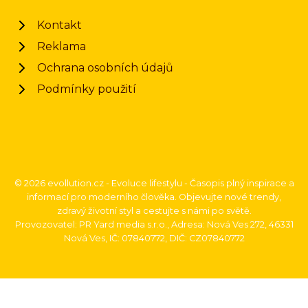
Kontakt
Reklama
Ochrana osobních údajů
Podmínky použití
© 2026 evollution.cz - Evoluce lifestylu - Časopis plný inspirace a
informací pro moderního člověka. Objevujte nové trendy,
zdravý životní styl a cestujte s námi po světě.
Provozovatel: PR Yard media s.r.o., Adresa: Nová Ves 272, 46331
Nová Ves, IČ: 07840772, DIČ: CZ07840772