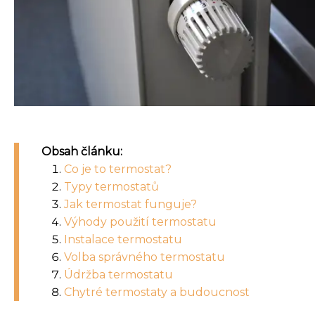
Obsah článku:
Co je to termostat?
Typy termostatů
Jak termostat funguje?
Výhody použití termostatu
Instalace termostatu
Volba správného termostatu
Údržba termostatu
Chytré termostaty a budoucnost