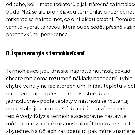
od toho, kolik máte radiátorů a jak náročná ta instalac
bude. Než se ale pro nějakou termohlavici rozhodnet
mrkněte se na internet, co o ní píšou ostatní. Pomůž
vám to vybrat takovou, která bude sedět přesně vaši
požadavkům i peněžence.
0 Úspora energie s termohlavicemi
Termohlavice jsou dneska naprostá nutnost, pokud
chcete mít doma rozumné náklady na topení. Tyhle
chytré ventily na radiátorech umí hlídat teplotu v pok
na jeden stupeň přesně. Je to vlastně docela
jednoduché - podle teploty v místnosti se roztahují
nebo stahují, a tím pouští do radiátoru více či méně
teplé vody. Když si termohlavice správně nastavíte,
můžete mít v každé místnosti akorát teplo a netopit
zbytečně. Na účtech za topení to pak může znamen