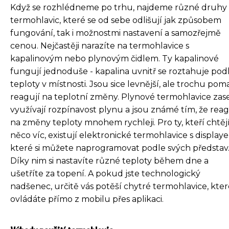
Když se rozhlédneme po trhu, najdeme různé druhy
termohlavic, které se od sebe odlišují jak způsobem
fungování, tak i možnostmi nastavení a samozřejmě
cenou. Nejčastěji narazíte na termohlavice s
kapalinovým nebo plynovým čidlem. Ty kapalinové
fungují jednoduše - kapalina uvnitř se roztahuje pod
teploty v místnosti. Jsou sice levnější, ale trochu poma
reagují na teplotní změny. Plynové termohlavice zas
využívají rozpínavost plynu a jsou známé tím, že reag
na změny teploty mnohem rychleji. Pro ty, kteří chtěj
něco víc, existují elektronické termohlavice s display
které si můžete naprogramovat podle svých představ
Díky nim si nastavíte různé teploty během dne a
ušetříte za topení. A pokud jste technologický
nadšenec, určitě vás potěší chytré termohlavice, kter
ovládáte přímo z mobilu přes aplikaci.