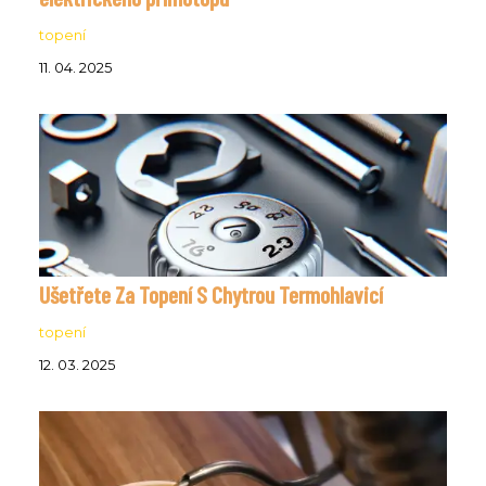
topení
11. 04. 2025
Ušetřete Za Topení S Chytrou Termohlavicí
topení
12. 03. 2025