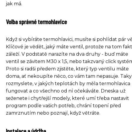
jak má.
Volba správné termohlavice
Když si vybíráte termohlavici, musíte si pohlídat pár vě
Klíčové je vědět, jaký máte ventil, protože na tom fak
záleží. V podstatě narazíte na dva druhy - buď máte
ventil se závitem M30 x 1,5, nebo takzvaný click systé
Proto si radši předem zjistěte, který typ ventilu máte
doma, ať nekoupíte něco, co vám tam nepasuje. Taky 
rozmyslete, v jakých teplotách by měla termohlavica
fungovat a co všechno od ní očekáváte. Dneska už
seženete i chytřejší modely, které umí třeba nastavit
program podle vašich potřeb, chrání topení před
zamrznutím nebo poznají, když větráte.
Instalace a údržba