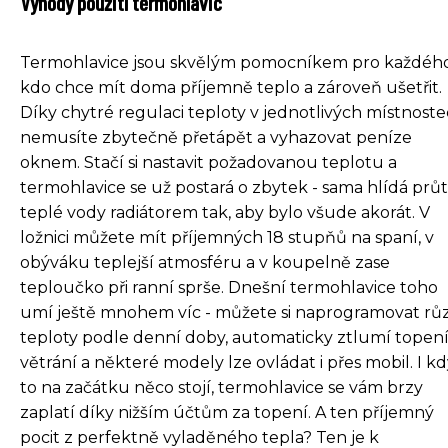
Výhody použití termohlavic
Termohlavice jsou skvělým pomocníkem pro každého
kdo chce mít doma příjemně teplo a zároveň ušetřit.
Díky chytré regulaci teploty v jednotlivých místnost
nemusíte zbytečně přetápět a vyhazovat peníze
oknem. Stačí si nastavit požadovanou teplotu a
termohlavice se už postará o zbytek - sama hlídá prů
teplé vody radiátorem tak, aby bylo všude akorát. V
ložnici můžete mít příjemných 18 stupňů na spaní, v
obýváku teplejší atmosféru a v koupelně zase
teploučko při ranní sprše. Dnešní termohlavice toho
umí ještě mnohem víc - můžete si naprogramovat rů
teploty podle denní doby, automaticky ztlumí topení
větrání a některé modely lze ovládat i přes mobil. I k
to na začátku něco stojí, termohlavice se vám brzy
zaplatí díky nižším účtům za topení. A ten příjemný
pocit z perfektně vyladěného tepla? Ten je k