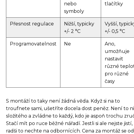
nebo
tlačítky
symboly
Přesnost regulace
Nižší, typicky
Vyšší, typick
+/- 2 °C
+/- 0,5 °C
Programovatelnost
Ne
Ano,
umožňuje
nastavit
různé teplo
pro různé
časy
S montáží to taky není žádná věda. Když si na to
troufnete sami, ušetříte docela dost peněz. Není to n
složitého a zvládne to každý, kdo je aspoň trochu zru
Stačí mít po ruce běžné nářadí. Jestli si ale nejste jistí,
radši to nechte na odbornících. Cena za montáž se odv