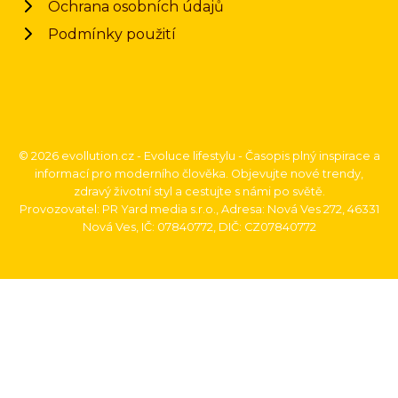
Ochrana osobních údajů
Podmínky použití
© 2026 evollution.cz - Evoluce lifestylu - Časopis plný inspirace a
informací pro moderního člověka. Objevujte nové trendy,
zdravý životní styl a cestujte s námi po světě.
Provozovatel: PR Yard media s.r.o., Adresa: Nová Ves 272, 46331
Nová Ves, IČ: 07840772, DIČ: CZ07840772