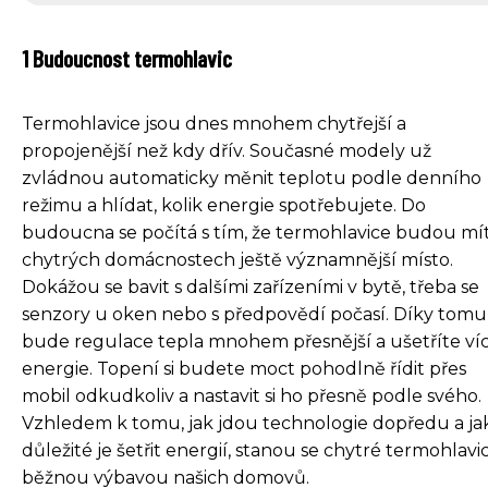
1 Budoucnost termohlavic
Termohlavice jsou dnes mnohem chytřejší a
propojenější než kdy dřív. Současné modely už
zvládnou automaticky měnit teplotu podle denního
režimu a hlídat, kolik energie spotřebujete. Do
budoucna se počítá s tím, že termohlavice budou mít
chytrých domácnostech ještě významnější místo.
Dokážou se bavit s dalšími zařízeními v bytě, třeba se
senzory u oken nebo s předpovědí počasí. Díky tomu
bude regulace tepla mnohem přesnější a ušetříte ví
energie. Topení si budete moct pohodlně řídit přes
mobil odkudkoliv a nastavit si ho přesně podle svého.
Vzhledem k tomu, jak jdou technologie dopředu a ja
důležité je šetřit energií, stanou se chytré termohlavi
běžnou výbavou našich domovů.