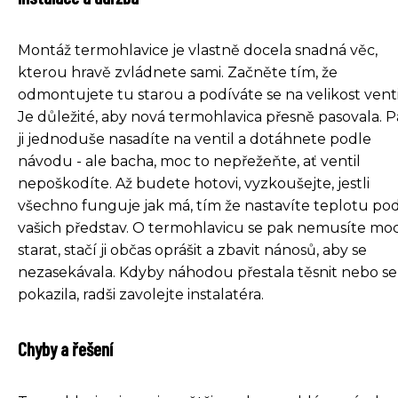
Montáž termohlavice je vlastně docela snadná věc,
kterou hravě zvládnete sami. Začněte tím, že
odmontujete tu starou a podíváte se na velikost venti
Je důležité, aby nová termohlavica přesně pasovala. 
ji jednoduše nasadíte na ventil a dotáhnete podle
návodu - ale bacha, moc to nepřežeňte, ať ventil
nepoškodíte. Až budete hotovi, vyzkoušejte, jestli
všechno funguje jak má, tím že nastavíte teplotu po
vašich představ. O termohlavicu se pak nemusíte mo
starat, stačí ji občas oprášit a zbavit nánosů, aby se
nezasekávala. Kdyby náhodou přestala těsnit nebo se
pokazila, radši zavolejte instalatéra.
Chyby a řešení