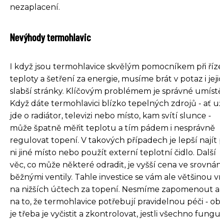
nezaplacení.
Nevýhody termohlavic
I když jsou termohlavice skvělým pomocníkem při říz
teploty a šetření za energie, musíme brát v potaz i jej
slabší stránky. Klíčovým problémem je správné umíst
Když dáte termohlavici blízko tepelných zdrojů - ať u
jde o radiátor, televizi nebo místo, kam svítí slunce -
může špatně měřit teplotu a tím pádem i nesprávně
regulovat topení. V takových případech je lepší najít
ni jiné místo nebo použít externí teplotní čidlo. Další
věc, co může některé odradit, je vyšší cena ve srovnán
běžnými ventily. Tahle investice se vám ale většinou v
na nižších účtech za topení. Nesmíme zapomenout a
na to, že termohlavice potřebují pravidelnou péči - o
je třeba je vyčistit a zkontrolovat, jestli všechno fungu