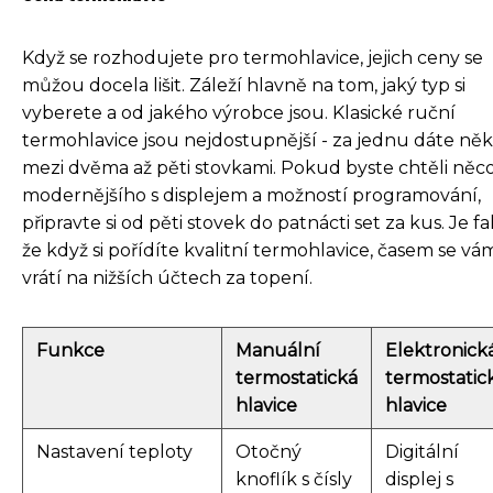
Když se rozhodujete pro termohlavice, jejich ceny se
můžou docela lišit. Záleží hlavně na tom, jaký typ si
vyberete a od jakého výrobce jsou. Klasické ruční
termohlavice jsou nejdostupnější - za jednu dáte ně
mezi dvěma až pěti stovkami. Pokud byste chtěli něc
modernějšího s displejem a možností programování,
připravte si od pěti stovek do patnácti set za kus. Je fa
že když si pořídíte kvalitní termohlavice, časem se vá
vrátí na nižších účtech za topení.
Funkce
Manuální
Elektronick
termostatická
termostatic
hlavice
hlavice
Nastavení teploty
Otočný
Digitální
knoflík s čísly
displej s