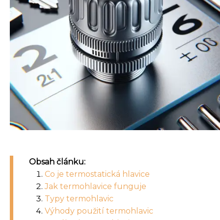
Obsah článku:
Co je termostatická hlavice
Jak termohlavice funguje
Typy termohlavic
Výhody použití termohlavic