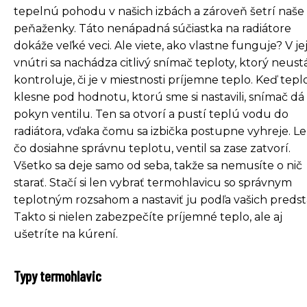
tepelnú pohodu v našich izbách a zároveň šetrí naše
peňaženky. Táto nenápadná súčiastka na radiátore
dokáže veľké veci. Ale viete, ako vlastne funguje? V je
vnútri sa nachádza citlivý snímač teploty, ktorý neust
kontroluje, či je v miestnosti príjemne teplo. Keď tepl
klesne pod hodnotu, ktorú sme si nastavili, snímač dá
pokyn ventilu. Ten sa otvorí a pustí teplú vodu do
radiátora, vďaka čomu sa izbička postupne vyhreje. L
čo dosiahne správnu teplotu, ventil sa zase zatvorí.
Všetko sa deje samo od seba, takže sa nemusíte o nič
starať. Stačí si len vybrať termohlavicu so správnym
teplotným rozsahom a nastaviť ju podľa vašich predst
Takto si nielen zabezpečíte príjemné teplo, ale aj
ušetríte na kúrení.
Typy termohlavic