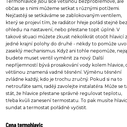
Termohlavice jsou sice většinou bezproblémové, ale
občas se s nimi můžeme setkat s různými potížemi.
Nejčastěji se setkáváme se zablokovaným ventilem,
který se projeví tím, že radiátor hřeje pořád stejně be
ohledu na nastavení, nebo přestane topit úplně. V
takové situaci můžete zkusit několikrát otočit hlavicí 
jedné krajní polohy do druhé - někdy to pomůže uvol
zaseklý mechanismus. Když ani tohle nepomůže, nejs
budete muset ventil vyměnit za nový. Další
nepříjemností bývá prosakování vody kolem hlavice, 
většinou znamená vadné těsnění. Výměnu těsnění
zvládne každý, kdo je trochu zručný. Pokud si na to
netroufáte sami, raději zavolejte instalatéra. Může se 
stát, že hlavice přestane správně regulovat teplotu,
třeba kvůli zanesení termostatu. To pak musíte hlavic
sundat a termostat pořádně vyčistit.
Cena termohlavic