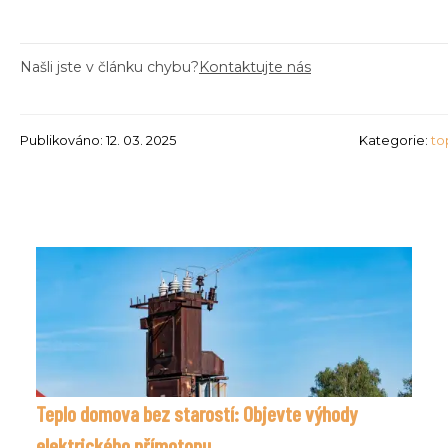
Našli jste v článku chybu?
Kontaktujte nás
Publikováno: 12. 03. 2025
Kategorie:
to
Teplo domova bez starostí: Objevte výhody
elektrického přímotopu