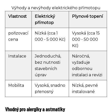
Výhody a nevýhody elektrického přímotopu
Vlastnost
Elektrický
Plynové topení
přímotop
pořizovací
Nízká (cca 1
Vysoká (cca 15
cena
000 - 5 000 Kč)
000 - 50 000
Kč)
Instalace
Jednoduchá,
Náročná,
bez nutnosti
vyžaduje
stavebních
odbornou
úprav
instalaci a revizi
Mobilita
Vysoká, snadno
Nízká, pevně
přenosný
instalované
Vhodný pro alergiky a astmatiky