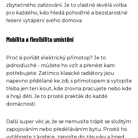
zbytečného zařizování. Je to vlastně skvělá volba
pro každého, kdo hledá pohodlné a bezstarostné
řešení vytápění svého domova.
Mobilita a flexibilita umístění
Proč si pořídit elektrický přímotop? Je to
jednoduché - můžete ho vzít a přenést kam
potřebujete. Zatímco klasické radiátory jsou
napevno přidělané ke zdi, s přímotopem si vytopíte
třeba jen ten kout, kde zrovna pracujete nebo kde
si hrají děti. Je to prostě prakťák do každé
domácnosti.
Další super věc je, že se nemusíte trápit se složitým
zapojováním nebo předěláváním bytu. Prostě ho
vytáhnete z krabice, zapojíte do zásuvky a hned