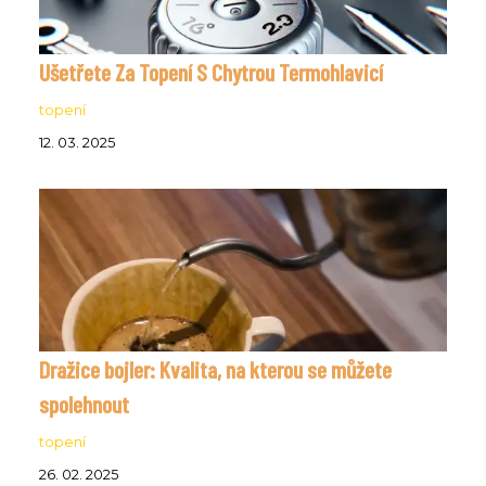
Ušetřete Za Topení S Chytrou Termohlavicí
topení
12. 03. 2025
Dražice bojler: Kvalita, na kterou se můžete
spolehnout
topení
26. 02. 2025