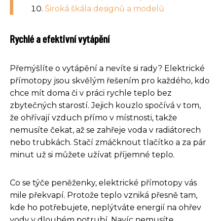
Široká škála designů a modelů
Rychlé a efektivní vytápění
Přemýšlíte o vytápění a nevíte si rady? Elektrické
přímotopy jsou skvělým řešením pro každého, kdo
chce mít doma či v práci rychle teplo bez
zbytečných starostí. Jejich kouzlo spočívá v tom,
že ohřívají vzduch přímo v místnosti, takže
nemusíte čekat, až se zahřeje voda v radiátorech
nebo trubkách. Stačí zmáčknout tlačítko a za pár
minut už si můžete užívat příjemné teplo.
Co se týče peněženky, elektrické přímotopy vás
mile překvapí. Protože teplo vzniká přesně tam,
kde ho potřebujete, neplýtváte energií na ohřev
vody v dlouhém potrubí. Navíc nemusíte