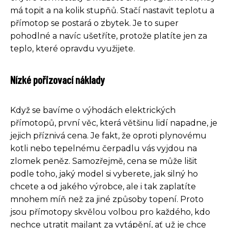
má topit a na kolik stupňů. Stačí nastavit teplotu a
přímotop se postará o zbytek. Je to super
pohodlné a navíc ušetříte, protože platíte jen za
teplo, které opravdu využijete.
Nízké pořizovací náklady
Když se bavíme o výhodách elektrických
přímotopů, první věc, která většinu lidí napadne, je
jejich příznivá cena. Je fakt, že oproti plynovému
kotli nebo tepelnému čerpadlu vás vyjdou na
zlomek peněz. Samozřejmě, cena se může lišit
podle toho, jaký model si vyberete, jak silný ho
chcete a od jakého výrobce, ale i tak zaplatíte
mnohem míň než za jiné způsoby topení. Proto
jsou přímotopy skvělou volbou pro každého, kdo
nechce utratit majlant za vytápění, ať už je chce