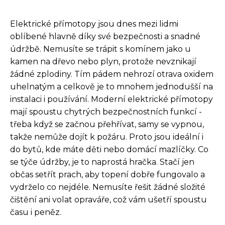
Elektrické přímotopy jsou dnes mezi lidmi
oblíbené hlavně díky své bezpečnosti a snadné
údržbě. Nemusíte se trápit s komínem jako u
kamen na dřevo nebo plyn, protože nevznikají
žádné zplodiny. Tím pádem nehrozí otrava oxidem
uhelnatým a celkově je to mnohem jednodušší na
instalaci i používání. Moderní elektrické přímotopy
mají spoustu chytrých bezpečnostních funkcí -
třeba když se začnou přehřívat, samy se vypnou,
takže nemůže dojít k požáru. Proto jsou ideální i
do bytů, kde máte děti nebo domácí mazlíčky. Co
se týče údržby, je to naprostá hračka. Stačí jen
občas setřít prach, aby topení dobře fungovalo a
vydrželo co nejdéle. Nemusíte řešit žádné složité
čištění ani volat opraváře, což vám ušetří spoustu
času i peněz.