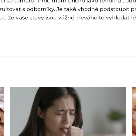
cí se tématu "Proč mám břicho jako těhotná", dop
zultovat s odborníky. Je také vhodné podstoupit pr
, že vaše stavy jsou vážné, neváhejte vyhledat lé