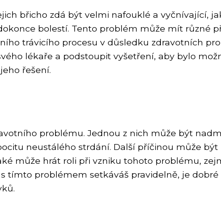
jich břicho zdá být velmi nafouklé a vyčnívající, 
okonce bolestí. Tento problém může mít různé pří
ího trávicího procesu v důsledku zdravotních p
 svého lékaře a podstoupit vyšetření, aby bylo možn
jeho řešení.
zdravotního problému. Jednou z nich může být na
itu neustálého strdání. Další příčinou může být n
ké může hrát roli při vzniku tohoto problému, zej
e s tímto problémem setkáváš pravidelně, je dobré 
yků.