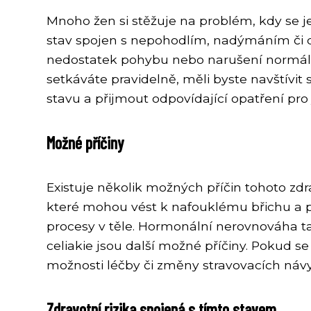
Mnoho žen si stěžuje na problém, kdy se je
stav spojen s nepohodlím, nadýmáním či d
nedostatek pohybu nebo narušení normáln
setkáváte pravidelně, měli byste navštívit
stavu a přijmout odpovídající opatření pro 
Možné příčiny
Existuje několik možných příčin tohoto 
které mohou vést k nafouklému břichu a poc
procesy v těle. Hormonální nerovnováha ta
celiakie jsou další možné příčiny. Pokud s
možnosti léčby či změny stravovacích náv
Zdravotní rizika spojená s tímto stavem