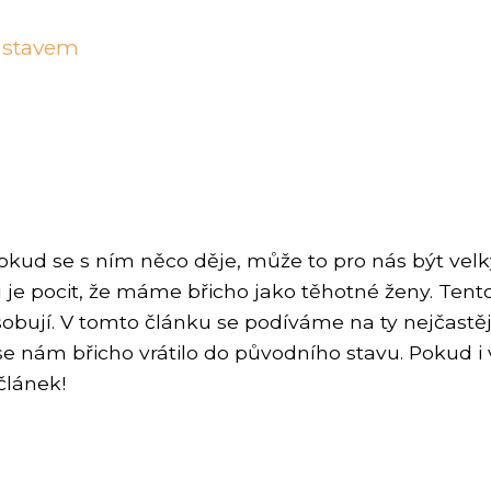
o stavem
pokud se s ním něco děje, může to pro nás být v
e pocit, že máme břicho jako těhotné ženy. Tento
sobují. V tomto článku se podíváme na ty nejčastě
se nám břicho vrátilo do původního stavu. Pokud i 
článek!