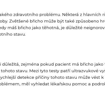
akého zdravotního problému. Některá z hlavních ri
roby. Zvětšené břicho může být také způsobeno hr
 tedy máš břicho jako těhotná, je důležité neignor
tního stavu.
 důležitá, zejména pokud pacient má břicho jako 
nu tohoto stavu. Mezi tyto testy patří ultrazvukové v
chlejší detekce příčiny tohoto stavu může vést k l
problémem, měl vyhledat lékařskou pomoc a podro