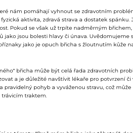
 které nám pomáhají vyhnout se zdravotním problé
yzická aktivita, zdravá strava a dostatek spánku. 
ost. Pokud se však už trpíte nadměrným břichem,
ů jako jsou bolesti hlavy či únava. Uvědomujeme s
říznaky jako je opuch břicha s žloutnutím kůže na
otného" břicha může být celá řada zdravotních pr
ovat a je důležité navštívit lékaře pro potvrzení č
na pravidelný pohyb a vyváženou stravu, což může p
 trávicím traktem.