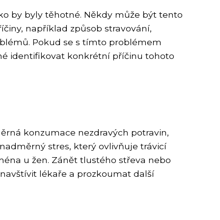
jako by byly těhotné. Někdy může být tento
činy, například způsob stravování,
roblémů. Pokud se s tímto problémem
é identifikovat konkrétní příčinu tohoto
dměrná konzumace nezdravých potravin,
adměrný stres, který ovlivňuje trávicí
ména u žen. Zánět tlustého střeva nebo
navštívit lékaře a prozkoumat další