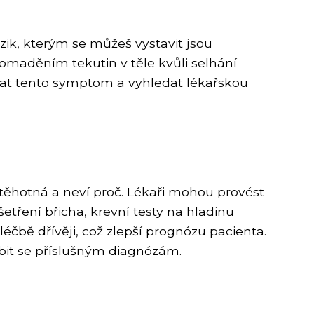
zik, kterým se můžeš vystavit jsou
omaděním tekutin v těle kvůli selhání
ovat tento symptom a vyhledat lékařskou
těhotná a neví proč. Lékaři mohou provést
yšetření břicha, krevní testy na hladinu
éčbě dřívěji, což zlepší prognózu pacienta.
bit se příslušným diagnózám.