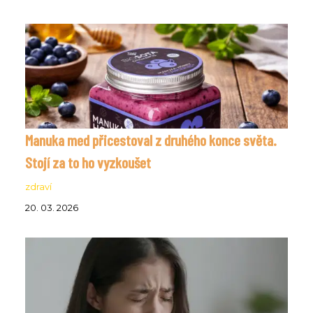
Manuka med přicestoval z druhého konce světa.
Stojí za to ho vyzkoušet
zdraví
20. 03. 2026