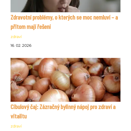
Zdravotní problémy, o kterých se moc nemluví – a
přitom mají řešení
zdraví
16. 02. 2026
Cibulový čaj: Zázračný bylinný nápoj pro zdraví a
vitalitu
zdraví