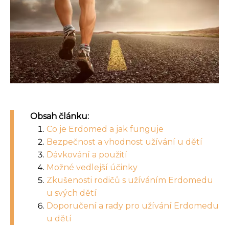
Obsah článku:
Co je Erdomed a jak funguje
Bezpečnost a vhodnost užívání u dětí
Dávkování a použití
Možné vedlejší účinky
Zkušenosti rodičů s užíváním Erdomedu
u svých dětí
Doporučení a rady pro užívání Erdomedu
u dětí