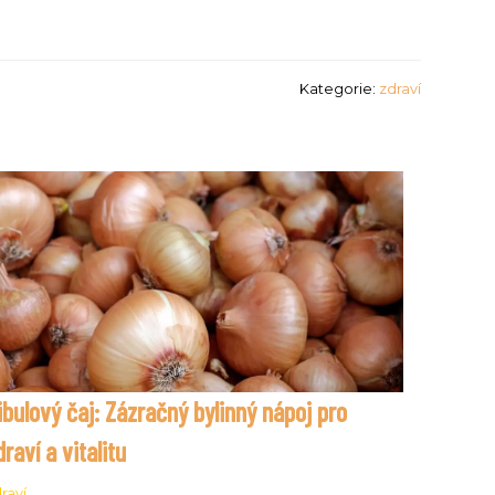
Kategorie:
zdraví
ibulový čaj: Zázračný bylinný nápoj pro
draví a vitalitu
raví