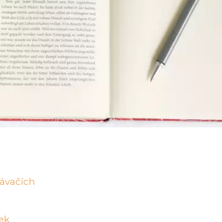
dávačích
ek