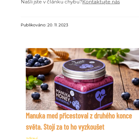
Našli jste v článku chybu?
Kontaktujte nás
Publikováno: 20. 11. 2023
Manuka med přicestoval z druhého konce
světa. Stojí za to ho vyzkoušet
zdraví