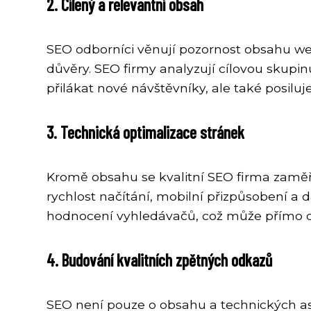
2. Cílený a relevantní obsah
SEO odborníci věnují pozornost obsahu webo
důvěry. SEO firmy analyzují cílovou skup
přilákat nové návštěvníky, ale také posilu
3. Technická optimalizace stránek
Kromě obsahu se kvalitní SEO firma zaměřu
rychlost načítání, mobilní přizpůsobení a da
hodnocení vyhledávačů, což může přímo ovl
4. Budování kvalitních zpětných odkazů
SEO není pouze o obsahu a technických as