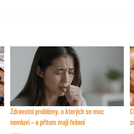
Zdravotní problémy, o kterých se moc
C
nemluví – a přitom mají řešení
z
zdraví
zd