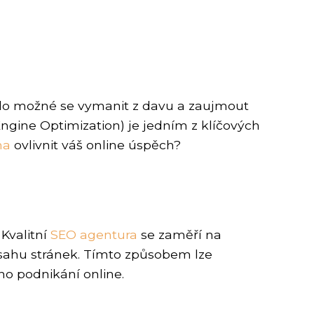
bylo možné se vymanit z davu a zaujmout
Engine Optimization) je jedním z klíčových
ma
ovlivnit váš online úspěch?
Kvalitní
SEO agentura
se zaměří na
sahu stránek. Tímto způsobem lze
ho podnikání online.