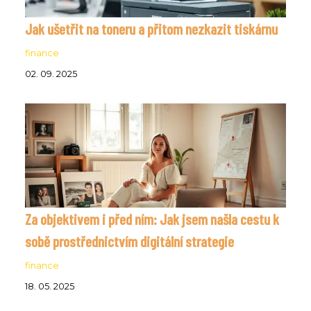
Jak ušetřit na toneru a přitom nezkazit tiskárnu
finance
02. 09. 2025
Za objektivem i před ním: Jak jsem našla cestu k
sobě prostřednictvím digitální strategie
finance
18. 05. 2025