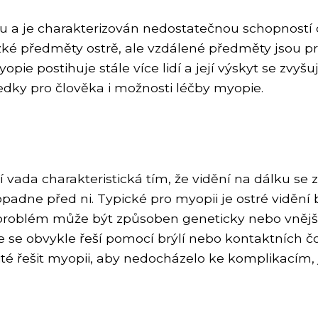
aku a je charakterizován nedostatečnou schopností o
blízké předměty ostrě, ale vzdálené předměty jsou p
opie postihuje stále více lidí a její výskyt se zvy
dky pro člověka i možnosti léčby myopie.
 vada charakteristická tím, že vidění na dálku se z
padne před ni. Typické pro myopii je ostré viděn
 problém může být způsoben geneticky nebo vnější
 se obvykle řeší pomocí brýlí nebo kontaktních 
ité řešit myopii, aby nedocházelo ke komplikacím,