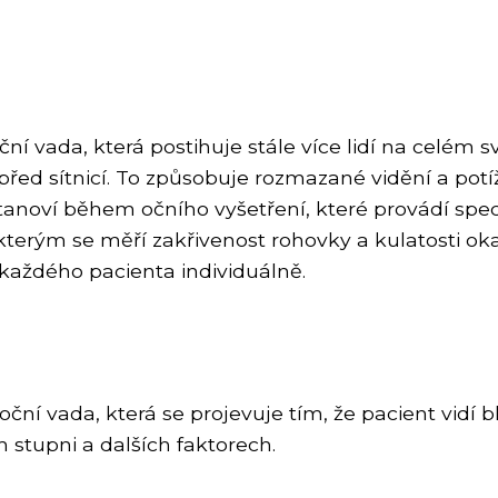
ní vada, která postihuje stále více lidí na celém s
před sítnicí. To způsobuje rozmazané vidění a pot
tanoví během očního vyšetření, které provádí speci
r, kterým se měří zakřivenost rohovky a kulatosti 
každého pacienta individuálně.
ční vada, která se projevuje tím, že pacient vidí bl
m stupni a dalších faktorech.