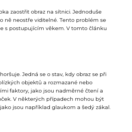
ka zaostřit obraz na sítnici. Jednoduše
ro ně neostře viditelné. Tento problém se
šuje s postupujícím věkem. V tomto článku
horšuje. Jedná se o stav, kdy obraz se při
í blízkých objektů a rozmazané nebo
mi faktory, jako jsou nadměrné čtení a
čoček. V některých případech mohou být
 jako jsou například glaukom a šedý zákal.