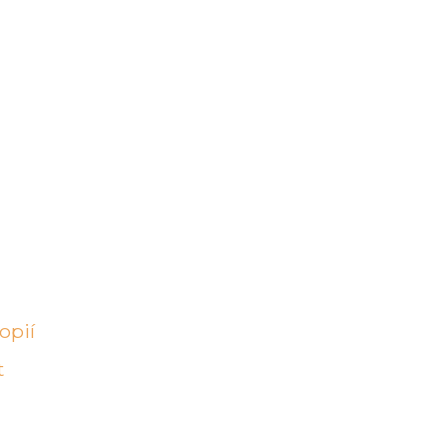
opií
t