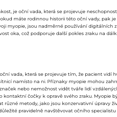
kost, je oční vada, která se projevuje neschopností
okud máte rodinnou historii této oční vady, pak je
voji myopie, jsou nadměrné používání digitálních 
ivost oka, což podporuje další pokles zraku na dálk
ční vada, která se projevuje tím, že pacient vidí h
sítnicí namísto na ni. Příznaky myopie mohou zah
naček nebo nemožnost vidět tváře lidí vzdálených
bo kontaktní čočky k opravě svého zraku. Myopie
 různé metody, jako jsou konzervativní úpravy živo
důležité pravidelně navštěvovat očního specialistu