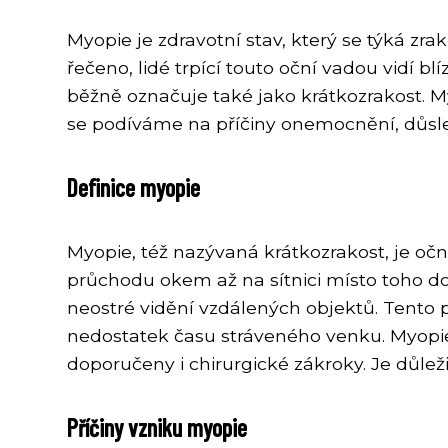
Myopie je zdravotní stav, který se týká zr
řečeno, lidé trpící touto oční vadou vidí 
běžně označuje také jako krátkozrakost. My
se podíváme na příčiny onemocnění, důsle
Definice myopie
Myopie, též nazývaná krátkozrakost, je oční
průchodu okem až na sítnici místo toho do
neostré vidění vzdálených objektů. Tento
nedostatek času stráveného venku. Myopie
doporučeny i chirurgické zákroky. Je důlež
Příčiny vzniku myopie