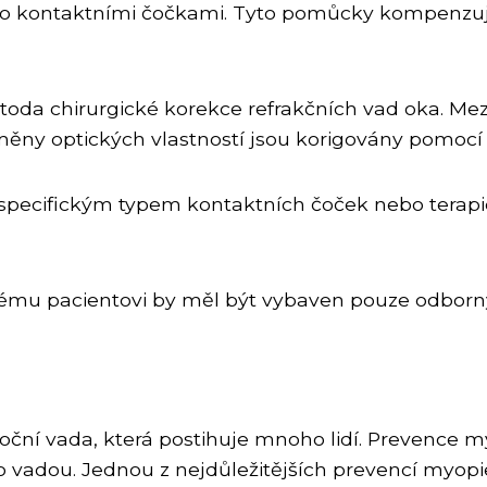
bo kontaktními čočkami. Tyto pomůcky kompenzuj
 metoda chirurgické korekce refrakčních vad oka. Me
měny optických vlastností jsou korigovány pomocí 
 specifickým typem kontaktních čoček nebo terap
dému pacientovi by měl být vybaven pouze odborný
oční vada, která postihuje mnoho lidí. Prevence my
vadou. Jednou z nejdůležitějších prevencí myopi