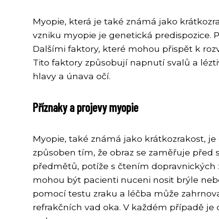
Myopie, která je také známá jako krátkozra
vzniku myopie je genetická predispozice. P
Dalšími faktory, které mohou přispět k roz
Tito faktory způsobují napnutí svalů a lézt
hlavy a únava očí.
Příznaky a projevy myopie
Myopie, také známá jako krátkozrakost, je o
způsoben tím, že obraz se zaměřuje před 
předmětů, potíže s čtením dopravnických z
mohou být pacienti nuceni nosit brýle ne
pomocí testu zraku a léčba může zahrnovat
refrakčních vad oka. V každém případě je 