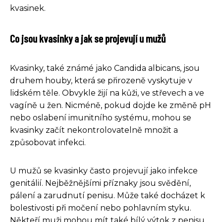
kvasinek.
Co jsou kvasinky a jak se projevují u mužů
Kvasinky, také známé jako Candida albicans, jsou
druhem houby, která se přirozeně vyskytuje v
lidském těle. Obvykle žijí na kůži, ve střevech a ve
vagíně u žen. Nicméně, pokud dojde ke změně pH
nebo oslabení imunitního systému, mohou se
kvasinky začít nekontrolovatelně množit a
způsobovat infekci.
U mužů se kvasinky často projevují jako infekce
genitálií. Nejběžnějšími příznaky jsou svědění,
pálení a zarudnutí penisu. Může také docházet k
bolestivosti při močení nebo pohlavním styku.
Někteří muži mohou mít také bílý výtok z penisu.