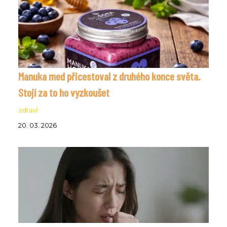
Manuka med přicestoval z druhého konce světa.
Stojí za to ho vyzkoušet
zdraví
20. 03. 2026