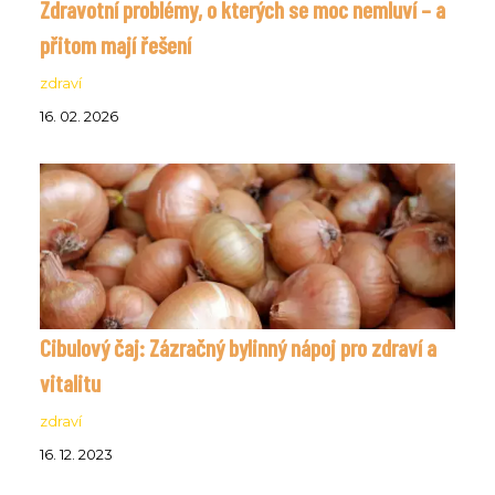
Zdravotní problémy, o kterých se moc nemluví – a
přitom mají řešení
zdraví
16. 02. 2026
Cibulový čaj: Zázračný bylinný nápoj pro zdraví a
vitalitu
zdraví
16. 12. 2023