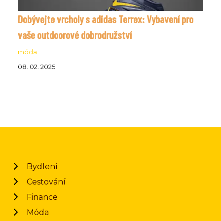
Dobývejte vrcholy s adidas Terrex: Vybavení pro
vaše outdoorové dobrodružství
móda
08. 02. 2025
Bydlení
Cestování
Finance
Móda