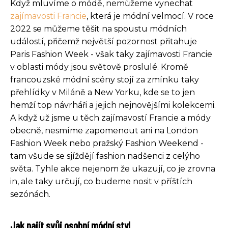
Když mluvíme o módě, nemůžeme vynechat
zajímavosti Francie
, která je módní velmocí. V roce
2022 se můžeme těšit na spoustu módních
událostí, přičemž největší pozornost přitahuje
Paris Fashion Week - však taky zajímavosti Francie
v oblasti módy jsou světově proslulé. Kromě
francouzské módní scény stojí za zmínku taky
přehlídky v Miláně a New Yorku, kde se to jen
hemží top návrháři a jejich nejnovějšími kolekcemi.
A když už jsme u těch zajímavostí Francie a módy
obecně, nesmíme zapomenout ani na London
Fashion Week nebo pražský Fashion Weekend -
tam všude se sjíždějí fashion nadšenci z celýho
světa. Tyhle akce nejenom že ukazují, co je zrovna
in, ale taky určují, co budeme nosit v příštích
sezónách.
Jak najít svůj osobní módní styl