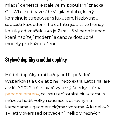
mladší generací je stále velmi populární značka
Off-White od návrháře Virgila Abloha, který
kombinuje streetwear s luxusem. Nezbytnou
součástí každodenního outfitu jsou také trendy
kousky od značek jako je Zara, H&M nebo Mango,
které nabízejí moderní a cenově dostupné
modely pro každou ženu.
Stylové doplňky a módní doplňky
Módní doplňky umí každý outfit pořádně
vyšperkovat a udělat z něj něco extra. Letos na jaře
a v létě 2022 frčí hlavně výrazný šperky - třeba
pandora prsteny
, co jsou teď totální hit. K tomu si
můžete hodit velký náušnice s barevnýma
kamenama a geometrickýma vzorema. A kabelky?
Ty letí v oversized provedení, nejlíp v něžných